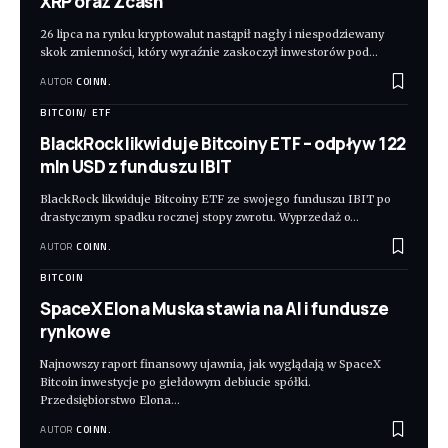
XRP oraz Zcash
26 lipca na rynku kryptowalut nastąpił nagły i niespodziewany
skok zmienności, który wyraźnie zaskoczył inwestorów pod
…
AUTOR
COINN.
BITCOIN
ETF
BlackRock likwiduje Bitcoiny ETF – odpływ 122
mln USD z funduszu IBIT
BlackRock likwiduje Bitcoiny ETF ze swojego funduszu IBIT po
drastycznym spadku rocznej stopy zwrotu. Wyprzedaż o
…
AUTOR
COINN.
BITCOIN
SpaceX Elona Muska stawia na AI i fundusze
rynkowe
Najnowszy raport finansowy ujawnia, jak wyglądają w SpaceX
Bitcoin inwestycje po giełdowym debiucie spółki.
Przedsiębiorstwo Elona
…
AUTOR
COINN.