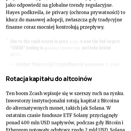
jako odpowiedź na globalne trendy regulacyjne.
Hayes podkreśla, że privacy (ochrona prywatności) to
klucz do masowej adopcji, zwłaszcza gdy tradycyjne
finanse coraz mocniej kontrolują przepływy.
Due to the rapid ascent in price,
is now the 2nd largest
$ZEC
*LIQUID* holding in
portfolio behind
@MAELSTROMFUND
.
$BTC
— Arthur Hayes (@CryptoHayes)
NOVEMBER 7, 2025
Rotacja kapitału do altcoinów
Ten boom Zcash wpisuje się w szerszy ruch na rynku.
Inwestorzy instytucjonalni rotują kapitał z Bitcoina
do alternatywnych monet, takich jak Solana. W
ostatnim czasie fundusze ETF Solany przyciągnęły
ponad 400 mln USD napływów, podczas gdy Bitcoin i
Ethereum notowały odpływy rzędu 2 mld USD. Solana