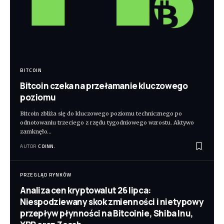
BITCOIN
Bitcoin czeka na przełamanie kluczowego
poziomu
Bitcoin zbliża się do kluczowego poziomu technicznego po
odnotowaniu trzeciego z rzędu tygodniowego wzrostu. Aktywo
zamknęło
…
AUTOR
COINN.
PRZEGLĄD RYNKÓW
Analiza cen kryptowalut 26 lipca:
Niespodziewany skok zmienności i nietypowy
przepływ płynności na Bitcoinie, Shiba Inu,