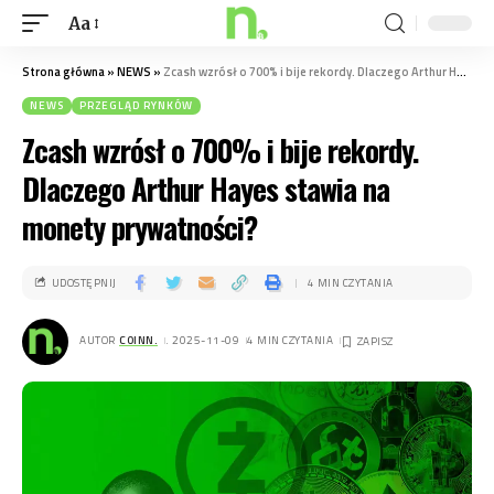
Aa
Strona główna
»
NEWS
»
Zcash wzrósł o 700% i bije rekordy. Dlaczego Arthur Hayes stawia na monety prywatności?
NEWS
PRZEGLĄD RYNKÓW
Zcash wzrósł o 700% i bije rekordy.
Dlaczego Arthur Hayes stawia na
monety prywatności?
UDOSTĘPNIJ
4 MIN CZYTANIA
AUTOR
COINN.
. 2025-11-09
4 MIN CZYTANIA