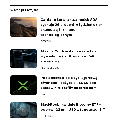
Warto przeczytać
Cardano kurs i aktualności: ADA
zyskuje 26 procent w tydzień dzięki
akumulacji i zmianom
technologicznym
ALTCOIN
Atak na Coldcard – czwarta fala
wykradania środków z portfeli
sprzętowych
TECHNOLOGIA
Posiadacze Ripple zyskują nową
płynność – pożyczki RLUSD pod
zastaw XRP trafiły na Ethereum
DEFI
BlackRock likwiduje Bitcoiny ETF –
odpływ 122 mln USD z funduszu IBIT
BITCOIN
ETF