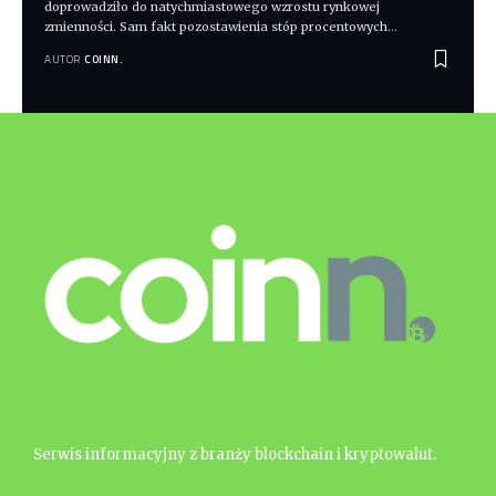
doprowadziło do natychmiastowego wzrostu rynkowej
zmienności. Sam fakt pozostawienia stóp procentowych
…
AUTOR
COINN.
Serwis informacyjny z branży blockchain i kryptowalut.