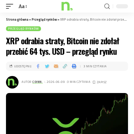
Aa
Strona główna
»
Przegląd rynków
»
XRP odrabia straty, Bitcoin nie zdołał przebić 64 tys. USD – przegląd rynku
PRZEGLĄD RYNKÓW
XRP odrabia straty, Bitcoin nie zdołał
przebić 64 tys. USD – przegląd rynku
UDOSTĘPNIJ
3 MIN CZYTANIA
AUTOR
COINN.
. 2026-06-09
3 MIN CZYTANIA