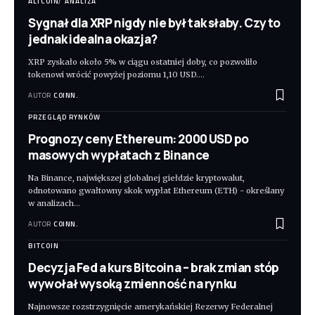
ALTCOIN
ANALIZA
Sygnał dla XRP nigdy nie był tak słaby. Czy to
jednak idealna okazja?
XRP zyskało około 5% w ciągu ostatniej doby, co pozwoliło
tokenowi wrócić powyżej poziomu 1,10 USD.
…
AUTOR
COINN.
PRZEGLĄD RYNKÓW
Prognozy ceny Ethereum: 2000 USD po
masowych wypłatach z Binance
Na Binance, największej globalnej giełdzie kryptowalut,
odnotowano gwałtowny skok wypłat Ethereum (ETH) - określany
w analizach
…
AUTOR
COINN.
BITCOIN
Decyzja Fed a kurs Bitcoina – brak zmian stóp
wywołał wysoką zmienność na rynku
Najnowsze rozstrzygnięcie amerykańskiej Rezerwy Federalnej