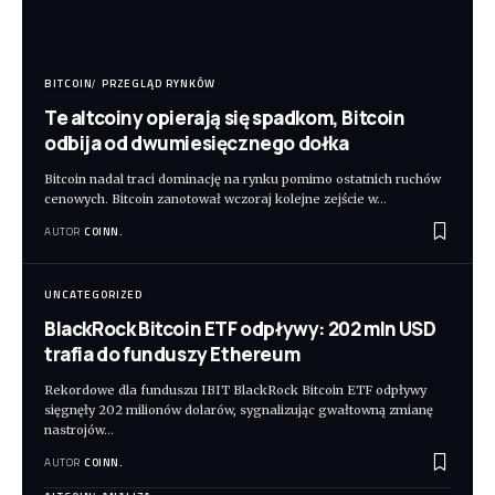
BITCOIN
PRZEGLĄD RYNKÓW
Te altcoiny opierają się spadkom, Bitcoin
odbija od dwumiesięcznego dołka
Bitcoin nadal traci dominację na rynku pomimo ostatnich ruchów
cenowych. Bitcoin zanotował wczoraj kolejne zejście w
…
AUTOR
COINN.
UNCATEGORIZED
BlackRock Bitcoin ETF odpływy: 202 mln USD
trafia do funduszy Ethereum
Rekordowe dla funduszu IBIT BlackRock Bitcoin ETF odpływy
sięgnęły 202 milionów dolarów, sygnalizując gwałtowną zmianę
nastrojów
…
AUTOR
COINN.