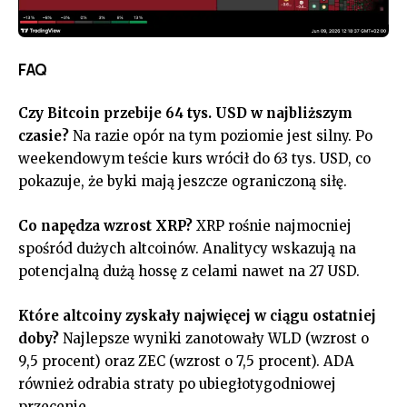
FAQ
Czy Bitcoin przebije 64 tys. USD w najbliższym
czasie?
Na razie opór na tym poziomie jest silny. Po
weekendowym teście kurs wrócił do 63 tys. USD, co
pokazuje, że byki mają jeszcze ograniczoną siłę.
Co napędza wzrost XRP?
XRP rośnie najmocniej
spośród dużych altcoinów. Analitycy wskazują na
potencjalną dużą hossę z celami nawet na 27 USD.
Które altcoiny zyskały najwięcej w ciągu ostatniej
doby?
Najlepsze wyniki zanotowały WLD (wzrost o
9,5 procent) oraz ZEC (wzrost o 7,5 procent). ADA
również odrabia straty po ubiegłotygodniowej
przecenie.