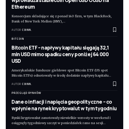
wprowadza stablecoin Open USD OUSD na
Ethereum
Konsorcjum składające się z ponad 140 firm, w tym BlackRock,
Bank of New York Mellon (BNY),
…
AUTOR
COINN.
BITCOIN
Bitcoin ETF – napływy kapitału sięgają 32,1
mln USD mimo spadku ceny poniżej 64 000
USD
Amerykańskie fundusze giełdowe spot Bitcoin ETF (US spot
Bitcoin ETFs) odnotowały w środę dodatnie napływy kapitału
…
AUTOR
COINN.
PRZEGLĄD RYNKÓW
Dane o inflacji i napięcia geopolityczne – co
wpłynie na rynek kryptowalut w tym tygodniu
Rynki kryptowalut zanotowały niewielkie wzrosty w weekend i
osiągnęły tygodniowy szczyt w poniedziałek rano na sesji
…