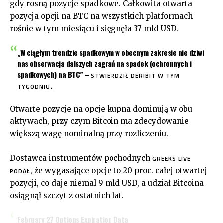
gdy rosną pozycje spadkowe. Całkowita otwarta
pozycja opcji na BTC na wszystkich platformach
rośnie w tym miesiącu i sięgnęła 37 mld USD.
„W ciągłym trendzie spadkowym w obecnym zakresie nie dziwi
nas obserwacja dalszych zagrań na spadek (ochronnych i
spadkowych) na BTC” –
STWIERDZIŁ DERIBIT W TYM
.
TYGODNIU
Otwarte pozycje na opcje kupna dominują w obu
aktywach, przy czym Bitcoin ma zdecydowanie
większą wagę nominalną przy rozliczeniu.
Dostawca instrumentów pochodnych
GREEKS LIVE
, że wygasające opcje to 20 proc. całej otwartej
PODAŁ
pozycji, co daje niemal 9 mld USD, a udział Bitcoina
osiągnął szczyt z ostatnich lat.
February 27 Options Expiration Data