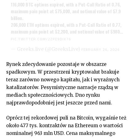
116,000 BTC options expired, with a Put-Call Ratio of 0.76,
maximum pain point at $75,000, and notional value of $7.9
billion.
206,000 ETH options expired, with a Put-Call Ratio of 0.77,
maximum pain point at $2,200, and notional value of $980…
PIC.TWITTER.COM/2ZPE9DIX76
— Greeks.live (@GreeksLive)
FEBRUARY 26, 2026
Rynek zdecydowanie pozostaje w obszarze
spadkowym. W przestrzeni kryptowalut brakuje
teraz zarówno nowego kapitału, jak i wyraźnych
katalizatorów. Pesymistyczne narracje rządzą w
mediach społecznościowych. Dno rynku
najprawdopodobniej jest jeszcze przed nami.
Oprócz tej rekordowej puli na Bitcoin, wygaśnie też
około 477 tys. kontraktów na Ethereum o wartości
nominalnej 963 mln USD. Cena maksymalnego