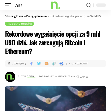
Aa
Strona główna
»
Przegląd rynków
»
Rekordowe wygaśnięcie opcji za 9 mld USD dziś. Jak zareagują Bitcoin i Ethereum?
PRZEGLĄD RYNKÓW
Rekordowe wygaśnięcie opcji za 9 mld
USD dziś. Jak zareagują Bitcoin i
Ethereum?
UDOSTĘPNIJ
4 MIN CZYTANIA
AUTOR
COINN.
. 2026-02-27
4 MIN CZYTANIA