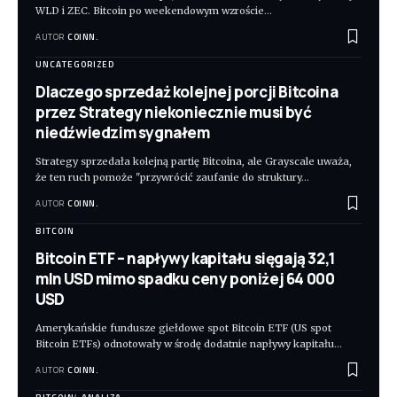
WLD i ZEC. Bitcoin po weekendowym wzroście
…
AUTOR
COINN.
UNCATEGORIZED
Dlaczego sprzedaż kolejnej porcji Bitcoina
przez Strategy niekoniecznie musi być
niedźwiedzim sygnałem
Strategy sprzedała kolejną partię Bitcoina, ale Grayscale uważa,
że ten ruch pomoże "przywrócić zaufanie do struktury
…
AUTOR
COINN.
BITCOIN
Bitcoin ETF – napływy kapitału sięgają 32,1
mln USD mimo spadku ceny poniżej 64 000
USD
Amerykańskie fundusze giełdowe spot Bitcoin ETF (US spot
Bitcoin ETFs) odnotowały w środę dodatnie napływy kapitału
…
AUTOR
COINN.