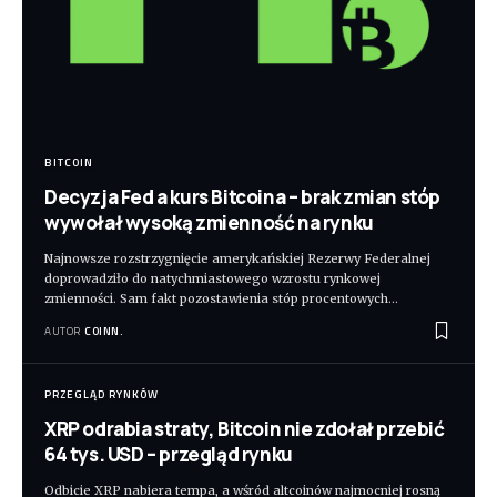
BITCOIN
Decyzja Fed a kurs Bitcoina – brak zmian stóp
wywołał wysoką zmienność na rynku
Najnowsze rozstrzygnięcie amerykańskiej Rezerwy Federalnej
doprowadziło do natychmiastowego wzrostu rynkowej
zmienności. Sam fakt pozostawienia stóp procentowych
…
AUTOR
COINN.
PRZEGLĄD RYNKÓW
XRP odrabia straty, Bitcoin nie zdołał przebić
64 tys. USD – przegląd rynku
Odbicie XRP nabiera tempa, a wśród altcoinów najmocniej rosną