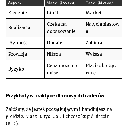
Aspekt
Maker (twórca)
Taker (biorca)
Zlecenie
Limit
Market
Czeka na
Natychmiastow
Realizacja
dopasowanie
a
Płynność
Dodaje
Zabiera
Prowizja
Niższa
Wyższa
Cena może nie
Płacisz bieżącą
Ryzyko
dojść
cenę
Przykłady w praktyce dla nowych traderów
Załóżmy, że jesteś początkującym i handlujesz na
giełdzie. Masz 10 tys. USD i chcesz kupić Bitcoin
(BTC).