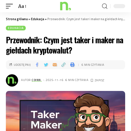
Aa
Strona główna
»
Edukacja
»
Przewodnik: Czym jest taker i maker na giełdach kryptowalut?
EDUKACJA
Przewodnik: Czym jest taker i maker na
giełdach kryptowalut?
UDOSTĘPNIJ
6 MIN CZYTANIA
AUTOR
COINN.
. 2025-11-16
6 MIN CZYTANIA