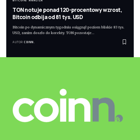
BITCOIN
ANALIZA
TON notuje ponad 120-procentowy wzrost,
Bitcoin odbija od 81 tys. USD
Bitcoin po dynamicznym tygodniu osiągnął poziom bliskie 83 tys.
USD, zanim doszło do korekty. TON pozostaje
…
AUTOR
COINN.