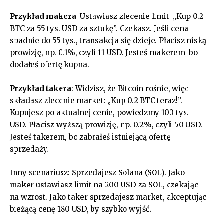
Przykład makera
: Ustawiasz zlecenie limit: „Kup 0.2
BTC za 55 tys. USD za sztukę”. Czekasz. Jeśli cena
spadnie do 55 tys., transakcja się dzieje. Płacisz niską
prowizję, np. 0.1%, czyli 11 USD. Jesteś makerem, bo
dodałeś ofertę kupna.
Przykład takera
: Widzisz, że Bitcoin rośnie, więc
składasz zlecenie market: „Kup 0.2 BTC teraz!”.
Kupujesz po aktualnej cenie, powiedzmy 100 tys.
USD. Płacisz wyższą prowizję, np. 0.2%, czyli 50 USD.
Jesteś takerem, bo zabrałeś istniejącą ofertę
sprzedaży.
Inny scenariusz: Sprzedajesz Solana (SOL). Jako
maker ustawiasz limit na 200 USD za SOL, czekając
na wzrost. Jako taker sprzedajesz market, akceptując
bieżącą cenę 180 USD, by szybko wyjść.