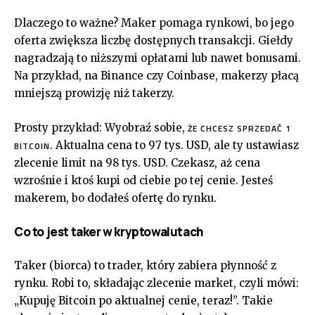
Dlaczego to ważne? Maker pomaga rynkowi, bo jego
oferta zwiększa liczbę dostępnych transakcji. Giełdy
nagradzają to niższymi opłatami lub nawet bonusami.
Na przykład, na Binance czy Coinbase, makerzy płacą
mniejszą prowizję niż takerzy.
Prosty przykład: Wyobraź sobie,
ŻE CHCESZ SPRZEDAĆ 1
. Aktualna cena to 97 tys. USD, ale ty ustawiasz
BITCOIN
zlecenie limit na 98 tys. USD. Czekasz, aż cena
wzrośnie i ktoś kupi od ciebie po tej cenie. Jesteś
makerem, bo dodałeś ofertę do rynku.
Co to jest taker w kryptowalutach
Taker (biorca) to trader, który zabiera płynność z
rynku. Robi to, składając zlecenie market, czyli mówi:
„Kupuję Bitcoin po aktualnej cenie, teraz!”. Takie