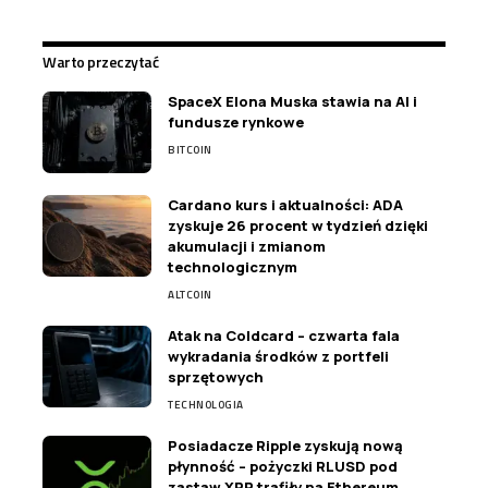
Warto przeczytać
SpaceX Elona Muska stawia na AI i
fundusze rynkowe
BITCOIN
Cardano kurs i aktualności: ADA
zyskuje 26 procent w tydzień dzięki
akumulacji i zmianom
technologicznym
ALTCOIN
Atak na Coldcard – czwarta fala
wykradania środków z portfeli
sprzętowych
TECHNOLOGIA
Posiadacze Ripple zyskują nową
płynność – pożyczki RLUSD pod
zastaw XRP trafiły na Ethereum