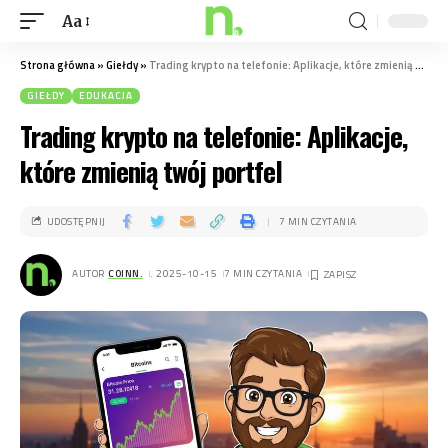
Aa
Strona główna
»
Giełdy
»
Trading krypto na telefonie: Aplikacje, które zmienią twój portfel
GIEŁDY
EDUKACJA
Trading krypto na telefonie: Aplikacje,
które zmienią twój portfel
UDOSTĘPNIJ
7 MIN CZYTANIA
AUTOR
COINN.
. 2025-10-15
7 MIN CZYTANIA