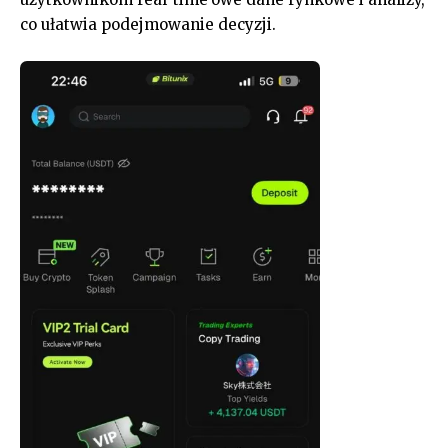
co ułatwia podejmowanie decyzji.