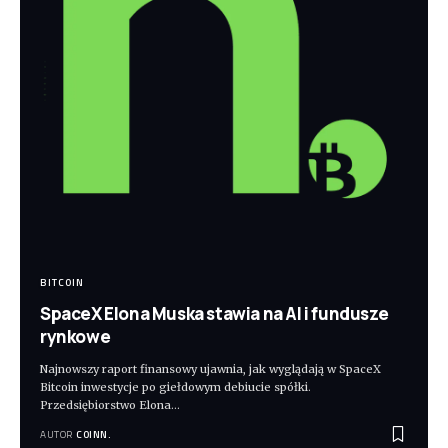
BITCOIN
SpaceX Elona Muska stawia na AI i fundusze
rynkowe
Najnowszy raport finansowy ujawnia, jak wyglądają w SpaceX
Bitcoin inwestycje po giełdowym debiucie spółki.
Przedsiębiorstwo Elona
…
AUTOR
COINN.