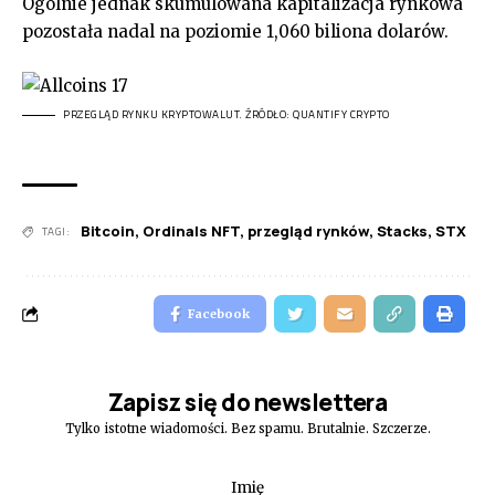
Ogólnie jednak skumulowana kapitalizacja rynkowa
pozostała nadal na poziomie 1,060 biliona dolarów.
PRZEGLĄD RYNKU KRYPTOWALUT. ŹRÓDŁO: QUANTIFY CRYPTO
Bitcoin
,
Ordinals NFT
,
przegląd rynków
,
Stacks
,
STX
TAGI:
Facebook
Zapisz się do newslettera
Tylko istotne wiadomości. Bez spamu. Brutalnie. Szczerze.
Imię