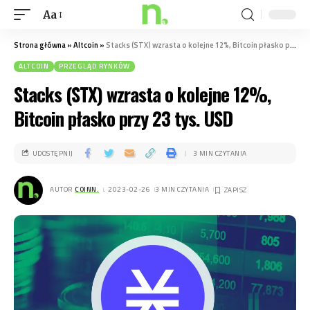
Aa
Strona główna
»
Altcoin
»
Stacks (STX) wzrasta o kolejne 12%, Bitcoin płasko przy 23 tys. USD
ALTCOIN
PRZEGLĄD RYNKÓW
Stacks (STX) wzrasta o kolejne 12%,
Bitcoin płasko przy 23 tys. USD
UDOSTĘPNIJ
3 MIN CZYTANIA
AUTOR
COINN.
. 2023-02-26
3 MIN CZYTANIA