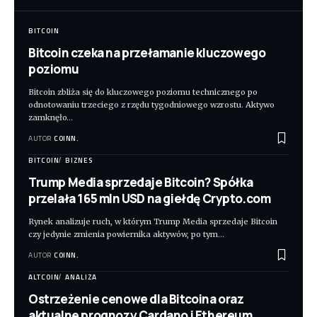
BITCOIN
Bitcoin czeka na przełamanie kluczowego
poziomu
Bitcoin zbliża się do kluczowego poziomu technicznego po
odnotowaniu trzeciego z rzędu tygodniowego wzrostu. Aktywo
zamknęło
…
AUTOR
COINN.
BITCOIN
BIZNES
Trump Media sprzedaje Bitcoin? Spółka
przelała 165 mln USD na giełdę Crypto.com
Rynek analizuje ruch, w którym Trump Media sprzedaje Bitcoin
czy jedynie zmienia powiernika aktywów, po tym
…
AUTOR
COINN.
ALTCOIN
ANALIZA
Ostrzeżenie cenowe dla Bitcoina oraz
aktualne prognozy Cardano i Ethereum