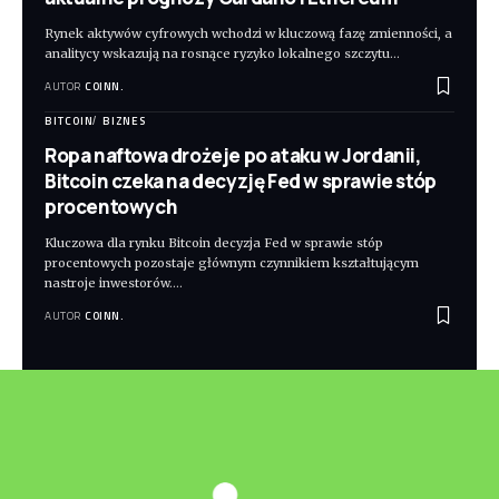
Rynek aktywów cyfrowych wchodzi w kluczową fazę zmienności, a
analitycy wskazują na rosnące ryzyko lokalnego szczytu
…
AUTOR
COINN.
BITCOIN
BIZNES
Ropa naftowa drożeje po ataku w Jordanii,
Bitcoin czeka na decyzję Fed w sprawie stóp
procentowych
Kluczowa dla rynku Bitcoin decyzja Fed w sprawie stóp
procentowych pozostaje głównym czynnikiem kształtującym
nastroje inwestorów.
…
AUTOR
COINN.