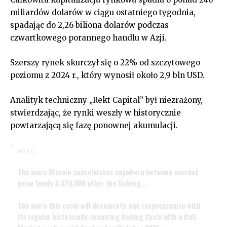
miliardów dolarów w ciągu ostatniego tygodnia,
spadając do 2,26 biliona dolarów podczas
czwartkowego porannego handlu w Azji.
Szerszy rynek skurczył się o 22% od szczytowego
poziomu z 2024 r., który wynosił około 2,9 bln USD.
Analityk techniczny „Rekt Capital” był niezrażony,
stwierdzając, że rynki weszły w historycznie
powtarzającą się fazę ponownej akumulacji.
#BTC
The more Bitcoin consolidates anywhere between current
price levels & $70,000 after the Halving…
The more this cycle will decelerate and resynchronise with
its regular historically-recurring Halving Cycle with a Bull