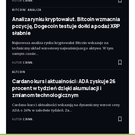
AUTOR
COINN.
BITCOIN
ANALIZA
Analiza rynku kryptowalut. Bitcoin wzmacnia
pozycję, Dogecoin testuje dołki a podaż XRP
słabnie
Najnowsza analiza rynku kryptowalut Bitcoin wskazuje na
techniczny układ wzrostowy najważniejszego aktywa. W tym
samym czasie
…
AUTOR
COINN.
ALTCOIN
Cardano kurs i aktualności: ADA zyskuje 26
procent w tydzień dzięki akumulacji i
zmianom technologicznym
Cardano kurs i aktualności wskazują na dynamiczny wzrost ceny
ADA o 26% w zaledwie tydzień. Za
…
AUTOR
COINN.