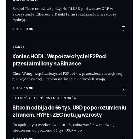
Zespół Flare umożliwił pożyczki RLUSD pod zastaw XRP w
ekosystemie Ethereum. Dzięki temu rozwiązaniu inwestorzy
zyskują
…
AUTOR
COINN.
BIZNES
Koniec HODL. Współzałożyciel F2Pool
przesłał miliony na Binance
Chun Wang, współzałożyciel F2Pool - w przeszłości największej
puli wydobywczej Bitcoina na świecie - odwrócił swoją
…
AUTOR
COINN.
BITCOIN
ALTCOIN
PRZEGLĄD RYNKÓW
Bitcoin odbija do 66 tys. USD po porozumieniu
z Iranem. HYPE i ZEC notują wzrosty
Po spokojnym weekendzie kurs Bitcoina wzrósł w niedzielę
wieczorem do poziomu 66 tys. USD – po
…