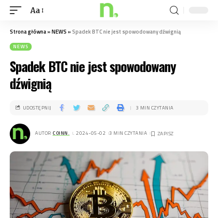
Aa
Strona główna
»
NEWS
»
Spadek BTC nie jest spowodowany dźwignią
NEWS
Spadek BTC nie jest spowodowany
dźwignią
UDOSTĘPNIJ
3 MIN CZYTANIA
AUTOR
COINN.
. 2024-05-02
3 MIN CZYTANIA