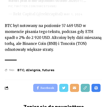
Market peak in mid-September/October 2025
…
$BTC
PIC.TWITTER.COM/9WC97SXNBJ
— Rekt Capital (@rektcapital)
MAY 1, 2024
BTC był notowany na poziomie 57 469 USD w
momencie pisania tego tekstu, podczas gdy ETH
spadł o 2% do 2 920 USD. Altcoiny były dziś mieszaną
torbą, ale Binance Coin (BNB) i Toncoin (TON)
odnotowały większe straty.
BTC
,
dźwignia
,
futures
TAGI:
Facebook