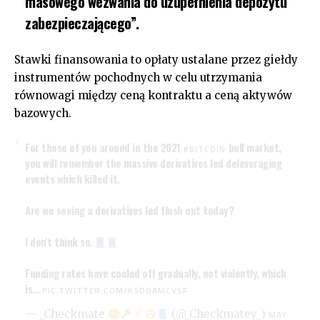
masowego wezwania do uzupełnienia depozytu
zabezpieczającego”.
Stawki finansowania to opłaty ustalane przez giełdy
instrumentów pochodnych w celu utrzymania
równowagi między ceną kontraktu a ceną aktywów
bazowych.
For those of you around in the 2021
bull market,
#BITCOIN
you will remember the massive derivatives led deleveraging
events which killed it.
Are we seeing a derivatives led flush out today?
I don't think so.
Funding rates have cooled off gradually, not violently, which
is…
PIC.TWITTER.COM/KSDOAMCVSF
— _Checkmate
(@_Checkmatey_)
MAY