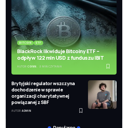
BITCOIN
ETF
BlackRock likwiduje Bitcoiny ETF –
odpływ 122 mln USD z funduszu IBIT
AUTOR
COINN.
3 MIN CZYTANIA
Brytyjski regulator wszczyna
dochodzenie w sprawie
organizacji charytatywnej
powiązanej z SBF
AUTOR
ADMIN
Popularne