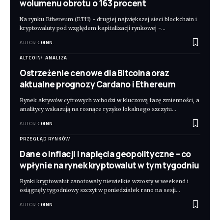
wolumenu obrotu o 163 procent
Na rynku Ethereum (ETH) - drugiej największej sieci blockchain i
kryptowaluty pod względem kapitalizacji rynkowej -
…
AUTOR
COINN.
ALTCOIN
ANALIZA
Ostrzeżenie cenowe dla Bitcoina oraz
aktualne prognozy Cardano i Ethereum
Rynek aktywów cyfrowych wchodzi w kluczową fazę zmienności, a
analitycy wskazują na rosnące ryzyko lokalnego szczytu
…
AUTOR
COINN.
PRZEGLĄD RYNKÓW
Dane o inflacji i napięcia geopolityczne – co
wpłynie na rynek kryptowalut w tym tygodniu
Rynki kryptowalut zanotowały niewielkie wzrosty w weekend i
osiągnęły tygodniowy szczyt w poniedziałek rano na sesji
…
AUTOR
COINN.