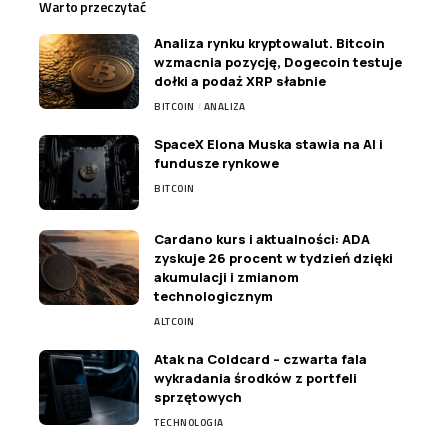
Warto przeczytać
Analiza rynku kryptowalut. Bitcoin
wzmacnia pozycję, Dogecoin testuje
dołki a podaż XRP słabnie
BITCOIN
ANALIZA
SpaceX Elona Muska stawia na AI i
fundusze rynkowe
BITCOIN
Cardano kurs i aktualności: ADA
zyskuje 26 procent w tydzień dzięki
akumulacji i zmianom
technologicznym
ALTCOIN
Atak na Coldcard – czwarta fala
wykradania środków z portfeli
sprzętowych
TECHNOLOGIA