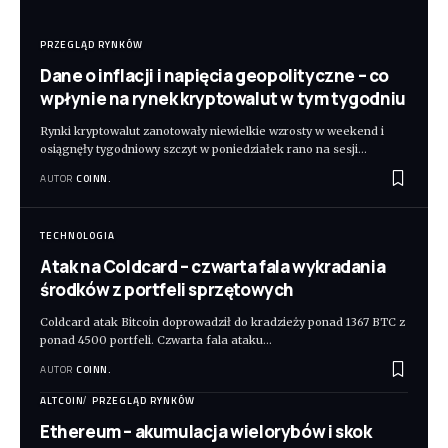
PRZEGLĄD RYNKÓW
Dane o inflacji i napięcia geopolityczne – co
wpłynie na rynek kryptowalut w tym tygodniu
Rynki kryptowalut zanotowały niewielkie wzrosty w weekend i
osiągnęły tygodniowy szczyt w poniedziałek rano na sesji
…
AUTOR
COINN.
TECHNOLOGIA
Atak na Coldcard – czwarta fala wykradania
środków z portfeli sprzętowych
Coldcard atak Bitcoin doprowadził do kradzieży ponad 1367 BTC z
ponad 4500 portfeli. Czwarta fala ataku
…
AUTOR
COINN.
ALTCOIN
PRZEGLĄD RYNKÓW
Ethereum – akumulacja wielorybów i skok