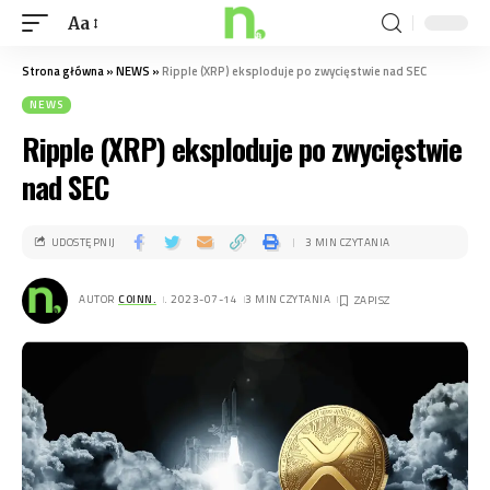
Aa
Strona główna
»
NEWS
»
Ripple (XRP) eksploduje po zwycięstwie nad SEC
NEWS
Ripple (XRP) eksploduje po zwycięstwie
nad SEC
UDOSTĘPNIJ
3 MIN CZYTANIA
AUTOR
COINN.
. 2023-07-14
3 MIN CZYTANIA