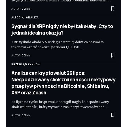
zwykłych inwestorów w Polsce. Dzięki produktom notowanym
…
AUTOR
COINN.
ALTCOIN
ANALIZA
Sygnał dla XRP nigdy nie był tak słaby. Czy to
jednak idealna okazja?
XRP zyskało około 5% w ciągu ostatniej doby, co pozwoliło
tokenowi wrócić powyżej poziomu 1,10 USD.
…
AUTOR
COINN.
PRZEGLĄD RYNKÓW
Analiza cen kryptowalut 26 lipca:
Niespodziewany skok zmienności i nietypowy
przepływ płynności na Bitcoinie, Shiba Inu,
XRP oraz Zcash
26 lipca na rynku kryptowalut nastąpił nagły i niespodziewany
skok zmienności, który wyraźnie zaskoczył inwestorów pod
…
AUTOR
COINN.