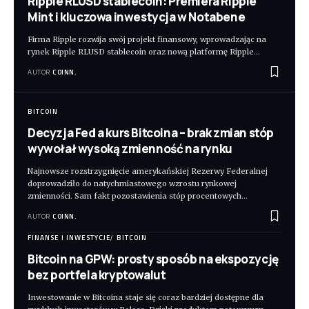
Ripple RLUSD stablecoin: Premiera Ripple
Mint i kluczowa inwestycja w Notabene
Firma Ripple rozwija swój projekt finansowy, wprowadzając na
rynek Ripple RLUSD stablecoin oraz nową platformę Ripple
…
AUTOR
COINN.
BITCOIN
Decyzja Fed a kurs Bitcoina – brak zmian stóp
wywołał wysoką zmienność na rynku
Najnowsze rozstrzygnięcie amerykańskiej Rezerwy Federalnej
doprowadziło do natychmiastowego wzrostu rynkowej
zmienności. Sam fakt pozostawienia stóp procentowych
…
AUTOR
COINN.
FINANSE I INWESTYCJE
BITCOIN
Bitcoin na GPW: prosty sposób na ekspozycję
bez portfela kryptowalut
Inwestowanie w Bitcoina staje się coraz bardziej dostępne dla