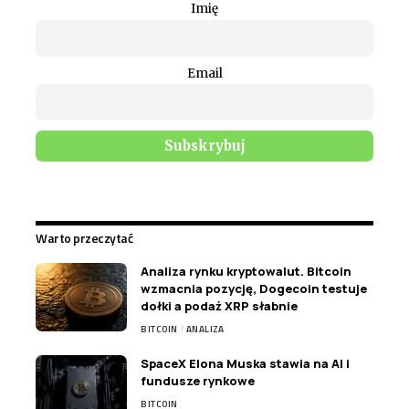
Imię
Email
Warto przeczytać
Analiza rynku kryptowalut. Bitcoin
wzmacnia pozycję, Dogecoin testuje
dołki a podaż XRP słabnie
BITCOIN
ANALIZA
SpaceX Elona Muska stawia na AI i
fundusze rynkowe
BITCOIN