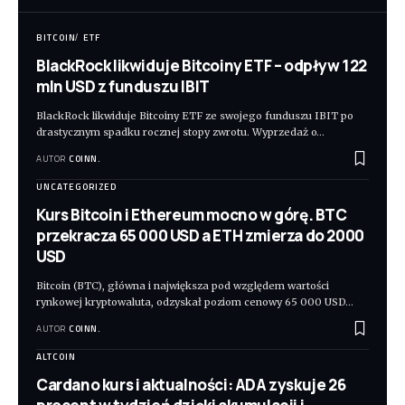
BITCOIN
ETF
BlackRock likwiduje Bitcoiny ETF – odpływ 122
mln USD z funduszu IBIT
BlackRock likwiduje Bitcoiny ETF ze swojego funduszu IBIT po
drastycznym spadku rocznej stopy zwrotu. Wyprzedaż o
…
AUTOR
COINN.
UNCATEGORIZED
Kurs Bitcoin i Ethereum mocno w górę. BTC
przekracza 65 000 USD a ETH zmierza do 2000
USD
Bitcoin (BTC), główna i największa pod względem wartości
rynkowej kryptowaluta, odzyskał poziom cenowy 65 000 USD
…
AUTOR
COINN.
ALTCOIN
Cardano kurs i aktualności: ADA zyskuje 26