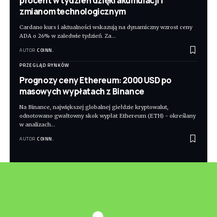
procent w tydzień dzięki akumulacji i
zmianom technologicznym
Cardano kurs i aktualności wskazują na dynamiczny wzrost ceny
ADA o 26% w zaledwie tydzień. Za
…
AUTOR
COINN.
PRZEGLĄD RYNKÓW
Prognozy ceny Ethereum: 2000 USD po
masowych wypłatach z Binance
Na Binance, największej globalnej giełdzie kryptowalut,
odnotowano gwałtowny skok wypłat Ethereum (ETH) - określany
w analizach
…
AUTOR
COINN.