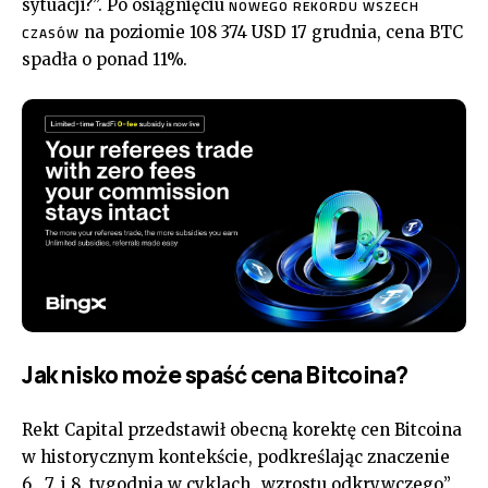
sytuacji?”. Po osiągnięciu
NOWEGO REKORDU WSZECH
na poziomie 108 374 USD 17 grudnia, cena BTC
CZASÓW
spadła o ponad 11%.
Jak nisko może spaść cena Bitcoina?
Rekt Capital przedstawił obecną korektę cen Bitcoina
w historycznym kontekście, podkreślając znaczenie
6., 7. i 8. tygodnia w cyklach „wzrostu odkrywczego”