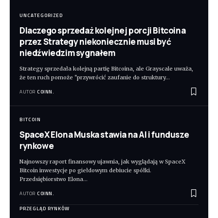
UNCATEGORIZED
Dlaczego sprzedaż kolejnej porcji Bitcoina
przez Strategy niekoniecznie musi być
niedźwiedzim sygnałem
Strategy sprzedała kolejną partię Bitcoina, ale Grayscale uważa,
że ten ruch pomoże "przywrócić zaufanie do struktury
…
AUTOR
COINN.
BITCOIN
SpaceX Elona Muska stawia na AI i fundusze
rynkowe
Najnowszy raport finansowy ujawnia, jak wyglądają w SpaceX
Bitcoin inwestycje po giełdowym debiucie spółki.
Przedsiębiorstwo Elona
…
AUTOR
COINN.
PRZEGLĄD RYNKÓW