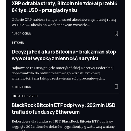
XRP odrabia straty, Bitcoin nie zdołał przebić
64 tys. USD – przegląd rynku
Odbicie XRP nabiera tempa, a wśród altcoinów najmocniej rosną
WLD i ZEC. Bitcoin po weekendowym wzroście
…
AUTOR
COINN.
BITCOIN
Decyzja Fed a kurs Bitcoina – brak zmian stóp
wywołał wysoką zmienność na rynku
Najnowsze rozstrzygnięcie amerykańskiej Rezerwy Federalnej
doprowadziło do natychmiastowego wzrostu rynkowej
zmienności. Sam fakt pozostawienia stóp procentowych
…
AUTOR
COINN.
UNCATEGORIZED
BlackRock Bitcoin ETF odpływy: 202 mln USD
trafia do funduszy Ethereum
Rekordowe dla funduszu IBIT BlackRock Bitcoin ETF odpływy
sięgnęły 202 milionów dolarów, sygnalizując gwałtowną zmianę