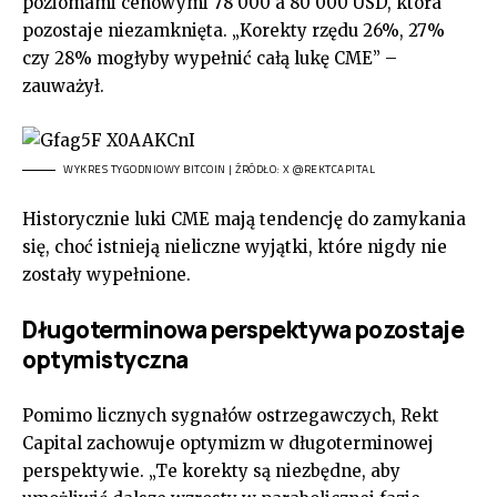
poziomami cenowymi 78 000 a 80 000 USD, która
pozostaje niezamknięta. „Korekty rzędu 26%, 27%
czy 28% mogłyby wypełnić całą lukę CME” –
zauważył.
WYKRES TYGODNIOWY BITCOIN | ŹRÓDŁO: X @REKTCAPITAL
Historycznie luki CME mają tendencję do zamykania
się, choć istnieją nieliczne wyjątki, które nigdy nie
zostały wypełnione.
Długoterminowa perspektywa pozostaje
optymistyczna
Pomimo licznych sygnałów ostrzegawczych, Rekt
Capital zachowuje optymizm w długoterminowej
perspektywie. „Te korekty są niezbędne, aby