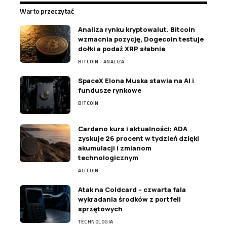
Warto przeczytać
Analiza rynku kryptowalut. Bitcoin
wzmacnia pozycję, Dogecoin testuje
dołki a podaż XRP słabnie
BITCOIN
ANALIZA
SpaceX Elona Muska stawia na AI i
fundusze rynkowe
BITCOIN
Cardano kurs i aktualności: ADA
zyskuje 26 procent w tydzień dzięki
akumulacji i zmianom
technologicznym
ALTCOIN
Atak na Coldcard – czwarta fala
wykradania środków z portfeli
sprzętowych
TECHNOLOGIA