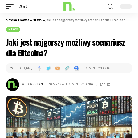
Aa
Strona główna
»
NEWS
»
Jaki jest najgorszy możliwy scenariusz dla Bitcoina?
NEWS
Jaki jest najgorszy możliwy scenariusz
dla Bitcoina?
UDOSTĘPNIJ
4 MIN CZYTANIA
AUTOR
COINN.
. 2024-12-23
4 MIN CZYTANIA