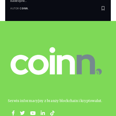
nastrojów
…
AUTOR
COINN.
Serwis informacyjny z branży blockchain i kryptowalut.