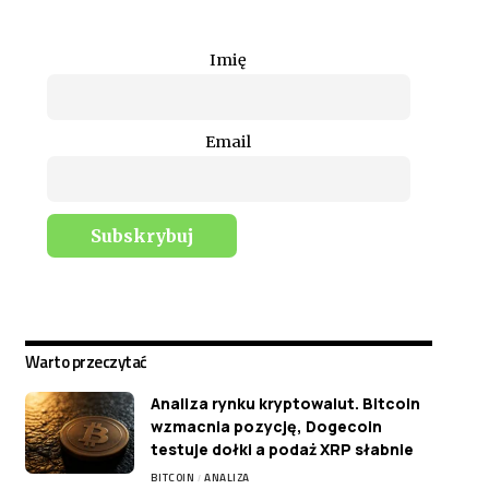
Imię
Email
Warto przeczytać
Analiza rynku kryptowalut. Bitcoin
wzmacnia pozycję, Dogecoin
testuje dołki a podaż XRP słabnie
BITCOIN
ANALIZA