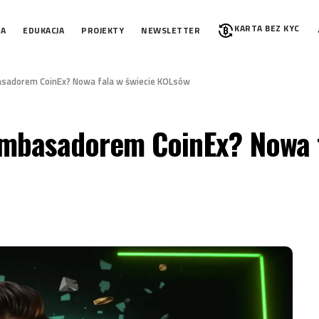
KARTA BEZ KYC
IA
EDUKACJA
PROJEKTY
NEWSLETTER
sadorem CoinEx? Nowa fala w świecie KOLsów
ambasadorem CoinEx? Nowa 