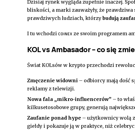
Dzisiaj rynek wygląda zupełnie inaczej. Spo
bliskości, a marki zauważyły, że prawdziwa s
prawdziwych ludziach, którzy
budują zaufa
I tu wchodzi
ze swoim programem am
COINEX
KOL vs Ambasador – co się zmie
Świat KOLsów w krypto przechodzi rewolucj
Zmęczenie widowni
– odbiorcy mają dość s
reklamy z telewizji.
Nowa fala „mikro-influencerów”
– to właś
kilkusetosobowe grupy, generują największe 
Zaufanie ponad hype
– użytkownicy wolą z
giełdy i pokazuje ją w praktyce, niż celebryc