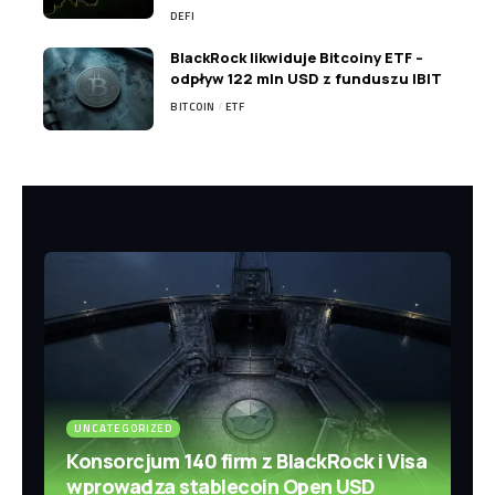
DEFI
BlackRock likwiduje Bitcoiny ETF –
odpływ 122 mln USD z funduszu IBIT
BITCOIN
ETF
UNCATEGORIZED
Konsorcjum 140 firm z BlackRock i Visa
wprowadza stablecoin Open USD