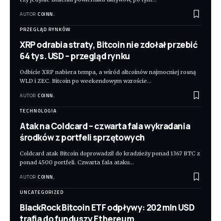
AUTOR
COINN.
PRZEGLĄD RYNKÓW
XRP odrabia straty, Bitcoin nie zdołał przebić
64 tys. USD – przegląd rynku
Odbicie XRP nabiera tempa, a wśród altcoinów najmocniej rosną
WLD i ZEC. Bitcoin po weekendowym wzroście
…
AUTOR
COINN.
TECHNOLOGIA
Atak na Coldcard – czwarta fala wykradania
środków z portfeli sprzętowych
Coldcard atak Bitcoin doprowadził do kradzieży ponad 1367 BTC z
ponad 4500 portfeli. Czwarta fala ataku
…
AUTOR
COINN.
UNCATEGORIZED
BlackRock Bitcoin ETF odpływy: 202 mln USD
trafia do funduszy Ethereum