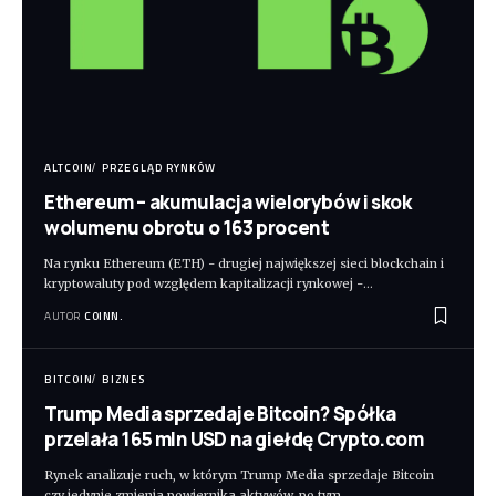
ALTCOIN
PRZEGLĄD RYNKÓW
Ethereum – akumulacja wielorybów i skok
wolumenu obrotu o 163 procent
Na rynku Ethereum (ETH) - drugiej największej sieci blockchain i
kryptowaluty pod względem kapitalizacji rynkowej -
…
AUTOR
COINN.
BITCOIN
BIZNES
Trump Media sprzedaje Bitcoin? Spółka
przelała 165 mln USD na giełdę Crypto.com
Rynek analizuje ruch, w którym Trump Media sprzedaje Bitcoin
czy jedynie zmienia powiernika aktywów, po tym
…