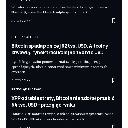
We wtorek rano na rynku kryptowalut doszło do gwałtownych
likwidacji, w wyniku których odpłynęło około 80
…
AUTOR
COINN.
BITCOIN
ALTCOIN
Bitcoin spada poniżej 62 tys. USD. Altcoiny
krwawią, rynek traci kolejne 150 mld USD
Rynek kryptowalut ponownie znalazł się pod silną presją
sprzedających. Bitcoin zanotował nowe minimum z ostatnich
czterech
…
AUTOR
COINN.
PRZEGLĄD RYNKÓW
XRP odrabia straty, Bitcoin nie zdołał przebić
64 tys. USD – przegląd rynku
Odbicie XRP nabiera tempa, a wśród altcoinów najmocniej rosną
WLD i ZEC. Bitcoin po weekendowym wzroście
…
AUTOR
COINN.