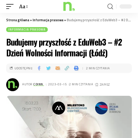
Aa
Strona główna
»
Informacja prasowa
»
Budujemy przyszłość z EduWeb3 – #2 Dzień Wolności Informacji (Łódź)
INFORMACJA PRASOWA
Budujemy przyszłość z EduWeb3 – #2
Dzień Wolności Informacji (Łódź)
UDOSTĘPNIJ
2 MIN CZYTANIA
AUTOR
COINN.
. 2023-03-15
2 MIN CZYTANIA