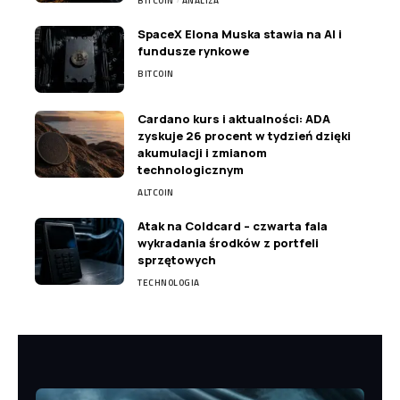
BITCOIN
ANALIZA
SpaceX Elona Muska stawia na AI i
fundusze rynkowe
BITCOIN
Cardano kurs i aktualności: ADA
zyskuje 26 procent w tydzień dzięki
akumulacji i zmianom
technologicznym
ALTCOIN
Atak na Coldcard – czwarta fala
wykradania środków z portfeli
sprzętowych
TECHNOLOGIA