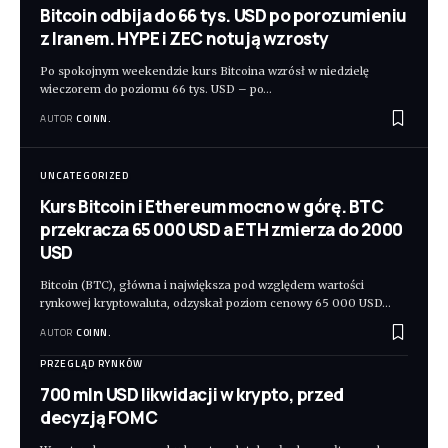
Bitcoin odbija do 66 tys. USD po porozumieniu
z Iranem. HYPE i ZEC notują wzrosty
Po spokojnym weekendzie kurs Bitcoina wzrósł w niedzielę
wieczorem do poziomu 66 tys. USD – po
…
AUTOR
COINN.
UNCATEGORIZED
Kurs Bitcoin i Ethereum mocno w górę. BTC
przekracza 65 000 USD a ETH zmierza do 2000
USD
Bitcoin (BTC), główna i największa pod względem wartości
rynkowej kryptowaluta, odzyskał poziom cenowy 65 000 USD
…
AUTOR
COINN.
PRZEGLĄD RYNKÓW
700 mln USD likwidacji w krypto, przed
decyzją FOMC