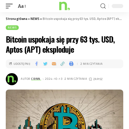
Aa
Strona główna
»
NEWS
»
Bitcoin uspokaja się przy 63 tys. USD, Aptos (APT) eksploduje
NEWS
Bitcoin uspokaja się przy 63 tys. USD,
Aptos (APT) eksploduje
UDOSTĘPNIJ
2 MIN CZYTANIA
AUTOR
COINN.
. 2024-10-13
2 MIN CZYTANIA