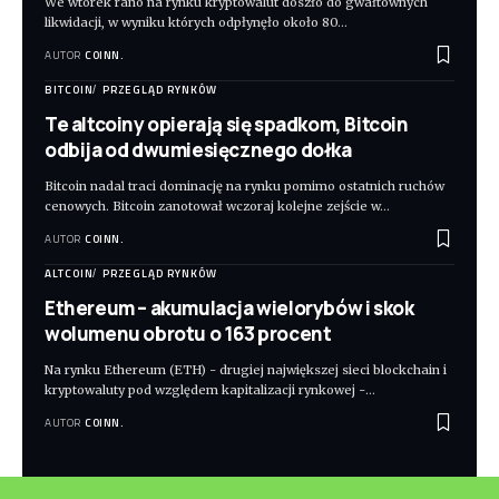
We wtorek rano na rynku kryptowalut doszło do gwałtownych
likwidacji, w wyniku których odpłynęło około 80
…
AUTOR
COINN.
BITCOIN
PRZEGLĄD RYNKÓW
Te altcoiny opierają się spadkom, Bitcoin
odbija od dwumiesięcznego dołka
Bitcoin nadal traci dominację na rynku pomimo ostatnich ruchów
cenowych. Bitcoin zanotował wczoraj kolejne zejście w
…
AUTOR
COINN.
ALTCOIN
PRZEGLĄD RYNKÓW
Ethereum – akumulacja wielorybów i skok
wolumenu obrotu o 163 procent
Na rynku Ethereum (ETH) - drugiej największej sieci blockchain i
kryptowaluty pod względem kapitalizacji rynkowej -
…
AUTOR
COINN.