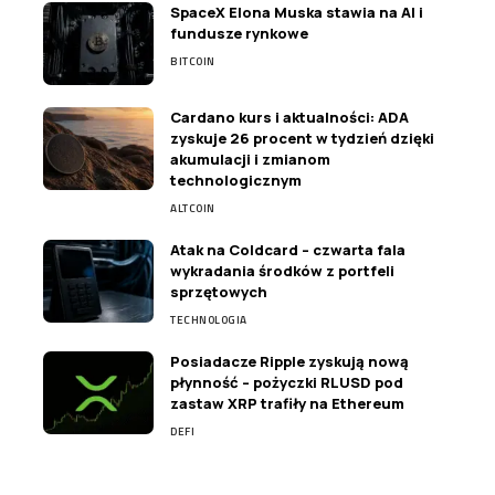
SpaceX Elona Muska stawia na AI i
fundusze rynkowe
BITCOIN
Cardano kurs i aktualności: ADA
zyskuje 26 procent w tydzień dzięki
akumulacji i zmianom
technologicznym
ALTCOIN
Atak na Coldcard – czwarta fala
wykradania środków z portfeli
sprzętowych
TECHNOLOGIA
Posiadacze Ripple zyskują nową
płynność – pożyczki RLUSD pod
zastaw XRP trafiły na Ethereum
DEFI