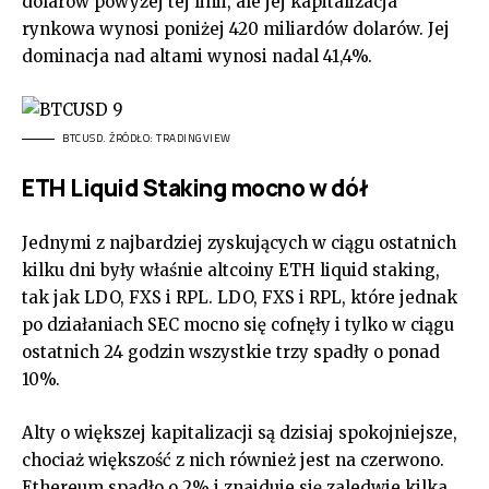
dolarów powyżej tej linii, ale jej kapitalizacja
rynkowa wynosi poniżej 420 miliardów dolarów. Jej
dominacja nad altami wynosi nadal 41,4%.
BTCUSD. ŹRÓDŁO: TRADINGVIEW
ETH Liquid Staking mocno w dół
Jednymi z najbardziej zyskujących w ciągu ostatnich
kilku dni były właśnie altcoiny ETH liquid staking,
tak jak LDO, FXS i RPL. LDO, FXS i RPL, które jednak
po działaniach SEC mocno się cofnęły i tylko w ciągu
ostatnich 24 godzin wszystkie trzy spadły o ponad
10%.
Alty o większej kapitalizacji są dzisiaj spokojniejsze,
chociaż większość z nich również jest na czerwono.
Ethereum spadło o 2% i znajduje się zaledwie kilka