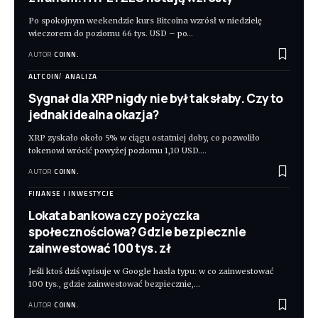
Po spokojnym weekendzie kurs Bitcoina wzrósł w niedzielę
wieczorem do poziomu 66 tys. USD – po
…
AUTOR
COINN.
ALTCOIN
ANALIZA
Sygnał dla XRP nigdy nie był tak słaby. Czy to
jednak idealna okazja?
XRP zyskało około 5% w ciągu ostatniej doby, co pozwoliło
tokenowi wrócić powyżej poziomu 1,10 USD.
…
AUTOR
COINN.
FINANSE I INWESTYCJE
Lokata bankowa czy pożyczka
społecznościowa? Gdzie bezpiecznie
zainwestować 100 tys. zł
Jeśli ktoś dziś wpisuje w Google hasła typu: w co zainwestować
100 tys., gdzie zainwestować bezpiecznie,
…
AUTOR
COINN.