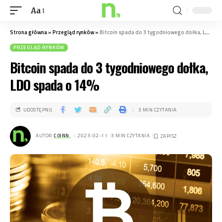
Aa
Strona główna
»
Przegląd rynków
»
Bitcoin spada do 3 tygodniowego dołka, LDO spada o 14%
PRZEGLĄD RYNKÓW
Bitcoin spada do 3 tygodniowego dołka,
LDO spada o 14%
UDOSTĘPNIJ
3 MIN CZYTANIA
AUTOR
COINN.
. 2023-02-11
3 MIN CZYTANIA