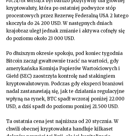
był bardzo pozytywny dla głównej
POCZĄTEK MIESIĄCA
kryptowaluty, która po ostatniej podwyżce stóp
procentowych przez Rezerwę Federalną USA 2 lutego
skoczyła do 24 200 USD. W następnych dniach
krajobraz uległ jednak zmianie i aktywa cofnęły się
do poziomu około 23 000 USD.
Po dłuższym okresie spokoju, pod koniec tygodnia
Bitcoin zaczął gwałtownie tracić na wartości, gdy
amerykańska Komisja Papierów Wartościowych i
Giełd (SEC) zaostrzyła kontrolę nad stakingiem
kryptowalutowym. Podczas gdy eksperci branżowi
nadal zastanawiają się, jak te działania regulacyjne
wpłyną na rynek, BTC spadł wczoraj poniżej 22.000
USD, a dziś spadł do poziomu poniżej 21.500 USD.
Ta ostatnia cena jest najniższa od 20 stycznia. W
chwili obecnej kryptowaluta handluje kilkaset