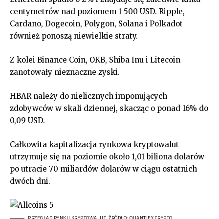
centymetrów nad poziomem 1 500 USD. Ripple,
Cardano, Dogecoin, Polygon, Solana i Polkadot
również ponoszą niewielkie straty.
Z kolei Binance Coin, OKB, Shiba Inu i Litecoin
zanotowały nieznaczne zyski.
HBAR należy do nielicznych imponujących
zdobywców w skali dziennej, skacząc o ponad 16% do
0,09 USD.
Całkowita kapitalizacja rynkowa kryptowalut
utrzymuje się na poziomie około 1,01 biliona dolarów
po utracie 70 miliardów dolarów w ciągu ostatnich
dwóch dni.
PRZEGLĄD RYNKU KRYPTOWALUT. ŹRÓDŁO: QUANTIFY CRYPTO