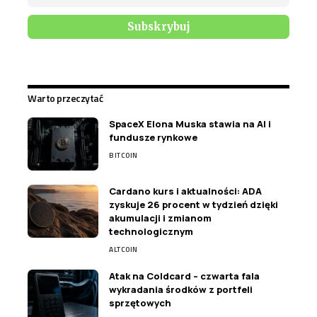
Warto przeczytać
SpaceX Elona Muska stawia na AI i
fundusze rynkowe
BITCOIN
Cardano kurs i aktualności: ADA
zyskuje 26 procent w tydzień dzięki
akumulacji i zmianom
technologicznym
ALTCOIN
Atak na Coldcard – czwarta fala
wykradania środków z portfeli
sprzętowych