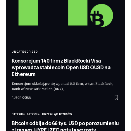
UNCATEGORIZED
Konsorcjum 140 firm z BlackRock i Visa
wprowadza stablecoin Open USD OUSD na
Ethereum
Konsorcjum składające się z ponad 140 firm, w tym BlackRock,
Bank of New York Mellon (BNY),
…
AUTOR
COINN.
BITCOIN
ALTCOIN
PRZEGLĄD RYNKÓW
Bitcoin odbija do 66 tys. USD po porozumieniu
z Iranem. HYPE i ZEC notują wzrosty