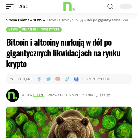
Aa
Strona główna
»
NEWS
»
Bitcoin i altcoiny nurkują w dół po gigantycznych likwidacjach na rynku krypto
NEWS
FINANSE I INWESTYCJE
Bitcoin i altcoiny nurkują w dół po
gigantycznych likwidacjach na rynku
krypto
UDOSTĘPNIJ
5 MIN CZYTANIA
AUTOR
COINN.
. 2025-11-03
5 MIN CZYTANIA