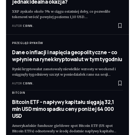
jednak idealna okazja?
XRP zyskało około 5% w ciągu ostatniej doby, co pozwoliło
tokenowi wrócić powyżej poziomu 1,10 USD.
…
AUTOR
COINN.
PRZEGLĄD RYNKÓW
Dane o inflacji i napięcia geopolityczne – co
wpłynie na rynek kryptowalut w tym tygodniu
Rynki kryptowalut zanotowały niewielkie wzrosty w weekend i
osiągnęły tygodniowy szczyt w poniedziałek rano na sesji
…
AUTOR
COINN.
BITCOIN
Bitcoin ETF – napływy kapitału sięgają 32,1
mln USD mimo spadku ceny poniżej 64 000
USD
Amerykańskie fundusze giełdowe spot Bitcoin ETF (US spot
Bitcoin ETFs) odnotowały w środę dodatnie napływy kapitału
…