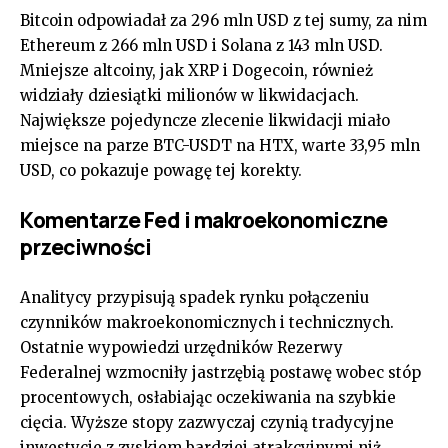
Bitcoin odpowiadał za 296 mln USD z tej sumy, za nim
Ethereum z 266 mln USD i Solana z 143 mln USD.
Mniejsze altcoiny, jak XRP i Dogecoin, również
widziały dziesiątki milionów w likwidacjach.
Największe pojedyncze zlecenie likwidacji miało
miejsce na parze BTC-USDT na HTX, warte 33,95 mln
USD, co pokazuje powagę tej korekty.
Komentarze Fed i makroekonomiczne
przeciwności
Analitycy przypisują spadek rynku połączeniu
czynników makroekonomicznych i technicznych.
Ostatnie wypowiedzi urzędników Rezerwy
Federalnej wzmocniły jastrzębią postawę wobec stóp
procentowych, osłabiając oczekiwania na szybkie
cięcia. Wyższe stopy zazwyczaj czynią tradycyjne
inwestycje z zyskiem bardziej atrakcyjnymi niż