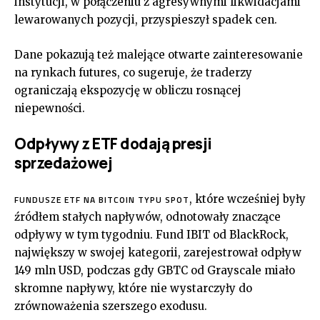
instytucji, w połączeniu z agresywnymi likwidacjami
lewarowanych pozycji, przyspieszył spadek cen.
Dane pokazują też malejące otwarte zainteresowanie
na rynkach futures, co sugeruje, że traderzy
ograniczają ekspozycję w obliczu rosnącej
niepewności.
Odpływy z ETF dodają presji
sprzedażowej
, które wcześniej były
FUNDUSZE ETF NA BITCOIN TYPU SPOT
źródłem stałych napływów, odnotowały znaczące
odpływy w tym tygodniu. Fund IBIT od BlackRock,
największy w swojej kategorii, zarejestrował odpływ
149 mln USD, podczas gdy GBTC od Grayscale miało
skromne napływy, które nie wystarczyły do
zrównoważenia szerszego exodusu.