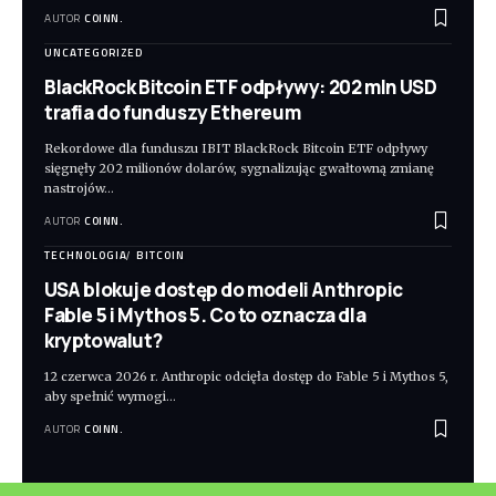
AUTOR
COINN.
UNCATEGORIZED
BlackRock Bitcoin ETF odpływy: 202 mln USD
trafia do funduszy Ethereum
Rekordowe dla funduszu IBIT BlackRock Bitcoin ETF odpływy
sięgnęły 202 milionów dolarów, sygnalizując gwałtowną zmianę
nastrojów
…
AUTOR
COINN.
TECHNOLOGIA
BITCOIN
USA blokuje dostęp do modeli Anthropic
Fable 5 i Mythos 5. Co to oznacza dla
kryptowalut?
12 czerwca 2026 r. Anthropic odcięła dostęp do Fable 5 i Mythos 5,
aby spełnić wymogi
…
AUTOR
COINN.