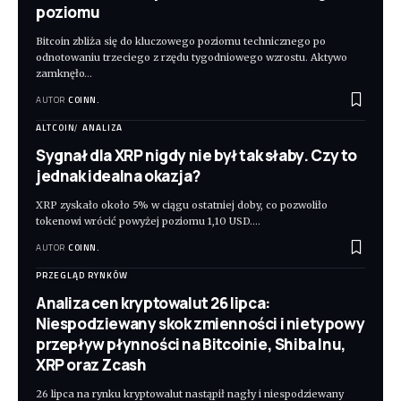
poziomu
Bitcoin zbliża się do kluczowego poziomu technicznego po
odnotowaniu trzeciego z rzędu tygodniowego wzrostu. Aktywo
zamknęło
…
AUTOR
COINN.
ALTCOIN
ANALIZA
Sygnał dla XRP nigdy nie był tak słaby. Czy to
jednak idealna okazja?
XRP zyskało około 5% w ciągu ostatniej doby, co pozwoliło
tokenowi wrócić powyżej poziomu 1,10 USD.
…
AUTOR
COINN.
PRZEGLĄD RYNKÓW
Analiza cen kryptowalut 26 lipca:
Niespodziewany skok zmienności i nietypowy
przepływ płynności na Bitcoinie, Shiba Inu,
XRP oraz Zcash
26 lipca na rynku kryptowalut nastąpił nagły i niespodziewany