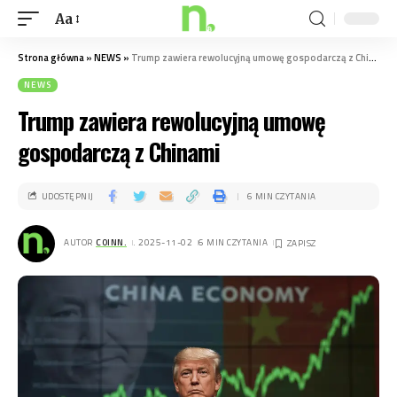
Aa
Strona główna
»
NEWS
»
Trump zawiera rewolucyjną umowę gospodarczą z Chinami
NEWS
Trump zawiera rewolucyjną umowę
gospodarczą z Chinami
UDOSTĘPNIJ
6 MIN CZYTANIA
AUTOR
COINN.
. 2025-11-02
6 MIN CZYTANIA