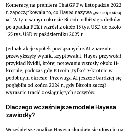
Komeracyjna premiera ChatGPT w listopadzie 2022
r. zapoczątkowała to, co Hayes nazywa „
WIELKĄ BAŃKĄ
”. W tym samym okresie Bitcoin odbił się z dołków
AI
po upadku FTX i wzrósł z około 15 tys. USD do około
125 tys. USD w październiku 2025 r.
Jednak akcje spółek powiązanych z AI znacznie
przewyższyły wyniki kryptowalut. Hayes przywołał
przykład Nvidii, której notowania wzrosły około 11-
krotnie, podczas gdy Bitcoin „tylko” 7-krotnie w
podobnym okresie. Przewaga AI jeszcze bardziej się
pogłębiła od końca 2024 r., gdy Bitcoin zaczął
wyraźnie tracić z osiągniętych szczytów.
Dlaczego wcześniejsze modele Hayesa
zawiodły?
Wcześniejsze analizy Hayesa skupiały się głównie na