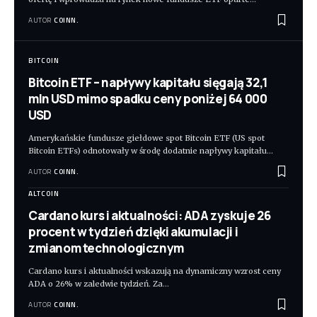
AUTOR
COINN.
BITCOIN
Bitcoin ETF – napływy kapitału sięgają 32,1
mln USD mimo spadku ceny poniżej 64 000
USD
Amerykańskie fundusze giełdowe spot Bitcoin ETF (US spot
Bitcoin ETFs) odnotowały w środę dodatnie napływy kapitału
…
AUTOR
COINN.
ALTCOIN
Cardano kurs i aktualności: ADA zyskuje 26
procent w tydzień dzięki akumulacji i
zmianom technologicznym
Cardano kurs i aktualności wskazują na dynamiczny wzrost ceny
ADA o 26% w zaledwie tydzień. Za
…
AUTOR
COINN.