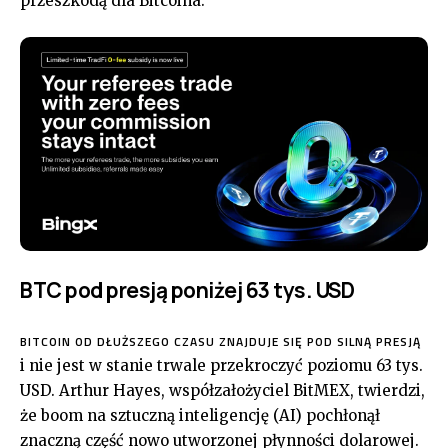
przeszkodą dla Bitcoina.
BTC pod presją poniżej 63 tys. USD
BITCOIN OD DŁUŻSZEGO CZASU ZNAJDUJE SIĘ POD SILNĄ PRESJĄ
i nie jest w stanie trwale przekroczyć poziomu 63 tys.
USD. Arthur Hayes, współzałożyciel BitMEX, twierdzi,
że boom na sztuczną inteligencję (AI) pochłonął
znaczną część nowo utworzonej płynności dolarowej.