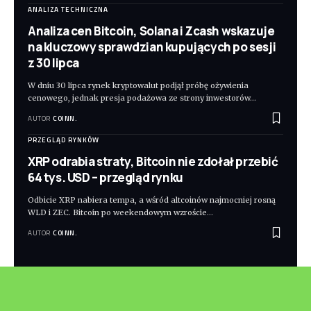
ANALIZA TECHNICZNA
Analiza cen Bitcoin, Solana i Zcash wskazuje
na kluczowy sprawdzian kupujących po sesji
z 30 lipca
W dniu 30 lipca rynek kryptowalut podjął próbę ożywienia
cenowego, jednak presja podażowa ze strony inwestorów
…
AUTOR
COINN.
PRZEGLĄD RYNKÓW
XRP odrabia straty, Bitcoin nie zdołał przebić
64 tys. USD – przegląd rynku
Odbicie XRP nabiera tempa, a wśród altcoinów najmocniej rosną
WLD i ZEC. Bitcoin po weekendowym wzroście
…
AUTOR
COINN.