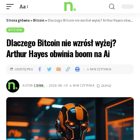
Aa
Strona główna
»
Bitcoin
»
Dlaczego Bitcoin nie wzrósł wyżej? Arthur Hayes obwinia boom na Ai
BITCOIN
Dlaczego Bitcoin nie wzrósł wyżej?
Arthur Hayes obwinia boom na Ai
UDOSTĘPNIJ
4 MIN CZYTANIA
AUTOR
COINN.
. 2026-06-10
4 MIN CZYTANIA