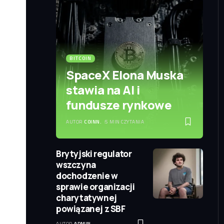
BITCOIN
SpaceX Elona Muska
stawia na AI i
fundusze rynkowe
AUTOR
COINN.
5 MIN CZYTANIA
Brytyjski regulator
wszczyna
dochodzenie w
sprawie organizacji
charytatywnej
powiązanej z SBF
AUTOR
ADMIN