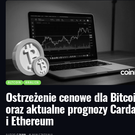
ALTCOIN
ANALIZA
Ostrzeżenie cenowe dla Bitco
oraz aktualne prognozy Card
i Ethereum
AUTOR
COINN.
8 MIN CZYTANIA