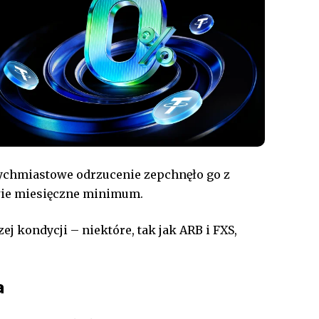
tychmiastowe odrzucenie zepchnęło go z
wie miesięczne minimum.
j kondycji – niektóre, tak jak ARB i FXS,
a