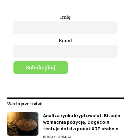
Imię
Email
Warto przeczytać
Analiza rynku kryptowalut. Bitcoin
wzmacnia pozycję, Dogecoin
testuje dołki a podaż XRP słabnie
BITCOIN
ANALIZA