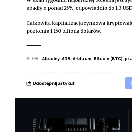
W skali tygodnia najbardziej bolesna jest sy
spadły o ponad 25%, odpowiednio do 1,3 USD 
Całkowita kapitalizacja rynkowa kryptowal
poziomie 1,150 biliona dolarów.
Altcoiny
,
ARB
,
Arbitrum
,
BItcoin (BTC)
,
prz
TAGI:
Udostępnij artykuł