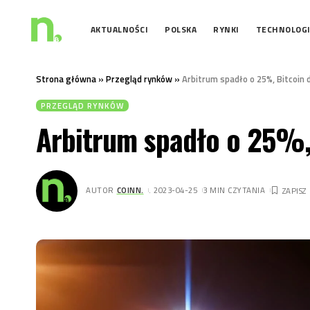
AKTUALNOŚCI
POLSKA
RYNKI
TECHNOLOG
Strona główna
»
Przegląd rynków
»
Arbitrum spadło o 25%, Bitcoin
PRZEGLĄD RYNKÓW
Arbitrum spadło o 25%,
AUTOR
COINN.
. 2023-04-25
3 MIN CZYTANIA