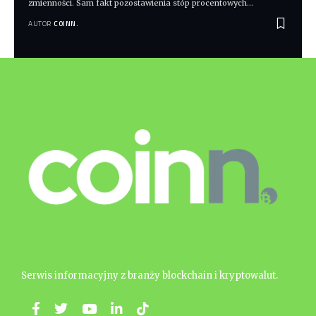
zmienności. Sam fakt pozostawienia stóp procentowych
…
AUTOR
COINN.
Serwis informacyjny z branży blockchain i kryptowalut.