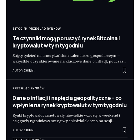
BITCOIN
PRZEGLĄD RYNKÓW
Te czynniki mogą poruszyć rynek Bitcoina i
kryptowalut w tym tygodniu
Zajęty tydzień na amerykańskim kalendarzu gospodarczym –
wszystkie oczy skierowane na kluczowe dane o inflacji, podczas
…
AUTOR
COINN.
PRZEGLĄD RYNKÓW
Dane o inflacji i napięcia geopolityczne – co
wpłynie na rynek kryptowalut w tym tygodniu
Rynki kryptowalut zanotowały niewielkie wzrosty w weekend i
osiągnęły tygodniowy szczyt w poniedziałek rano na sesji
…
AUTOR
COINN.
PRZEGLĄD RYNKÓW