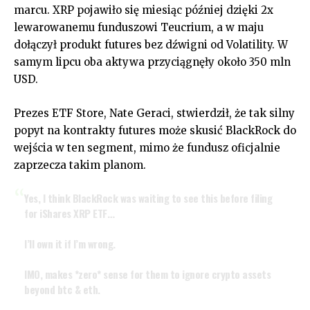
marcu. XRP pojawiło się miesiąc później dzięki 2x
lewarowanemu funduszowi Teucrium, a w maju
dołączył produkt futures bez dźwigni od Volatility. W
samym lipcu oba aktywa przyciągnęły około 350 mln
USD.
Prezes ETF Store, Nate Geraci, stwierdził, że tak silny
popyt na kontrakty futures może skusić BlackRock do
wejścia w ten segment, mimo że fundusz oficjalnie
zaprzecza takim planom.
Yes, I think BlackRock was waiting to see this before filing
for iShares XRP ETF…
I’ll own it if I’m wrong.
IMO, makes *zero* sense for them to ignore crypto assets
beyond btc & eth.