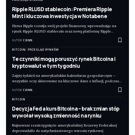
Ripple RLUSD stablecoin: Premiera Ripple
Mint i kluczowa inwestycja w Notabene
Firma Ripple rozwija swój projekt finansowy, wprowadzając na
rynek Ripple RLUSD stablecoin oraz nową platformę Ripple
…
AUTOR
COINN.
BITCOIN
PRZEGLĄD RYNKÓW
Te czynniki mogą poruszyć rynek Bitcoina i
kryptowalut w tym tygodniu
Zajęty tydzień na amerykańskim kalendarzu gospodarczym –
wszystkie oczy skierowane na kluczowe dane o inflacji, podczas
…
AUTOR
COINN.
BITCOIN
Decyzja Fed a kurs Bitcoina – brak zmian stóp
wywołał wysoką zmienność na rynku
Najnowsze rozstrzygnięcie amerykańskiej Rezerwy Federalnej
doprowadziło do natychmiastowego wzrostu rynkowej