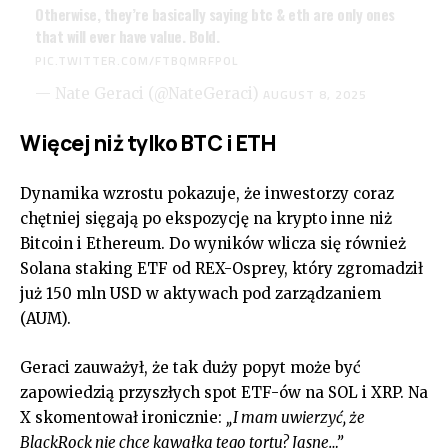
Otherwise, they’re basically saying btc & eth are only ones
that will ever have value. Bold.
PIC.TWITTER.COM/FTBQMRFPOL
— Nate Geraci (@NateGeraci)
AUGUST 8, 2025
Więcej niż tylko BTC i ETH
Dynamika wzrostu pokazuje, że inwestorzy coraz
chętniej sięgają po ekspozycję na krypto inne niż
Bitcoin i Ethereum. Do wyników wlicza się również
Solana staking ETF od REX-Osprey, który zgromadził
już 150 mln USD w aktywach pod zarządzaniem
(AUM).
Geraci zauważył, że tak duży popyt może być
zapowiedzią przyszłych spot ETF-ów na SOL i XRP. Na
X skomentował ironicznie:
„I mam uwierzyć, że
BlackRock nie chce kawałka tego tortu? Jasne…”