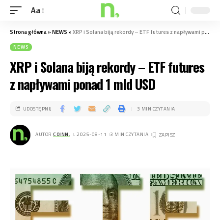
Aa
Strona główna
»
NEWS
»
XRP i Solana biją rekordy – ETF futures z napływami ponad 1 mld USD
NEWS
XRP i Solana biją rekordy – ETF futures
z napływami ponad 1 mld USD
UDOSTĘPNIJ
3 MIN CZYTANIA
AUTOR
COINN.
. 2025-08-11
3 MIN CZYTANIA