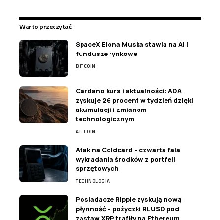
Warto przeczytać
SpaceX Elona Muska stawia na AI i
fundusze rynkowe
BITCOIN
Cardano kurs i aktualności: ADA
zyskuje 26 procent w tydzień dzięki
akumulacji i zmianom
technologicznym
ALTCOIN
Atak na Coldcard – czwarta fala
wykradania środków z portfeli
sprzętowych
TECHNOLOGIA
Posiadacze Ripple zyskują nową
płynność – pożyczki RLUSD pod
zastaw XRP trafiły na Ethereum