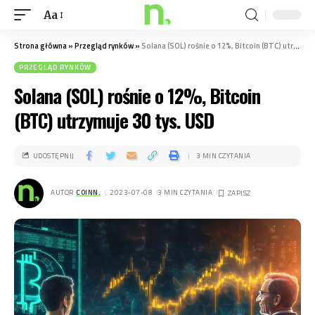
Aa
Strona główna
»
Przegląd rynków
»
Solana (SOL) rośnie o 12%, Bitcoin (BTC) utrzymuje 30 tys. USD
PRZEGLĄD RYNKÓW
Solana (SOL) rośnie o 12%, Bitcoin
(BTC) utrzymuje 30 tys. USD
UDOSTĘPNIJ
3 MIN CZYTANIA
AUTOR
COINN.
. 2023-07-08
3 MIN CZYTANIA