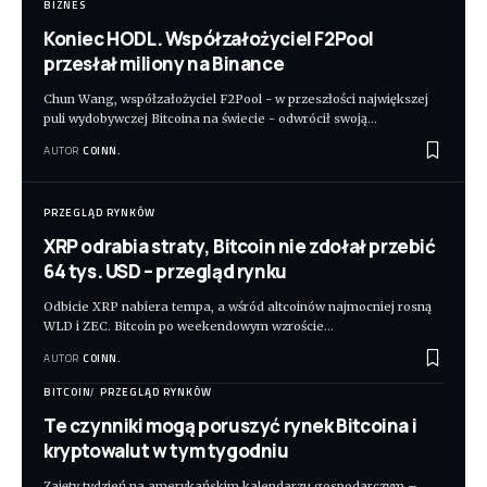
BIZNES
Koniec HODL. Współzałożyciel F2Pool
przesłał miliony na Binance
Chun Wang, współzałożyciel F2Pool - w przeszłości największej
puli wydobywczej Bitcoina na świecie - odwrócił swoją
…
AUTOR
COINN.
PRZEGLĄD RYNKÓW
XRP odrabia straty, Bitcoin nie zdołał przebić
64 tys. USD – przegląd rynku
Odbicie XRP nabiera tempa, a wśród altcoinów najmocniej rosną
WLD i ZEC. Bitcoin po weekendowym wzroście
…
AUTOR
COINN.
BITCOIN
PRZEGLĄD RYNKÓW
Te czynniki mogą poruszyć rynek Bitcoina i
kryptowalut w tym tygodniu
Zajęty tydzień na amerykańskim kalendarzu gospodarczym –