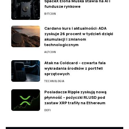
SpaceX Elona Muska stawia na AI i
fundusze rynkowe
BITCOIN
Cardano kurs i aktualności: ADA
zyskuje 26 procent w tydzień dzięki
akumulacji i zmianom
technologicznym
ALTCOIN
Atak na Coldcard – czwarta fala
wykradania środków z portfeli
sprzętowych
TECHNOLOGIA
Posiadacze Ripple zyskują nową
płynność – pożyczki RLUSD pod
zastaw XRP trafiły na Ethereum
DEFI