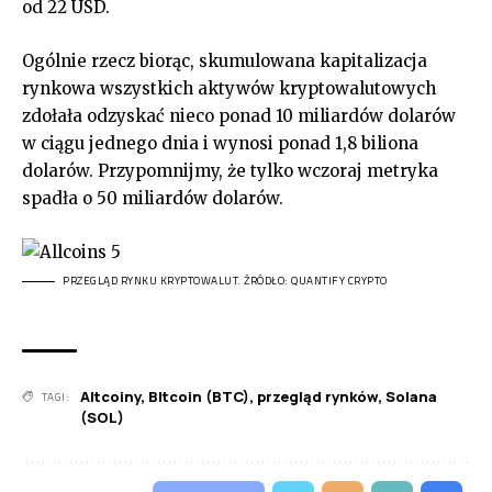
od 22 USD.
Ogólnie rzecz biorąc, skumulowana kapitalizacja
rynkowa wszystkich aktywów kryptowalutowych
zdołała odzyskać nieco ponad 10 miliardów dolarów
w ciągu jednego dnia i wynosi ponad 1,8 biliona
dolarów. Przypomnijmy, że tylko wczoraj metryka
spadła o 50 miliardów dolarów.
PRZEGLĄD RYNKU KRYPTOWALUT. ŹRÓDŁO: QUANTIFY CRYPTO
Altcoiny
,
BItcoin (BTC)
,
przegląd rynków
,
Solana
TAGI:
(SOL)