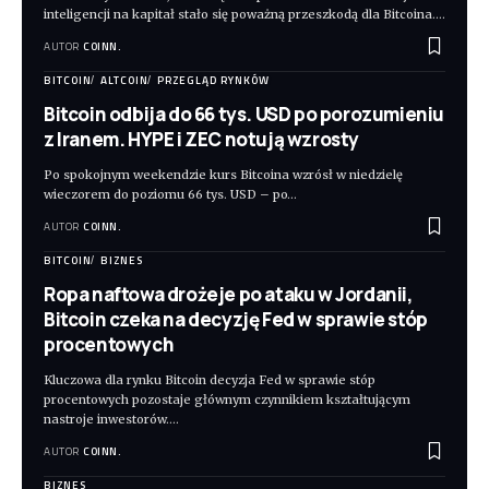
inteligencji na kapitał stało się poważną przeszkodą dla Bitcoina.
…
AUTOR
COINN.
BITCOIN
ALTCOIN
PRZEGLĄD RYNKÓW
Bitcoin odbija do 66 tys. USD po porozumieniu
z Iranem. HYPE i ZEC notują wzrosty
Po spokojnym weekendzie kurs Bitcoina wzrósł w niedzielę
wieczorem do poziomu 66 tys. USD – po
…
AUTOR
COINN.
BITCOIN
BIZNES
Ropa naftowa drożeje po ataku w Jordanii,
Bitcoin czeka na decyzję Fed w sprawie stóp
procentowych
Kluczowa dla rynku Bitcoin decyzja Fed w sprawie stóp
procentowych pozostaje głównym czynnikiem kształtującym
nastroje inwestorów.
…
AUTOR
COINN.
BIZNES