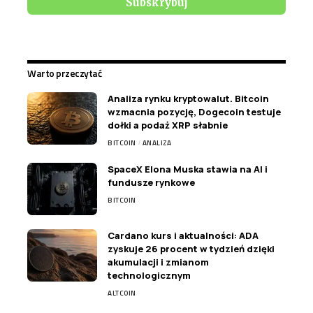
Warto przeczytać
Analiza rynku kryptowalut. Bitcoin
wzmacnia pozycję, Dogecoin testuje
dołki a podaż XRP słabnie
BITCOIN
ANALIZA
SpaceX Elona Muska stawia na AI i
fundusze rynkowe
BITCOIN
Cardano kurs i aktualności: ADA
zyskuje 26 procent w tydzień dzięki
akumulacji i zmianom
technologicznym
ALTCOIN