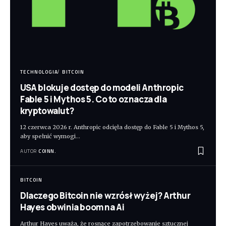
TECHNOLOGIA
BITCOIN
USA blokuje dostęp do modeli Anthropic
Fable 5 i Mythos 5. Co to oznacza dla
kryptowalut?
12 czerwca 2026 r. Anthropic odcięła dostęp do Fable 5 i Mythos 5,
aby spełnić wymogi
…
AUTOR
COINN.
BITCOIN
Dlaczego Bitcoin nie wzrósł wyżej? Arthur
Hayes obwinia boom na Ai
Arthur Hayes uważa, że rosnące zapotrzebowanie sztucznej