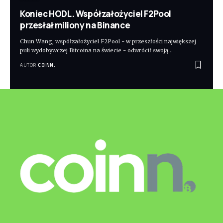
Koniec HODL. Współzałożyciel F2Pool
przesłał miliony na Binance
Chun Wang, współzałożyciel F2Pool - w przeszłości największej
puli wydobywczej Bitcoina na świecie - odwrócił swoją
…
AUTOR
COINN.