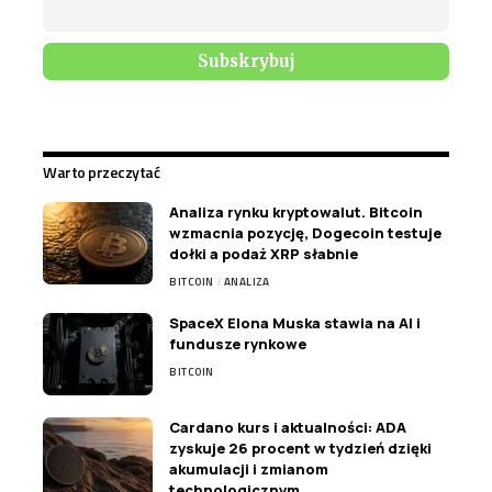
Warto przeczytać
Analiza rynku kryptowalut. Bitcoin
wzmacnia pozycję, Dogecoin testuje
dołki a podaż XRP słabnie
BITCOIN
ANALIZA
SpaceX Elona Muska stawia na AI i
fundusze rynkowe
BITCOIN
Cardano kurs i aktualności: ADA
zyskuje 26 procent w tydzień dzięki
akumulacji i zmianom
technologicznym