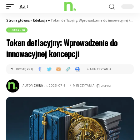
Aa
Strona główna
»
Edukacja
»
Token deflacyjny: Wprowadzenie do innowacyjnej koncepcji
EDUKACJA
Token deflacyjny: Wprowadzenie do
innowacyjnej koncepcji
UDOSTĘPNIJ
4 MIN CZYTANIA
AUTOR
COINN.
. 2023-07-31
4 MIN CZYTANIA