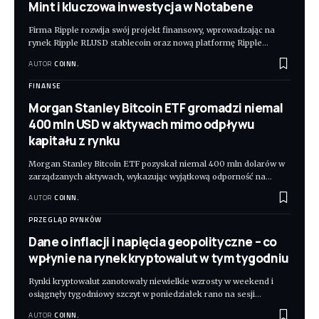
Mint i kluczowa inwestycja w Notabene
Firma Ripple rozwija swój projekt finansowy, wprowadzając na
rynek Ripple RLUSD stablecoin oraz nową platformę Ripple
…
AUTOR
COINN.
FINANSE
Morgan Stanley Bitcoin ETF gromadzi niemal
400 mln USD w aktywach mimo odpływu
kapitału z rynku
Morgan Stanley Bitcoin ETF pozyskał niemal 400 mln dolarów w
zarządzanych aktywach, wykazując wyjątkową odporność na
…
AUTOR
COINN.
PRZEGLĄD RYNKÓW
Dane o inflacji i napięcia geopolityczne – co
wpłynie na rynek kryptowalut w tym tygodniu
Rynki kryptowalut zanotowały niewielkie wzrosty w weekend i
osiągnęły tygodniowy szczyt w poniedziałek rano na sesji
…
AUTOR
COINN.