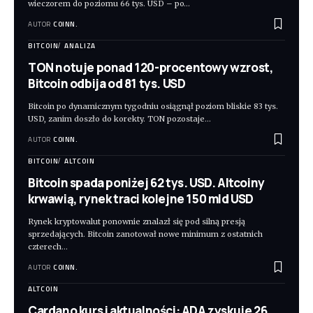
wieczorem do poziomu 66 tys. USD – po
…
AUTOR
COINN.
BITCOIN
ANALIZA
TON notuje ponad 120-procentowy wzrost,
Bitcoin odbija od 81 tys. USD
Bitcoin po dynamicznym tygodniu osiągnął poziom bliskie 83 tys.
USD, zanim doszło do korekty. TON pozostaje
…
AUTOR
COINN.
BITCOIN
ALTCOIN
Bitcoin spada poniżej 62 tys. USD. Altcoiny
krwawią, rynek traci kolejne 150 mld USD
Rynek kryptowalut ponownie znalazł się pod silną presją
sprzedających. Bitcoin zanotował nowe minimum z ostatnich
czterech
…
AUTOR
COINN.
ALTCOIN
Cardano kurs i aktualności: ADA zyskuje 26