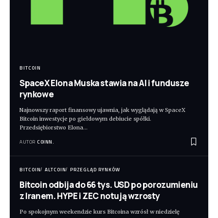
BITCOIN
SpaceX Elona Muska stawia na AI i fundusze
rynkowe
Najnowszy raport finansowy ujawnia, jak wyglądają w SpaceX
Bitcoin inwestycje po giełdowym debiucie spółki.
Przedsiębiorstwo Elona
…
AUTOR
COINN.
BITCOIN
ALTCOIN
PRZEGLĄD RYNKÓW
Bitcoin odbija do 66 tys. USD po porozumieniu
z Iranem. HYPE i ZEC notują wzrosty
Po spokojnym weekendzie kurs Bitcoina wzrósł w niedzielę