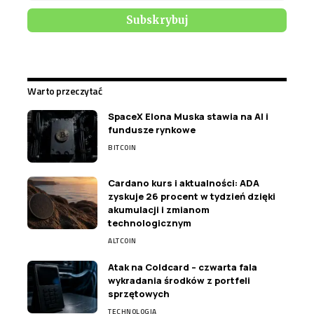
Warto przeczytać
SpaceX Elona Muska stawia na AI i
fundusze rynkowe
BITCOIN
Cardano kurs i aktualności: ADA
zyskuje 26 procent w tydzień dzięki
akumulacji i zmianom
technologicznym
ALTCOIN
Atak na Coldcard – czwarta fala
wykradania środków z portfeli
sprzętowych
TECHNOLOGIA