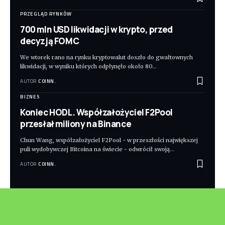
PRZEGLĄD RYNKÓW
700 mln USD likwidacji w krypto, przed
decyzją FOMC
We wtorek rano na rynku kryptowalut doszło do gwałtownych
likwidacji, w wyniku których odpłynęło około 80
…
AUTOR
COINN.
BIZNES
Koniec HODL. Współzałożyciel F2Pool
przesłał miliony na Binance
Chun Wang, współzałożyciel F2Pool - w przeszłości największej
puli wydobywczej Bitcoina na świecie - odwrócił swoją
…
AUTOR
COINN.