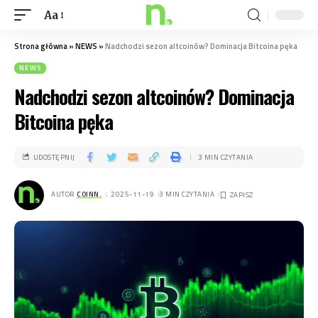
Aa
Strona główna
»
NEWS
»
Nadchodzi sezon altcoinów? Dominacja Bitcoina pęka
NEWS
Nadchodzi sezon altcoinów? Dominacja
Bitcoina pęka
UDOSTĘPNIJ
3 MIN CZYTANIA
AUTOR
COINN.
. 2025-11-19
3 MIN CZYTANIA