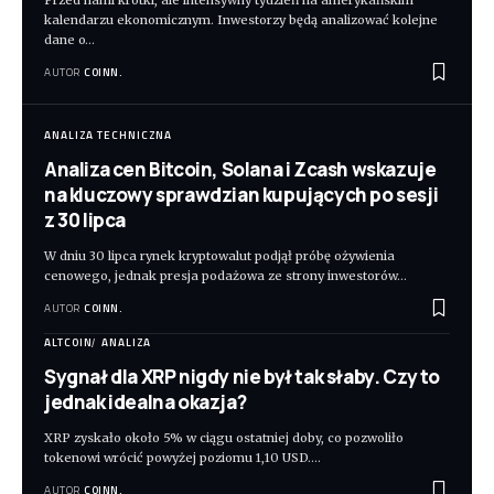
Przed nami krótki, ale intensywny tydzień na amerykańskim
kalendarzu ekonomicznym. Inwestorzy będą analizować kolejne
dane o
…
AUTOR
COINN.
ANALIZA TECHNICZNA
Analiza cen Bitcoin, Solana i Zcash wskazuje
na kluczowy sprawdzian kupujących po sesji
z 30 lipca
W dniu 30 lipca rynek kryptowalut podjął próbę ożywienia
cenowego, jednak presja podażowa ze strony inwestorów
…
AUTOR
COINN.
ALTCOIN
ANALIZA
Sygnał dla XRP nigdy nie był tak słaby. Czy to
jednak idealna okazja?
XRP zyskało około 5% w ciągu ostatniej doby, co pozwoliło
tokenowi wrócić powyżej poziomu 1,10 USD.
…
AUTOR
COINN.