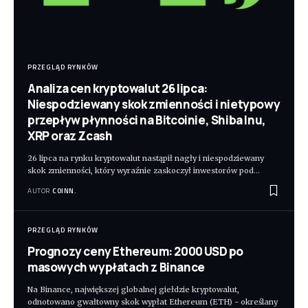
PRZEGLĄD RYNKÓW
Analiza cen kryptowalut 26 lipca:
Niespodziewany skok zmienności i nietypowy
przepływ płynności na Bitcoinie, Shiba Inu,
XRP oraz Zcash
26 lipca na rynku kryptowalut nastąpił nagły i niespodziewany
skok zmienności, który wyraźnie zaskoczył inwestorów pod
…
AUTOR
COINN.
PRZEGLĄD RYNKÓW
Prognozy ceny Ethereum: 2000 USD po
masowych wypłatach z Binance
Na Binance, największej globalnej giełdzie kryptowalut,
odnotowano gwałtowny skok wypłat Ethereum (ETH) - określany