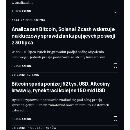
w analizach
…
AUTOR
COINN.
ANALIZA TECHNICZNA
Analiza cen Bitcoin, Solana i Zcash wskazuje
na kluczowy sprawdzian kupujących po sesji
z 30 lipca
W dniu 30 lipca rynek kryptowalut podjął próbę ożywienia
cenowego, jednak presja podażowa ze strony inwestorów
…
AUTOR
COINN.
BITCOIN
ALTCOIN
Bitcoin spada poniżej 62 tys. USD. Altcoiny
krwawią, rynek traci kolejne 150 mld USD
Rynek kryptowalut ponownie znalazł się pod silną presją
sprzedających. Bitcoin zanotował nowe minimum z ostatnich
czterech
…
AUTOR
COINN.
BITCOIN
PRZEGLĄD RYNKÓW