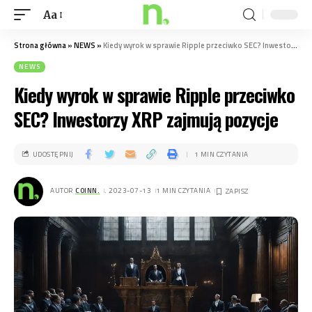
Aa
Strona główna
»
NEWS
»
Kiedy wyrok w sprawie Ripple przeciwko SEC? Inwestorzy XRP zajmują pozycje
NEWS
Kiedy wyrok w sprawie Ripple przeciwko
SEC? Inwestorzy XRP zajmują pozycje
UDOSTĘPNIJ
1 MIN CZYTANIA
AUTOR
COINN.
. 2023-07-13
1 MIN CZYTANIA