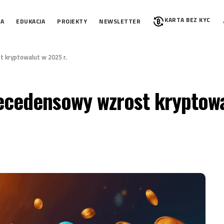
KARTA BEZ KYC
IA
EDUKACJA
PROJEKTY
NEWSLETTER
 kryptowalut w 2025 r.
ecedensowy wzrost kryptowa