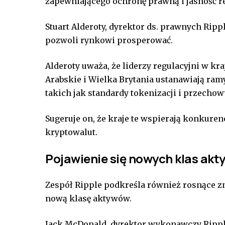
zapewniającego ochronę prawną i jasność r
Stuart Alderoty, dyrektor ds. prawnych Rippl
pozwoli rynkowi prosperować.
Alderoty uważa, że liderzy regulacyjni w kr
Arabskie i Wielka Brytania ustanawiają ram
takich jak standardy tokenizacji i przech
Sugeruje on, że kraje te wspierają konkure
kryptowalut.
Pojawienie się nowych klas ak
Zespół Ripple podkreśla również rosnące zn
nową klasę aktywów.
Jack McDonald, dyrektor wykonawczy Ripple