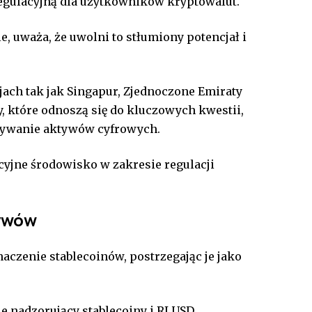
egulacyjną dla użytkowników kryptowalut.
e, uważa, że uwolni to stłumiony potencjał i
ajach tak jak Singapur, Zjednoczone Emiraty
y, które odnoszą się do kluczowych kwestii,
owywanie aktywów cyfrowych.
ncyjne środowisko w zakresie regulacji
tywów
aczenie stablecoinów, postrzegając je jako
 nadzorujący stablecoiny i RLUSD,