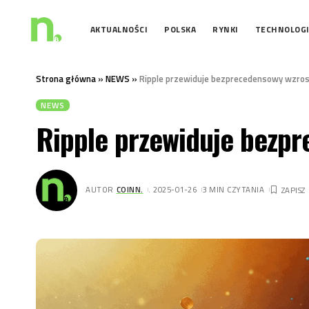
AKTUALNOŚCI
POLSKA
RYNKI
TECHNOLOG
Strona główna
»
NEWS
»
Ripple przewiduje bezprecedensowy wzrost
NEWS
Ripple przewiduje bezpr
AUTOR
COINN.
. 2025-01-26
3 MIN CZYTANIA