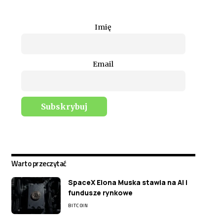
Imię
Email
Warto przeczytać
SpaceX Elona Muska stawia na AI i
fundusze rynkowe
BITCOIN