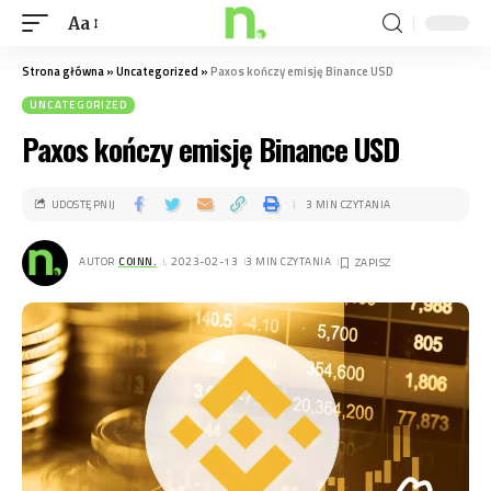
Aa
Strona główna
»
Uncategorized
»
Paxos kończy emisję Binance USD
UNCATEGORIZED
Paxos kończy emisję Binance USD
UDOSTĘPNIJ
3 MIN CZYTANIA
AUTOR
COINN.
. 2023-02-13
3 MIN CZYTANIA