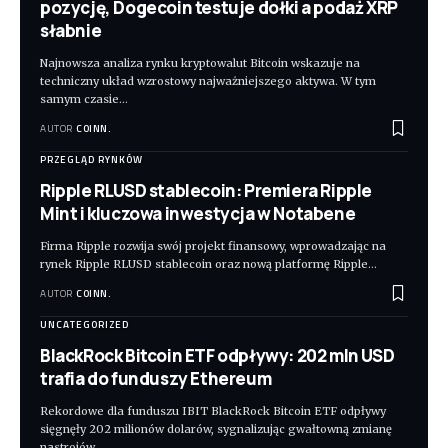
pozycję, Dogecoin testuje dołki a podaż XRP
słabnie
Najnowsza analiza rynku kryptowalut Bitcoin wskazuje na
techniczny układ wzrostowy najważniejszego aktywa. W tym
samym czasie
…
AUTOR
COINN.
PRZEGLĄD RYNKÓW
Ripple RLUSD stablecoin: Premiera Ripple
Mint i kluczowa inwestycja w Notabene
Firma Ripple rozwija swój projekt finansowy, wprowadzając na
rynek Ripple RLUSD stablecoin oraz nową platformę Ripple
…
AUTOR
COINN.
UNCATEGORIZED
BlackRock Bitcoin ETF odpływy: 202 mln USD
trafia do funduszy Ethereum
Rekordowe dla funduszu IBIT BlackRock Bitcoin ETF odpływy
sięgnęły 202 milionów dolarów, sygnalizując gwałtowną zmianę
nastrojów
…