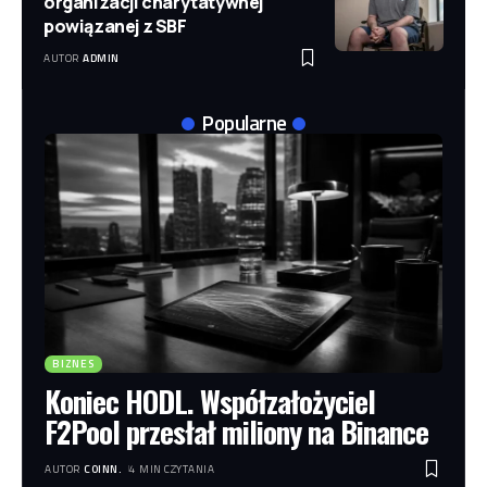
organizacji charytatywnej
powiązanej z SBF
AUTOR
ADMIN
Popularne
BIZNES
Koniec HODL. Współzałożyciel
F2Pool przesłał miliony na Binance
AUTOR
COINN.
4 MIN CZYTANIA