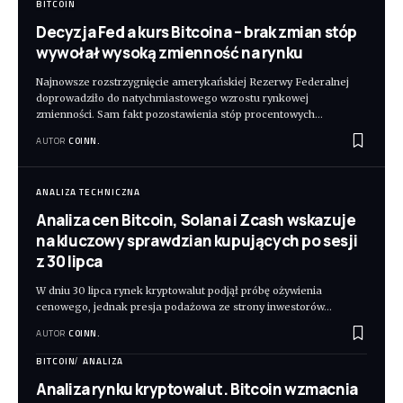
BITCOIN
Decyzja Fed a kurs Bitcoina – brak zmian stóp
wywołał wysoką zmienność na rynku
Najnowsze rozstrzygnięcie amerykańskiej Rezerwy Federalnej
doprowadziło do natychmiastowego wzrostu rynkowej
zmienności. Sam fakt pozostawienia stóp procentowych
…
AUTOR
COINN.
ANALIZA TECHNICZNA
Analiza cen Bitcoin, Solana i Zcash wskazuje
na kluczowy sprawdzian kupujących po sesji
z 30 lipca
W dniu 30 lipca rynek kryptowalut podjął próbę ożywienia
cenowego, jednak presja podażowa ze strony inwestorów
…
AUTOR
COINN.
BITCOIN
ANALIZA
Analiza rynku kryptowalut. Bitcoin wzmacnia