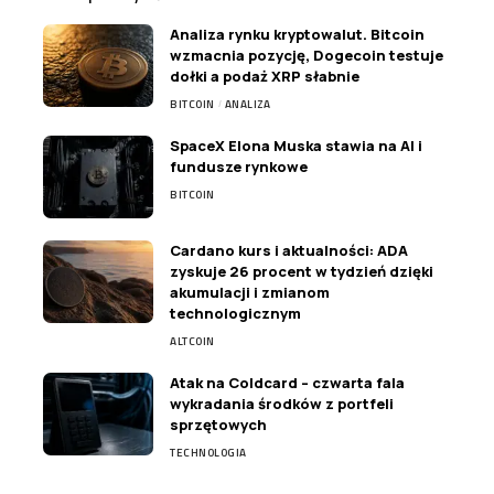
Analiza rynku kryptowalut. Bitcoin
wzmacnia pozycję, Dogecoin testuje
dołki a podaż XRP słabnie
BITCOIN
ANALIZA
SpaceX Elona Muska stawia na AI i
fundusze rynkowe
BITCOIN
Cardano kurs i aktualności: ADA
zyskuje 26 procent w tydzień dzięki
akumulacji i zmianom
technologicznym
ALTCOIN
Atak na Coldcard – czwarta fala
wykradania środków z portfeli
sprzętowych
TECHNOLOGIA