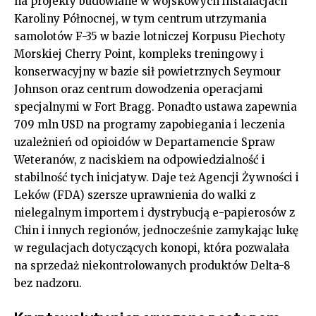
na projekty budowlane w wojskowych instalacjach
Karoliny Północnej, w tym centrum utrzymania
samolotów F-35 w bazie lotniczej Korpusu Piechoty
Morskiej Cherry Point, kompleks treningowy i
konserwacyjny w bazie sił powietrznych Seymour
Johnson oraz centrum dowodzenia operacjami
specjalnymi w Fort Bragg. Ponadto ustawa zapewnia
709 mln USD na programy zapobiegania i leczenia
uzależnień od opioidów w Departamencie Spraw
Weteranów, z naciskiem na odpowiedzialność i
stabilność tych inicjatyw. Daje też Agencji Żywności i
Leków (FDA) szersze uprawnienia do walki z
nielegalnym importem i dystrybucją e-papierosów z
Chin i innych regionów, jednocześnie zamykając lukę
w regulacjach dotyczących konopi, która pozwalała
na sprzedaż niekontrolowanych produktów Delta-8
bez nadzoru.