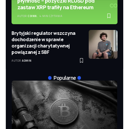
płynność – pożyczki RLUSD pod
zastaw XRP trafiły na Ethereum
AUTOR
COINN.
4 MIN CZYTANIA
Brytyjski regulator wszczyna
dochodzenie w sprawie
organizacji charytatywnej
powiązanej z SBF
AUTOR
ADMIN
Popularne