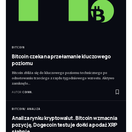
BITCOIN
Bitcoin czeka na przełamanie kluczowego
poziomu
Bitcoin zbliża się do kluczowego poziomu technicznego po
odnotowaniu trzeciego z rzędu tygodniowego wzrostu. Aktywo
zamknęło
…
AUTOR
COINN.
BITCOIN
ANALIZA
Analiza rynku kryptowalut. Bitcoin wzmacnia
pozycję, Dogecoin testuje dołki a podaż XRP
słabnie