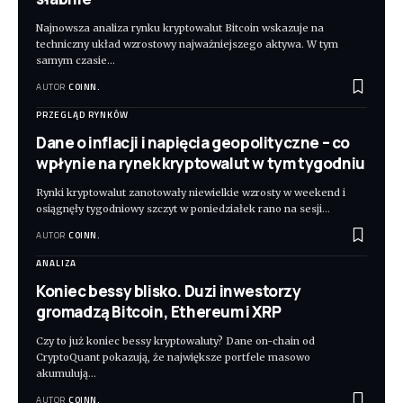
Najnowsza analiza rynku kryptowalut Bitcoin wskazuje na
techniczny układ wzrostowy najważniejszego aktywa. W tym
samym czasie
…
AUTOR
COINN.
PRZEGLĄD RYNKÓW
Dane o inflacji i napięcia geopolityczne – co
wpłynie na rynek kryptowalut w tym tygodniu
Rynki kryptowalut zanotowały niewielkie wzrosty w weekend i
osiągnęły tygodniowy szczyt w poniedziałek rano na sesji
…
AUTOR
COINN.
ANALIZA
Koniec bessy blisko. Duzi inwestorzy
gromadzą Bitcoin, Ethereum i XRP
Czy to już koniec bessy kryptowaluty? Dane on-chain od
CryptoQuant pokazują, że największe portfele masowo
akumulują
…
AUTOR
COINN.