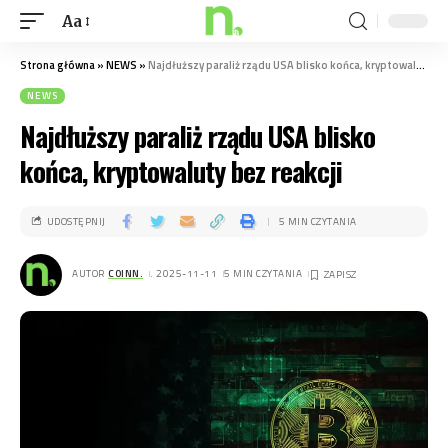
Aa
Strona główna
»
NEWS
»
Najdłuższy paraliż rządu USA blisko końca, kryptowaluty bez reakcji
NEWS
Najdłuższy paraliż rządu USA blisko
końca, kryptowaluty bez reakcji
UDOSTĘPNIJ
5 MIN CZYTANIA
AUTOR
COINN.
. 2025-11-11
5 MIN CZYTANIA