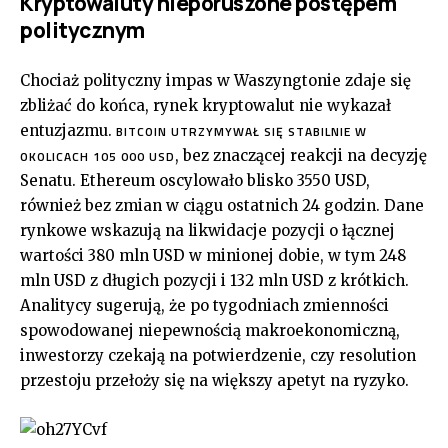
Kryptowaluty nieporuszone postępem
politycznym
Chociaż polityczny impas w Waszyngtonie zdaje się
zbliżać do końca, rynek kryptowalut nie wykazał
entuzjazmu.
BITCOIN UTRZYMYWAŁ SIĘ STABILNIE W
, bez znaczącej reakcji na decyzję
OKOLICACH 105 000 USD
Senatu. Ethereum oscylowało blisko 3550 USD,
również bez zmian w ciągu ostatnich 24 godzin. Dane
rynkowe wskazują na likwidacje pozycji o łącznej
wartości 380 mln USD w minionej dobie, w tym 248
mln USD z długich pozycji i 132 mln USD z krótkich.
Analitycy sugerują, że po tygodniach zmienności
spowodowanej niepewnością makroekonomiczną,
inwestorzy czekają na potwierdzenie, czy resolution
przestoju przełoży się na większy apetyt na ryzyko.