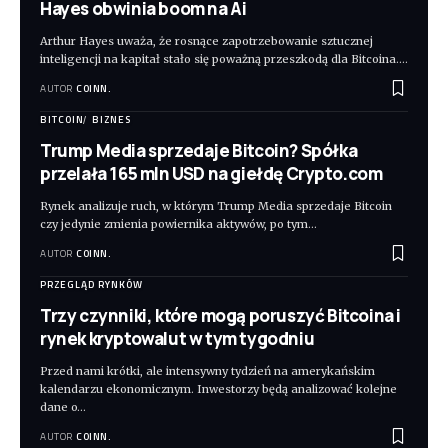
Hayes obwinia boom na Ai
Arthur Hayes uważa, że rosnące zapotrzebowanie sztucznej
inteligencji na kapitał stało się poważną przeszkodą dla Bitcoina.
…
AUTOR
COINN.
BITCOIN
BIZNES
Trump Media sprzedaje Bitcoin? Spółka
przelała 165 mln USD na giełdę Crypto.com
Rynek analizuje ruch, w którym Trump Media sprzedaje Bitcoin
czy jedynie zmienia powiernika aktywów, po tym
…
AUTOR
COINN.
PRZEGLĄD RYNKÓW
Trzy czynniki, które mogą poruszyć Bitcoina i
rynek kryptowalut w tym tygodniu
Przed nami krótki, ale intensywny tydzień na amerykańskim
kalendarzu ekonomicznym. Inwestorzy będą analizować kolejne
dane o
…
AUTOR
COINN.