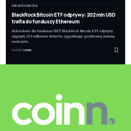
UNCATEGORIZED
BlackRock Bitcoin ETF odpływy: 202 mln USD
trafia do funduszy Ethereum
Rekordowe dla funduszu IBIT BlackRock Bitcoin ETF odpływy
sięgnęły 202 milionów dolarów, sygnalizując gwałtowną zmianę
nastrojów
…
AUTOR
COINN.