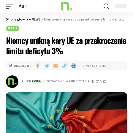
Aa
Strona główna
»
NEWS
»
Niemcy unikną kary UE za przekroczenie limitu deficytu 3%
NEWS
Niemcy unikną kary UE za przekroczenie
limitu deficytu 3%
UDOSTĘPNIJ
4 MIN CZYTANIA
AUTOR
COINN.
. 2025-07-28
4 MIN CZYTANIA