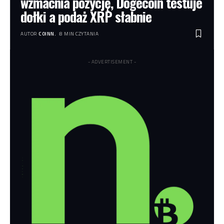
wzmacnia pozycję, Dogecoin testuje
dołki a podaż XRP słabnie
AUTOR
COINN.
8 MIN CZYTANIA
- ADVERTISEMENT -