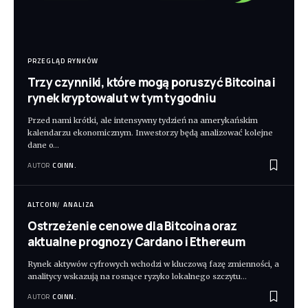
PRZEGLĄD RYNKÓW
Trzy czynniki, które mogą poruszyć Bitcoina i
rynek kryptowalut w tym tygodniu
Przed nami krótki, ale intensywny tydzień na amerykańskim
kalendarzu ekonomicznym. Inwestorzy będą analizować kolejne
dane o
…
AUTOR
COINN.
ALTCOIN
ANALIZA
Ostrzeżenie cenowe dla Bitcoina oraz
aktualne prognozy Cardano i Ethereum
Rynek aktywów cyfrowych wchodzi w kluczową fazę zmienności, a
analitycy wskazują na rosnące ryzyko lokalnego szczytu
…
AUTOR
COINN.