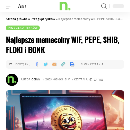
Aa
Strona główna
»
Przegląd rynków
»
Najlepsze memecoiny WIF, PEPE, SHIB, FLOKI i BONK
PRZEGLĄD RYNKÓW
Najlepsze memecoiny WIF, PEPE, SHIB,
FLOKI i BONK
UDOSTĘPNIJ
3 MIN CZYTANIA
AUTOR
COINN.
. 2024-03-03
3 MIN CZYTANIA