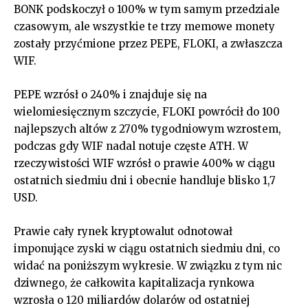
BONK podskoczył o 100% w tym samym przedziale
czasowym, ale wszystkie te trzy memowe monety
zostały przyćmione przez PEPE, FLOKI, a zwłaszcza
WIF.
PEPE wzrósł o 240% i znajduje się na
wielomiesięcznym szczycie, FLOKI powrócił do 100
najlepszych altów z 270% tygodniowym wzrostem,
podczas gdy WIF nadal notuje częste ATH. W
rzeczywistości WIF wzrósł o prawie 400% w ciągu
ostatnich siedmiu dni i obecnie handluje blisko 1,7
USD.
Prawie cały rynek kryptowalut odnotował
imponujące zyski w ciągu ostatnich siedmiu dni, co
widać na poniższym wykresie. W związku z tym nic
dziwnego, że całkowita kapitalizacja rynkowa
wzrosła o 120 miliardów dolarów od ostatniej