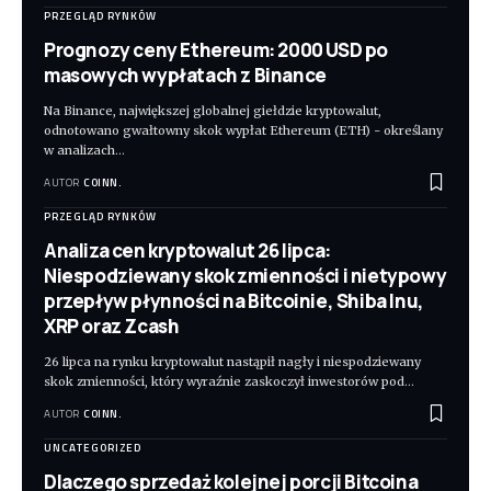
PRZEGLĄD RYNKÓW
Prognozy ceny Ethereum: 2000 USD po
masowych wypłatach z Binance
Na Binance, największej globalnej giełdzie kryptowalut,
odnotowano gwałtowny skok wypłat Ethereum (ETH) - określany
w analizach
…
AUTOR
COINN.
PRZEGLĄD RYNKÓW
Analiza cen kryptowalut 26 lipca:
Niespodziewany skok zmienności i nietypowy
przepływ płynności na Bitcoinie, Shiba Inu,
XRP oraz Zcash
26 lipca na rynku kryptowalut nastąpił nagły i niespodziewany
skok zmienności, który wyraźnie zaskoczył inwestorów pod
…
AUTOR
COINN.
UNCATEGORIZED
Dlaczego sprzedaż kolejnej porcji Bitcoina