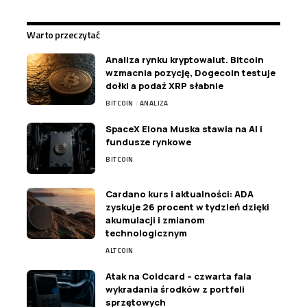
Warto przeczytać
Analiza rynku kryptowalut. Bitcoin
wzmacnia pozycję, Dogecoin testuje
dołki a podaż XRP słabnie
BITCOIN
ANALIZA
SpaceX Elona Muska stawia na AI i
fundusze rynkowe
BITCOIN
Cardano kurs i aktualności: ADA
zyskuje 26 procent w tydzień dzięki
akumulacji i zmianom
technologicznym
ALTCOIN
Atak na Coldcard – czwarta fala
wykradania środków z portfeli
sprzętowych