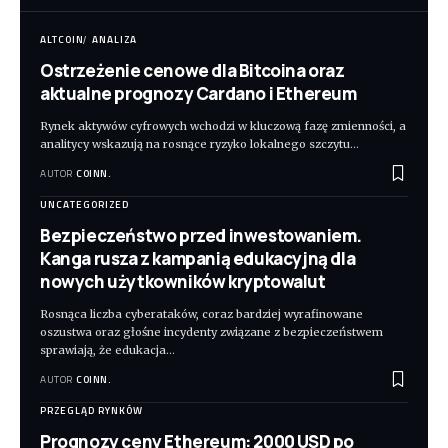
ALTCOIN
ANALIZA
Ostrzeżenie cenowe dla Bitcoina oraz
aktualne prognozy Cardano i Ethereum
Rynek aktywów cyfrowych wchodzi w kluczową fazę zmienności, a
analitycy wskazują na rosnące ryzyko lokalnego szczytu
…
AUTOR
COINN.
UNCATEGORIZED
Bezpieczeństwo przed inwestowaniem.
Kanga rusza z kampanią edukacyjną dla
nowych użytkowników kryptowalut
Rosnąca liczba cyberataków, coraz bardziej wyrafinowane
oszustwa oraz głośne incydenty związane z bezpieczeństwem
sprawiają, że edukacja
…
AUTOR
COINN.
PRZEGLĄD RYNKÓW
Prognozy ceny Ethereum: 2000 USD po