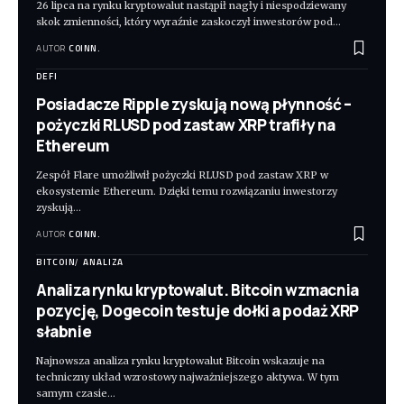
26 lipca na rynku kryptowalut nastąpił nagły i niespodziewany
skok zmienności, który wyraźnie zaskoczył inwestorów pod
…
AUTOR
COINN.
DEFI
Posiadacze Ripple zyskują nową płynność –
pożyczki RLUSD pod zastaw XRP trafiły na
Ethereum
Zespół Flare umożliwił pożyczki RLUSD pod zastaw XRP w
ekosystemie Ethereum. Dzięki temu rozwiązaniu inwestorzy
zyskują
…
AUTOR
COINN.
BITCOIN
ANALIZA
Analiza rynku kryptowalut. Bitcoin wzmacnia
pozycję, Dogecoin testuje dołki a podaż XRP
słabnie
Najnowsza analiza rynku kryptowalut Bitcoin wskazuje na
techniczny układ wzrostowy najważniejszego aktywa. W tym
samym czasie
…