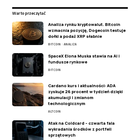
Warto przeczytać
Analiza rynku kryptowalut. Bitcoin
wzmacnia pozycję, Dogecoin testuje
dołki a podaż XRP słabnie
BITCOIN
ANALIZA
SpaceX Elona Muska stawia na AI i
fundusze rynkowe
BITCOIN
Cardano kurs i aktualności: ADA
zyskuje 26 procent w tydzień dzięki
akumulacji i zmianom
technologicznym
ALTCOIN
Atak na Coldcard – czwarta fala
wykradania środków z portfeli
sprzętowych