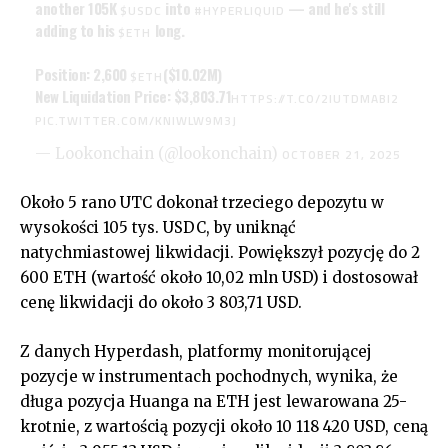
another 105K
into
— and he's still
$USDC
#HYPERLIQUID
adding to his
long.
$ETH
Position: 2,600
($10.02M)
$ETH
New Liquidation Price: $3,803.71
HTTPS://T.CO/2IUTDMABI2
PIC.TWITTER.COM/KNIWLW9M3J
— Lookonchain (@lookonchain)
OCTOBER 21, 2025
Około 5 rano UTC dokonał trzeciego depozytu w
wysokości 105 tys. USDC, by uniknąć
natychmiastowej likwidacji. Powiększył pozycję do 2
600 ETH (wartość około 10,02 mln USD) i dostosował
cenę likwidacji do około 3 803,71 USD.
Z danych Hyperdash, platformy monitorującej
pozycje w instrumentach pochodnych, wynika, że
długa pozycja Huanga na ETH jest lewarowana 25-
krotnie, z wartością pozycji około 10 118 420 USD, ceną