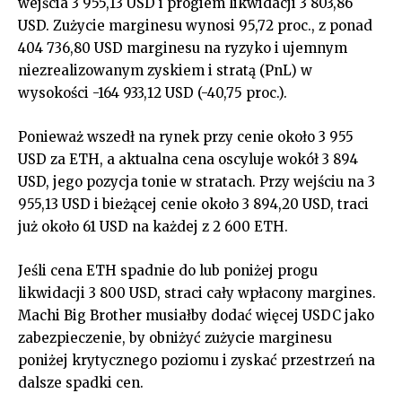
wejścia 3 955,13 USD i progiem likwidacji 3 803,86
USD. Zużycie marginesu wynosi 95,72 proc., z ponad
404 736,80 USD marginesu na ryzyko i ujemnym
niezrealizowanym zyskiem i stratą (PnL) w
wysokości -164 933,12 USD (-40,75 proc.).
Ponieważ wszedł na rynek przy cenie około 3 955
USD za ETH, a aktualna cena oscyluje wokół 3 894
USD, jego pozycja tonie w stratach. Przy wejściu na 3
955,13 USD i bieżącej cenie około 3 894,20 USD, traci
już około 61 USD na każdej z 2 600 ETH.
Jeśli cena ETH spadnie do lub poniżej progu
likwidacji 3 800 USD, straci cały wpłacony margines.
Machi Big Brother musiałby dodać więcej USDC jako
zabezpieczenie, by obniżyć zużycie marginesu
poniżej krytycznego poziomu i zyskać przestrzeń na
dalsze spadki cen.