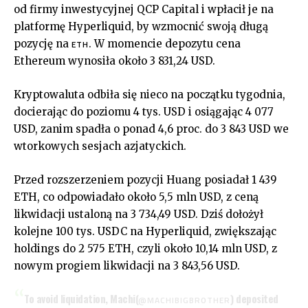
od firmy inwestycyjnej QCP Capital i wpłacił je na
platformę Hyperliquid, by wzmocnić swoją długą
pozycję na
. W momencie depozytu cena
ETH
Ethereum wynosiła około 3 831,24 USD.
Kryptowaluta odbiła się nieco na początku tygodnia,
docierając do poziomu 4 tys. USD i osiągając 4 077
USD, zanim spadła o ponad 4,6 proc. do 3 843 USD we
wtorkowych sesjach azjatyckich.
Przed rozszerzeniem pozycji Huang posiadał 1 439
ETH, co odpowiadało około 5,5 mln USD, z ceną
likwidacji ustaloną na 3 734,49 USD. Dziś dołożył
kolejne 100 tys. USDC na Hyperliquid, zwiększając
holdings do 2 575 ETH, czyli około 10,14 mln USD, z
nowym progiem likwidacji na 3 843,56 USD.
To avoid liquidation, Machi(
) deposited
@MACHIBIGBROTHER