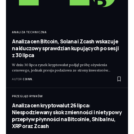
ANALIZA TECHNICZNA
Analiza cen Bitcoin, Solana i Zcash wskazuje
na kluczowy sprawdzian kupujących po sesji
z 30 lipca
W dniu 30 lipca rynek kryptowalut podjął próbę ożywienia
cenowego, jednak presja podażowa ze strony inwestorów
…
AUTOR
COINN.
PRZEGLĄD RYNKÓW
Analiza cen kryptowalut 26 lipca:
Niespodziewany skok zmienności i nietypowy
przepływ płynności na Bitcoinie, Shiba Inu,
XRP oraz Zcash