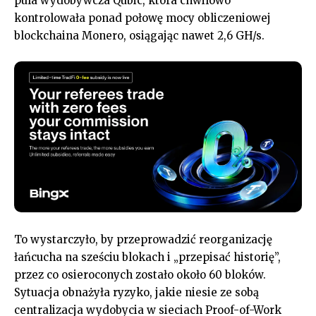
pula wydobywcza Qubic, która chwilowo
kontrolowała ponad połowę mocy obliczeniowej
blockchaina Monero, osiągając nawet 2,6 GH/s.
To wystarczyło, by przeprowadzić reorganizację
łańcucha na sześciu blokach i „przepisać historię”,
przez co osieroconych zostało około 60 bloków.
Sytuacja obnażyła ryzyko, jakie niesie ze sobą
centralizacja wydobycia w sieciach Proof-of-Work