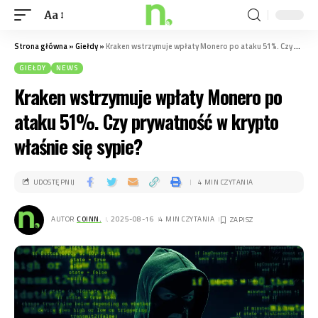
Aa
Strona główna
»
Giełdy
»
Kraken wstrzymuje wpłaty Monero po ataku 51%. Czy prywatność w krypto właśnie się sypie?
GIEŁDY
NEWS
Kraken wstrzymuje wpłaty Monero po
ataku 51%. Czy prywatność w krypto
właśnie się sypie?
UDOSTĘPNIJ
4 MIN CZYTANIA
AUTOR
COINN.
. 2025-08-16
4 MIN CZYTANIA