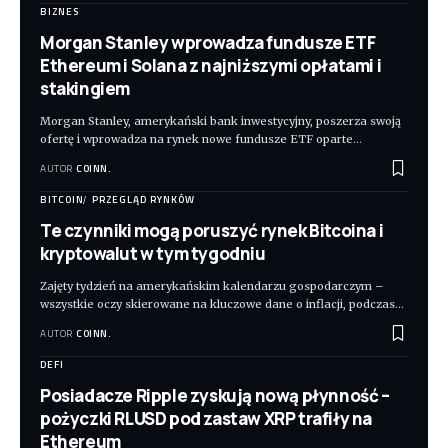
BIZNES
Morgan Stanley wprowadza fundusze ETF
Ethereum i Solana z najniższymi opłatami i
stakingiem
Morgan Stanley, amerykański bank inwestycyjny, poszerza swoją
ofertę i wprowadza na rynek nowe fundusze ETF oparte
…
AUTOR
COINN.
BITCOIN
PRZEGLĄD RYNKÓW
Te czynniki mogą poruszyć rynek Bitcoina i
kryptowalut w tym tygodniu
Zajęty tydzień na amerykańskim kalendarzu gospodarczym –
wszystkie oczy skierowane na kluczowe dane o inflacji, podczas
…
AUTOR
COINN.
DEFI
Posiadacze Ripple zyskują nową płynność –
pożyczki RLUSD pod zastaw XRP trafiły na
Ethereum