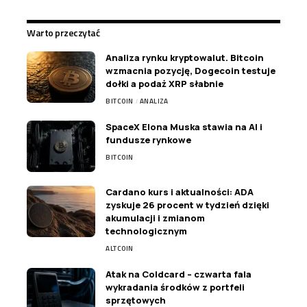
Warto przeczytać
Analiza rynku kryptowalut. Bitcoin
wzmacnia pozycję, Dogecoin testuje
dołki a podaż XRP słabnie
BITCOIN
ANALIZA
SpaceX Elona Muska stawia na AI i
fundusze rynkowe
BITCOIN
Cardano kurs i aktualności: ADA
zyskuje 26 procent w tydzień dzięki
akumulacji i zmianom
technologicznym
ALTCOIN
Atak na Coldcard – czwarta fala
wykradania środków z portfeli
sprzętowych