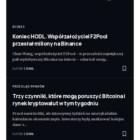
BIZNES
Koniec HODL. Współzałożyciel F2Pool
przesłał miliony na Binance
Chun Wang, współzałożyciel F2Pool - w przeszłości największej
puli wydobywczej Bitcoina na świecie - odwrócił swoją
…
AUTOR
COINN.
PRZEGLĄD RYNKÓW
Trzy czynniki, które mogą poruszyć Bitcoina i
rynek kryptowalut w tym tygodniu
Przed nami krótki, ale intensywny tydzień na amerykańskim
kalendarzu ekonomicznym. Inwestorzy będą analizować kolejne
dane o
…
AUTOR
COINN.