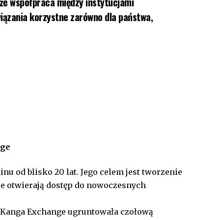
 że współpraca między instytucjami
wiązania korzystne zarówno dla państwa,
nge
inu od blisko 20 lat. Jego celem jest tworzenie
re otwierają dostęp do nowoczesnych
u, Kanga Exchange ugruntowała czołową