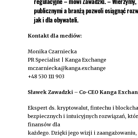
regulacyjne – mówi Zawadzki. – Wierzymy,
publicznymi a branżą pozwoli osiągnąć roz
jak i dla obywateli.
Kontakt dla mediów:
Monika Czarniecka
PR Specialist | Kanga Exchange
mczarniecka@kanga.exchange
+48 530 111 903
Sławek Zawadzki – Co-CEO Kanga Excha
Ekspert ds. kryptowalut, fintechu i blockcha
bezpiecznych i intuicyjnych rozwiązań, któ
finansów dla
każdego. Dzięki jego wizji i zaangażowani