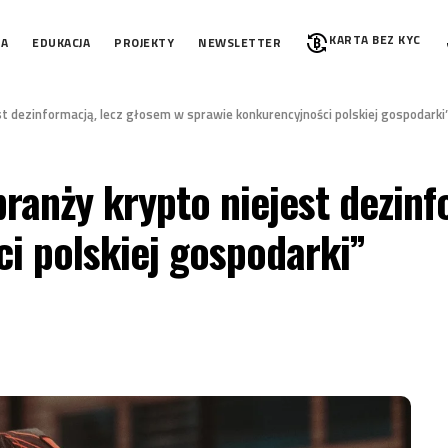
KARTA BEZ KYC
IA
EDUKACJA
PROJEKTY
NEWSLETTER
st dezinformacją, lecz głosem w sprawie konkurencyjności polskiej gospodarki
ranży krypto niejest dezinf
i polskiej gospodarki”