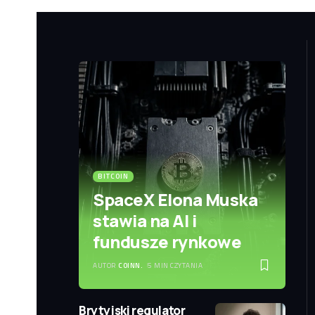
BITCOIN
SpaceX Elona Muska
stawia na AI i
fundusze rynkowe
AUTOR
COINN.
5 MIN CZYTANIA
Brytyjski regulator