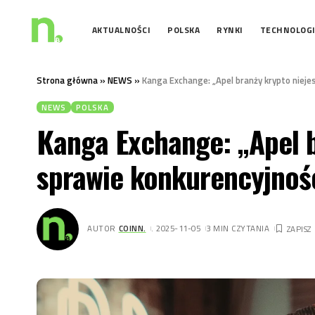
AKTUALNOŚCI
POLSKA
RYNKI
TECHNOLOG
Strona główna
»
NEWS
»
Kanga Exchange: „Apel branży krypto nieje
NEWS
POLSKA
Kanga Exchange: „Apel b
sprawie konkurencyjnośc
AUTOR
COINN.
. 2025-11-05
3 MIN CZYTANIA