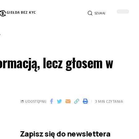
GIEŁDA BEZ KYC
SZUKAJ
”
ormacją, lecz głosem w
UDOSTĘPNIJ
3 MIN CZYTANIA
Zapisz się do newslettera