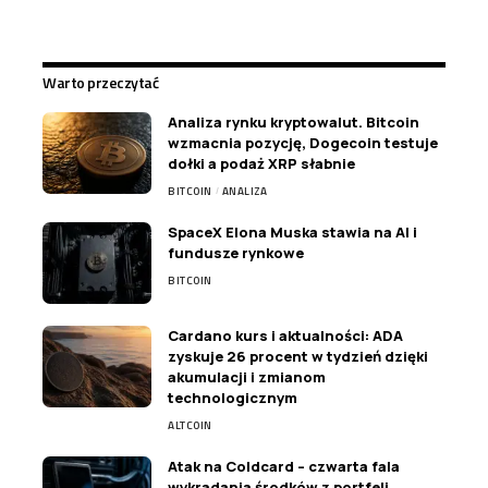
Warto przeczytać
Analiza rynku kryptowalut. Bitcoin
wzmacnia pozycję, Dogecoin testuje
dołki a podaż XRP słabnie
BITCOIN
ANALIZA
SpaceX Elona Muska stawia na AI i
fundusze rynkowe
BITCOIN
Cardano kurs i aktualności: ADA
zyskuje 26 procent w tydzień dzięki
akumulacji i zmianom
technologicznym
ALTCOIN
Atak na Coldcard – czwarta fala
wykradania środków z portfeli