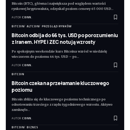
Bitcoin (BTC), główna i największa pod względem wartości
rynkowej kryptowaluta, odzyskał poziom cenowy 65 000 USD
…
AUTOR
COINN.
BITCOIN
ALTCOIN
PRZEGLĄD RYNKÓW
Bitcoin odbija do 66 tys. USD po porozumieniu
z Iranem. HYPE i ZEC notują wzrosty
Po spokojnym weekendzie kurs Bitcoina wzrósł w niedzielę
wieczorem do poziomu 66 tys. USD – po
…
AUTOR
COINN.
BITCOIN
Bitcoin czeka na przełamanie kluczowego
poziomu
Bitcoin zbliża się do kluczowego poziomu technicznego po
odnotowaniu trzeciego z rzędu tygodniowego wzrostu. Aktywo
zamknęło
…
AUTOR
COINN.
BITCOIN
BIZNES