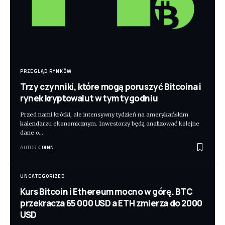
PRZEGLĄD RYNKÓW
Trzy czynniki, które mogą poruszyć Bitcoina i
rynek kryptowalut w tym tygodniu
Przed nami krótki, ale intensywny tydzień na amerykańskim
kalendarzu ekonomicznym. Inwestorzy będą analizować kolejne
dane o
…
AUTOR
COINN.
UNCATEGORIZED
Kurs Bitcoin i Ethereum mocno w górę. BTC
przekracza 65 000 USD a ETH zmierza do 2000
USD