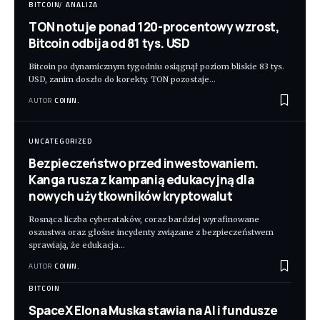
BITCOIN
ANALIZA
TON notuje ponad 120-procentowy wzrost,
Bitcoin odbija od 81 tys. USD
Bitcoin po dynamicznym tygodniu osiągnął poziom bliskie 83 tys.
USD, zanim doszło do korekty. TON pozostaje
…
AUTOR
COINN.
UNCATEGORIZED
Bezpieczeństwo przed inwestowaniem.
Kanga rusza z kampanią edukacyjną dla
nowych użytkowników kryptowalut
Rosnąca liczba cyberataków, coraz bardziej wyrafinowane
oszustwa oraz głośne incydenty związane z bezpieczeństwem
sprawiają, że edukacja
…
AUTOR
COINN.
BITCOIN
SpaceX Elona Muska stawia na AI i fundusze