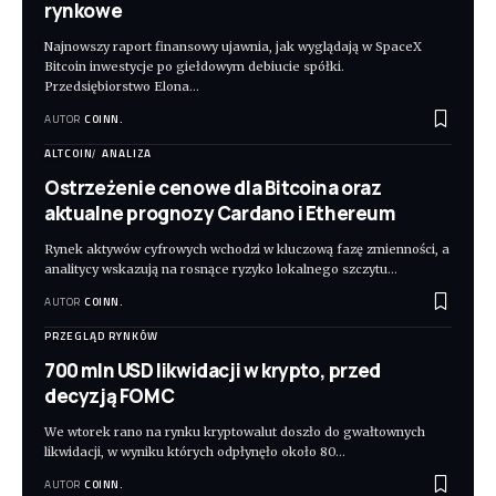
rynkowe
Najnowszy raport finansowy ujawnia, jak wyglądają w SpaceX
Bitcoin inwestycje po giełdowym debiucie spółki.
Przedsiębiorstwo Elona
…
AUTOR
COINN.
ALTCOIN
ANALIZA
Ostrzeżenie cenowe dla Bitcoina oraz
aktualne prognozy Cardano i Ethereum
Rynek aktywów cyfrowych wchodzi w kluczową fazę zmienności, a
analitycy wskazują na rosnące ryzyko lokalnego szczytu
…
AUTOR
COINN.
PRZEGLĄD RYNKÓW
700 mln USD likwidacji w krypto, przed
decyzją FOMC
We wtorek rano na rynku kryptowalut doszło do gwałtownych
likwidacji, w wyniku których odpłynęło około 80
…
AUTOR
COINN.