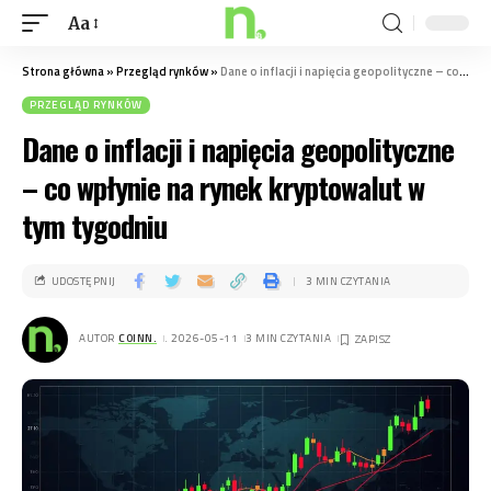
Aa
Strona główna
»
Przegląd rynków
»
Dane o inflacji i napięcia geopolityczne – co wpłynie na rynek kryptowalut w tym tygodniu
PRZEGLĄD RYNKÓW
Dane o inflacji i napięcia geopolityczne
– co wpłynie na rynek kryptowalut w
tym tygodniu
UDOSTĘPNIJ
3 MIN CZYTANIA
AUTOR
COINN.
. 2026-05-11
3 MIN CZYTANIA