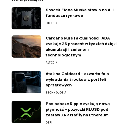
SpaceX Elona Muska stawia na AI i
fundusze rynkowe
BITCOIN
Cardano kurs i aktualności: ADA
zyskuje 26 procent w tydzień dzięki
akumulacji i zmianom
technologicznym
ALTCOIN
Atak na Coldcard – czwarta fala
wykradania środków z portfeli
sprzętowych
TECHNOLOGIA
Posiadacze Ripple zyskują nową
płynność – pożyczki RLUSD pod
zastaw XRP trafiły na Ethereum
DEFI