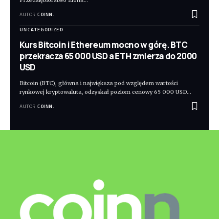
Przedsiębiorstwo Elona
…
AUTOR
COINN.
UNCATEGORIZED
Kurs Bitcoin i Ethereum mocno w górę. BTC
przekracza 65 000 USD a ETH zmierza do 2000
USD
Bitcoin (BTC), główna i największa pod względem wartości
rynkowej kryptowaluta, odzyskał poziom cenowy 65 000 USD
…
AUTOR
COINN.