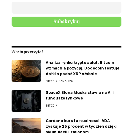
Warto przeczytać
Analiza rynku kryptowalut. Bitcoin
wzmacnia pozycję, Dogecoin testuje
dołki a podaż XRP słabnie
BITCOIN
ANALIZA
SpaceX Elona Muska stawia na AI i
fundusze rynkowe
BITCOIN
Cardano kurs i aktualności: ADA
zyskuje 26 procent w tydzień dzięki
akumulacji i zmianom