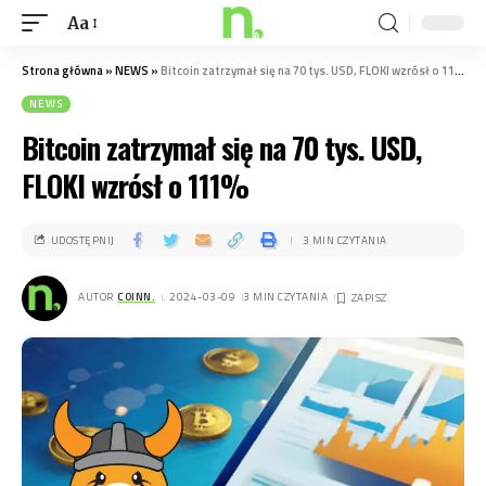
Aa
Strona główna
»
NEWS
»
Bitcoin zatrzymał się na 70 tys. USD, FLOKI wzrósł o 111%
NEWS
Bitcoin zatrzymał się na 70 tys. USD,
FLOKI wzrósł o 111%
UDOSTĘPNIJ
3 MIN CZYTANIA
AUTOR
COINN.
. 2024-03-09
3 MIN CZYTANIA