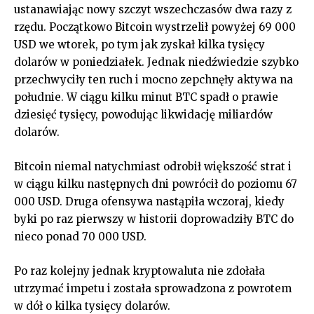
ustanawiając nowy szczyt wszechczasów dwa razy z
rzędu. Początkowo Bitcoin wystrzelił powyżej 69 000
USD we wtorek, po tym jak zyskał kilka tysięcy
dolarów w poniedziałek. Jednak niedźwiedzie szybko
przechwyciły ten ruch i mocno zepchnęły aktywa na
południe. W ciągu kilku minut BTC spadł o prawie
dziesięć tysięcy, powodując likwidację miliardów
dolarów.
Bitcoin niemal natychmiast odrobił większość strat i
w ciągu kilku następnych dni powrócił do poziomu 67
000 USD. Druga ofensywa nastąpiła wczoraj, kiedy
byki po raz pierwszy w historii doprowadziły BTC do
nieco ponad 70 000 USD.
Po raz kolejny jednak kryptowaluta nie zdołała
utrzymać impetu i została sprowadzona z powrotem
w dół o kilka tysięcy dolarów.