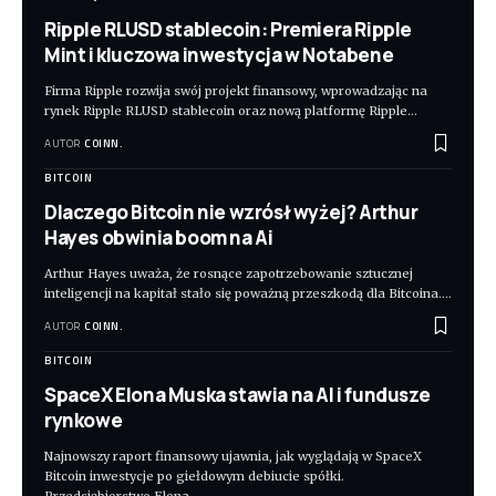
Ripple RLUSD stablecoin: Premiera Ripple
Mint i kluczowa inwestycja w Notabene
Firma Ripple rozwija swój projekt finansowy, wprowadzając na
rynek Ripple RLUSD stablecoin oraz nową platformę Ripple
…
AUTOR
COINN.
BITCOIN
Dlaczego Bitcoin nie wzrósł wyżej? Arthur
Hayes obwinia boom na Ai
Arthur Hayes uważa, że rosnące zapotrzebowanie sztucznej
inteligencji na kapitał stało się poważną przeszkodą dla Bitcoina.
…
AUTOR
COINN.
BITCOIN
SpaceX Elona Muska stawia na AI i fundusze
rynkowe
Najnowszy raport finansowy ujawnia, jak wyglądają w SpaceX
Bitcoin inwestycje po giełdowym debiucie spółki.