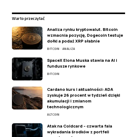
Warto przeczytać
Analiza rynku kryptowalut. Bitcoin
wzmacnia pozycję, Dogecoin testuje
dołki a podaż XRP słabnie
BITCOIN
ANALIZA
SpaceX Elona Muska stawia na AI i
fundusze rynkowe
BITCOIN
Cardano kurs i aktualności: ADA
zyskuje 26 procent w tydzień dzięki
akumulacji i zmianom
technologicznym
ALTCOIN
Atak na Coldcard – czwarta fala
wykradania środków z portfeli