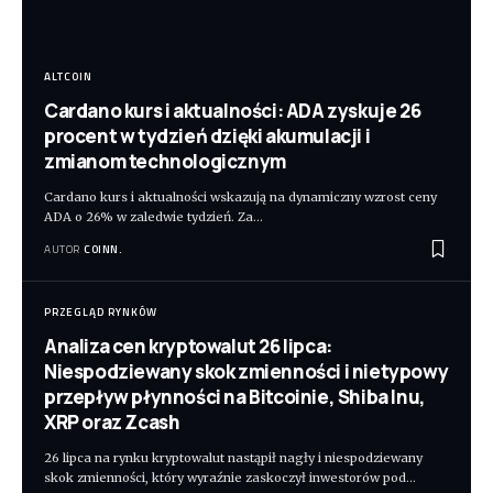
ALTCOIN
Cardano kurs i aktualności: ADA zyskuje 26
procent w tydzień dzięki akumulacji i
zmianom technologicznym
Cardano kurs i aktualności wskazują na dynamiczny wzrost ceny
ADA o 26% w zaledwie tydzień. Za
…
AUTOR
COINN.
PRZEGLĄD RYNKÓW
Analiza cen kryptowalut 26 lipca:
Niespodziewany skok zmienności i nietypowy
przepływ płynności na Bitcoinie, Shiba Inu,
XRP oraz Zcash
26 lipca na rynku kryptowalut nastąpił nagły i niespodziewany
skok zmienności, który wyraźnie zaskoczył inwestorów pod
…