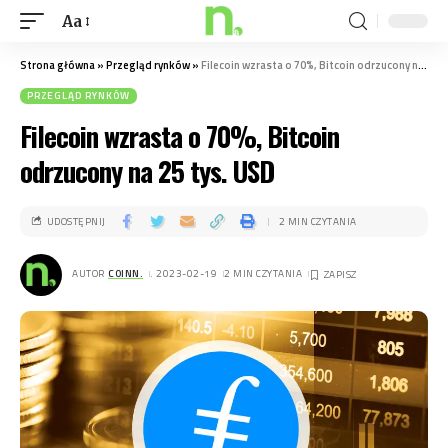
Aa
Strona główna
»
Przegląd rynków
»
Filecoin wzrasta o 70%, Bitcoin odrzucony na 25 tys. USD
PRZEGLĄD RYNKÓW
Filecoin wzrasta o 70%, Bitcoin
odrzucony na 25 tys. USD
UDOSTĘPNIJ
2 MIN CZYTANIA
AUTOR
COINN.
. 2023-02-19
2 MIN CZYTANIA