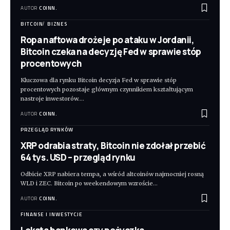
AUTOR
COINN.
BITCOIN
BIZNES
Ropa naftowa drożeje po ataku w Jordanii,
Bitcoin czeka na decyzję Fed w sprawie stóp
procentowych
Kluczowa dla rynku Bitcoin decyzja Fed w sprawie stóp
procentowych pozostaje głównym czynnikiem kształtującym
nastroje inwestorów.
…
AUTOR
COINN.
PRZEGLĄD RYNKÓW
XRP odrabia straty, Bitcoin nie zdołał przebić
64 tys. USD – przegląd rynku
Odbicie XRP nabiera tempa, a wśród altcoinów najmocniej rosną
WLD i ZEC. Bitcoin po weekendowym wzroście
…
AUTOR
COINN.
FINANSE I INWESTYCJE