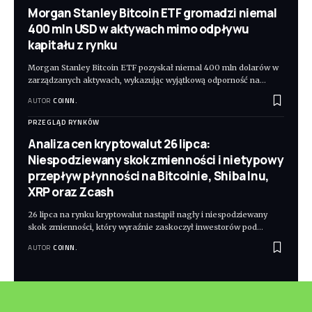
Morgan Stanley Bitcoin ETF gromadzi niemal
400 mln USD w aktywach mimo odpływu
kapitału z rynku
Morgan Stanley Bitcoin ETF pozyskał niemal 400 mln dolarów w
zarządzanych aktywach, wykazując wyjątkową odporność na
…
AUTOR
COINN.
PRZEGLĄD RYNKÓW
Analiza cen kryptowalut 26 lipca:
Niespodziewany skok zmienności i nietypowy
przepływ płynności na Bitcoinie, Shiba Inu,
XRP oraz Zcash
26 lipca na rynku kryptowalut nastąpił nagły i niespodziewany
skok zmienności, który wyraźnie zaskoczył inwestorów pod
…
AUTOR
COINN.