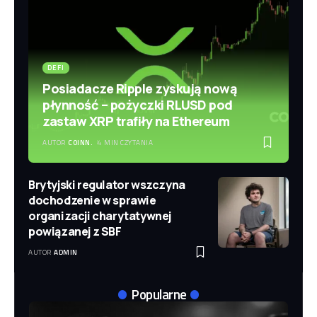
DEFI
Posiadacze Ripple zyskują nową
płynność – pożyczki RLUSD pod
zastaw XRP trafiły na Ethereum
AUTOR
COINN.
4 MIN CZYTANIA
Brytyjski regulator wszczyna
dochodzenie w sprawie
organizacji charytatywnej
powiązanej z SBF
AUTOR
ADMIN
Popularne