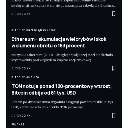
Arthur Hayes uważa, że rosnące zapotrzebowanie sztucznej
inteligencji na kapitał stało się poważną przeszkodą dla Bitcoina.
…
AUTOR
COINN.
ALTCOIN
PRZEGLĄD RYNKÓW
Ethereum – akumulacja wielorybów i skok
wolumenu obrotu o 163 procent
Na rynku Ethereum (ETH) - drugiej największej sieci blockchain i
kryptowaluty pod względem kapitalizacji rynkowej -
…
AUTOR
COINN.
BITCOIN
ANALIZA
TON notuje ponad 120-procentowy wzrost,
Bitcoin odbija od 81 tys. USD
Bitcoin po dynamicznym tygodniu osiągnął poziom bliskie 83 tys.
USD, zanim doszło do korekty. TON pozostaje
…
AUTOR
COINN.
FINANSE