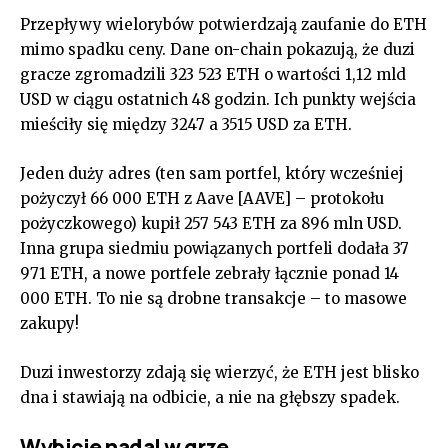
Przepływy wielorybów potwierdzają zaufanie do ETH
mimo spadku ceny. Dane on-chain pokazują, że duzi
gracze zgromadzili 323 523 ETH o wartości 1,12 mld
USD w ciągu ostatnich 48 godzin. Ich punkty wejścia
mieściły się między 3247 a 3515 USD za ETH.
Jeden duży adres (ten sam portfel, który wcześniej
pożyczył 66 000 ETH z Aave [AAVE] – protokołu
pożyczkowego) kupił 257 543 ETH za 896 mln USD.
Inna grupa siedmiu powiązanych portfeli dodała 37
971 ETH, a nowe portfele zebrały łącznie ponad 14
000 ETH. To nie są drobne transakcje – to masowe
zakupy!
Duzi inwestorzy zdają się wierzyć, że ETH jest blisko
dna i stawiają na odbicie, a nie na głębszy spadek.
Wybicie nadal w grze