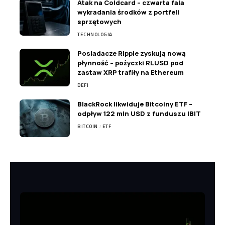
Atak na Coldcard – czwarta fala
wykradania środków z portfeli
sprzętowych
TECHNOLOGIA
Posiadacze Ripple zyskują nową
płynność – pożyczki RLUSD pod
zastaw XRP trafiły na Ethereum
DEFI
BlackRock likwiduje Bitcoiny ETF –
odpływ 122 mln USD z funduszu IBIT
BITCOIN
ETF