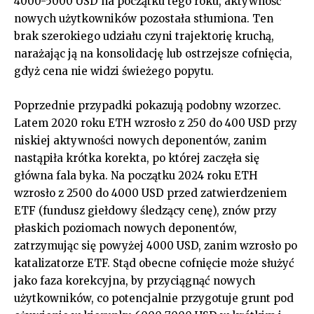
4000-5000 USD na początku tego roku, aktywność
nowych użytkowników pozostała stłumiona. Ten
brak szerokiego udziału czyni trajektorię kruchą,
narażając ją na konsolidację lub ostrzejsze cofnięcia,
gdyż cena nie widzi świeżego popytu.
Poprzednie przypadki pokazują podobny wzorzec.
Latem 2020 roku ETH wzrosło z 250 do 400 USD przy
niskiej aktywności nowych deponentów, zanim
nastąpiła krótka korekta, po której zaczęła się
główna fala byka. Na początku 2024 roku ETH
wzrosło z 2500 do 4000 USD przed zatwierdzeniem
ETF (fundusz giełdowy śledzący cenę), znów przy
płaskich poziomach nowych deponentów,
zatrzymując się powyżej 4000 USD, zanim wzrosło po
katalizatorze ETF. Stąd obecne cofnięcie może służyć
jako faza korekcyjna, by przyciągnąć nowych
użytkowników, co potencjalnie przygotuje grunt pod