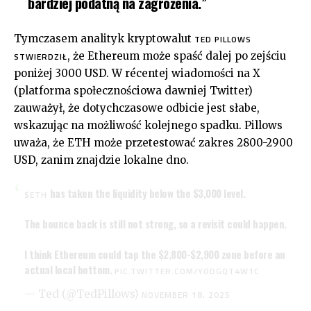
bardziej podatną na zagrożenia.”
Tymczasem analityk kryptowalut
TED PILLOWS
, że Ethereum może spaść dalej po zejściu
STWIERDZIŁ
poniżej 3000 USD. W récentej wiadomości na X
(platforma społecznościowa dawniej Twitter)
zauważył, że dotychczasowe odbicie jest słabe,
wskazując na możliwość kolejnego spadku. Pillows
uważa, że ETH może przetestować zakres 2800-2900
USD, zanim znajdzie lokalne dno.
has taken the liquidity below the $3,000 level.
$ETH
The bounce back is still not strong, so a revisit could happen.
I think Ethereum could tap the $2,800-$2,900 zone before an
actual local bottom.
PIC.TWITTER.COM/YODGQT4W1C
— Ted (@TedPillows)
NOVEMBER 18, 2025