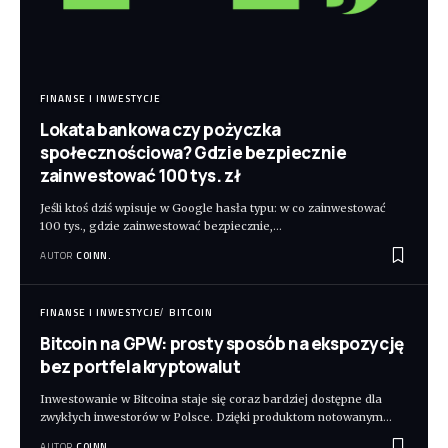
FINANSE I INWESTYCJE
Lokata bankowa czy pożyczka
społecznościowa? Gdzie bezpiecznie
zainwestować 100 tys. zł
Jeśli ktoś dziś wpisuje w Google hasła typu: w co zainwestować
100 tys., gdzie zainwestować bezpiecznie,
…
AUTOR
COINN.
FINANSE I INWESTYCJE
BITCOIN
Bitcoin na GPW: prosty sposób na ekspozycję
bez portfela kryptowalut
Inwestowanie w Bitcoina staje się coraz bardziej dostępne dla
zwykłych inwestorów w Polsce. Dzięki produktom notowanym
…
AUTOR
COINN.