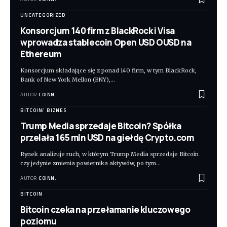
UNCATEGORIZED
Konsorcjum 140 firm z BlackRock i Visa
wprowadza stablecoin Open USD OUSD na
Ethereum
Konsorcjum składające się z ponad 140 firm, w tym BlackRock,
Bank of New York Mellon (BNY),
…
AUTOR
COINN.
BITCOIN
BIZNES
Trump Media sprzedaje Bitcoin? Spółka
przelała 165 mln USD na giełdę Crypto.com
Rynek analizuje ruch, w którym Trump Media sprzedaje Bitcoin
czy jedynie zmienia powiernika aktywów, po tym
…
AUTOR
COINN.
BITCOIN
Bitcoin czeka na przełamanie kluczowego
poziomu