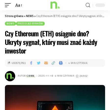
Aa
Strona główna
»
NEWS
»
Czy Ethereum (ETH) osiągnie dno? Ukryty sygnał, który musi znać każdy inwestor
NEWS
PRZEGLĄD RYNKÓW
Czy Ethereum (ETH) osiągnie dno?
Ukryty sygnał, który musi znać każdy
inwestor
UDOSTĘPNIJ
4 MIN CZYTANIA
AUTOR
COINN.
. 2025-11-18
4 MIN CZYTANIA