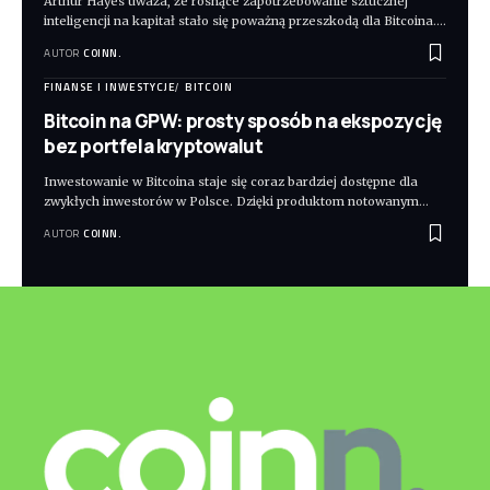
Arthur Hayes uważa, że rosnące zapotrzebowanie sztucznej
inteligencji na kapitał stało się poważną przeszkodą dla Bitcoina.
…
AUTOR
COINN.
FINANSE I INWESTYCJE
BITCOIN
Bitcoin na GPW: prosty sposób na ekspozycję
bez portfela kryptowalut
Inwestowanie w Bitcoina staje się coraz bardziej dostępne dla
zwykłych inwestorów w Polsce. Dzięki produktom notowanym
…
AUTOR
COINN.