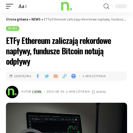
Aa
Strona główna
»
NEWS
»
ETFy Ethereum zaliczają rekordowe napływy, fundusze Bitcoin notują odpływy
NEWS
ETFy Ethereum zaliczają rekordowe
napływy, fundusze Bitcoin notują
odpływy
UDOSTĘPNIJ
4 MIN CZYTANIA
AUTOR
COINN.
. 2025-08-30
4 MIN CZYTANIA