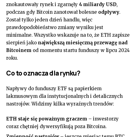
znokautowały rynek i zgarnęły
4 miliardy USD
,
podczas gdy Bitcoin zanotował bolesne
odpływy
.
Został tylko jeden dzień handlu, więc
prawdopodobieństwo zmiany wyniku jest
minimalne. Wszystko wskazuje na to, że ETH zapisze
sierpień jako
największą miesięczną przewagę nad
Bitcoinem
od momentu startu funduszy w lipcu 2024
roku.
Co to oznacza dla rynku?
Napływy do funduszy ETF są papierkiem
lakmusowym dla instytucjonalnych i detalicznych
nastrojów. Widzimy kilka wyraźnych trendów:
ETH staje się poważnym graczem
– inwestorzy
coraz chętniej dywersyfikują poza Bitcoina.
Zmienność nastrojów
– jeszcze miesiąc temu BTC