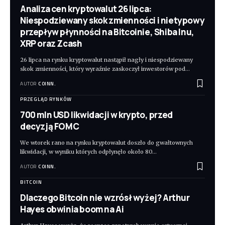
Analiza cen kryptowalut 26 lipca:
Niespodziewany skok zmienności i nietypowy
przepływ płynności na Bitcoinie, Shiba Inu,
XRP oraz Zcash
26 lipca na rynku kryptowalut nastąpił nagły i niespodziewany
skok zmienności, który wyraźnie zaskoczył inwestorów pod
…
AUTOR
COINN.
PRZEGLĄD RYNKÓW
700 mln USD likwidacji w krypto, przed
decyzją FOMC
We wtorek rano na rynku kryptowalut doszło do gwałtownych
likwidacji, w wyniku których odpłynęło około 80
…
AUTOR
COINN.
BITCOIN
Dlaczego Bitcoin nie wzrósł wyżej? Arthur
Hayes obwinia boom na Ai