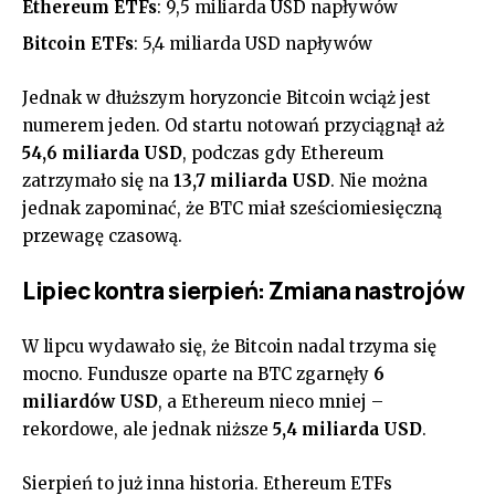
Ethereum ETFs
: 9,5 miliarda USD napływów
Bitcoin ETFs
: 5,4 miliarda USD napływów
Jednak w dłuższym horyzoncie Bitcoin wciąż jest
numerem jeden. Od startu notowań przyciągnął aż
54,6 miliarda USD
, podczas gdy Ethereum
zatrzymało się na
13,7 miliarda USD
. Nie można
jednak zapominać, że BTC miał sześciomiesięczną
przewagę czasową.
Lipiec kontra sierpień: Zmiana nastrojów
W lipcu wydawało się, że Bitcoin nadal trzyma się
mocno. Fundusze oparte na BTC zgarnęły
6
miliardów USD
, a Ethereum nieco mniej –
rekordowe, ale jednak niższe
5,4 miliarda USD
.
Sierpień to już inna historia. Ethereum ETFs