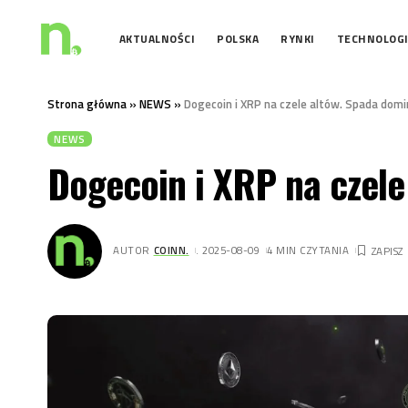
AKTUALNOŚCI
POLSKA
RYNKI
TECHNOLOG
Strona główna
»
NEWS
»
Dogecoin i XRP na czele altów. Spada domi
NEWS
Dogecoin i XRP na czele
AUTOR
COINN.
. 2025-08-09
4 MIN CZYTANIA