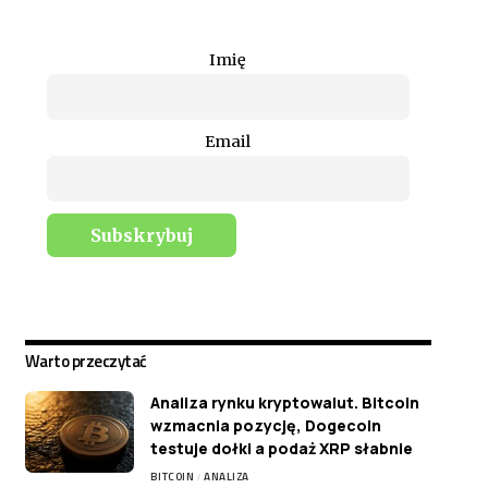
Imię
Email
Warto przeczytać
Analiza rynku kryptowalut. Bitcoin
wzmacnia pozycję, Dogecoin
testuje dołki a podaż XRP słabnie
BITCOIN
ANALIZA