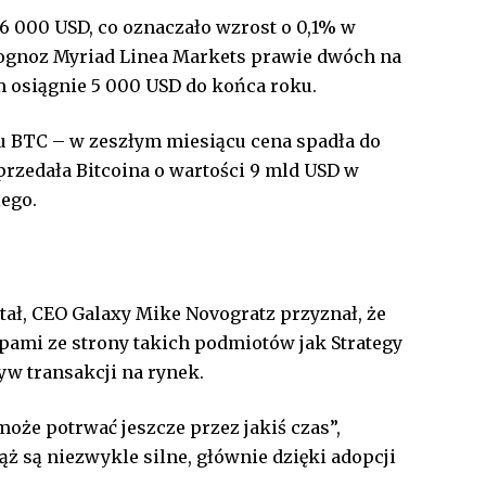
6 000 USD, co oznaczało wzrost o 0,1% w
prognoz Myriad Linea Markets prawie dwóch na
m osiągnie 5 000 USD do końca roku.
u BTC – w zeszłym miesiącu cena spadła do
przedała Bitcoina o wartości 9 mld USD w
iego.
ał, CEO Galaxy Mike Novogratz przyznał, że
upami ze strony takich podmiotów jak Strategy
yw transakcji na rynek.
oże potrwać jeszcze przez jakiś czas”,
 są niezwykle silne, głównie dzięki adopcji