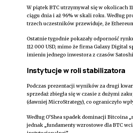
W piątek BTC utrzymywał się w okolicach 11
ciągu dnia i aż 96% w skali roku. Według 
trzech uczestników przewiduje, że Ethereu
Ostatnie tygodnie pokazały odporność rynk
112 000 USD, mimo że firma Galaxy Digital s
imieniu jednego inwestora z czasów Satosh
Instytucje w roli stabilizatora
Podczas prezentacji wyników za drugi kwart
sprzedaż zbiegła się w czasie z dużymi zak
(dawniej MicroStrategy), co ograniczyło wpł
Według O’Shea spadek dominacji Bitcoina „m
jednak „fundamenty wzrostowe dla BTC wciąż
instytucjonalnej”.