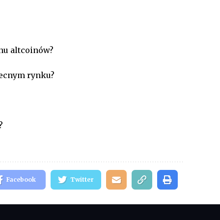
nu altcoinów?
becnym rynku?
?
Facebook
Twitter