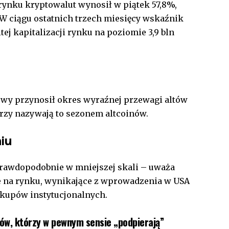
rynku kryptowalut wynosił w piątek 57,8%,
. W ciągu ostatnich trzech miesięcy wskaźnik
ej kapitalizacji rynku na poziomie 3,9 bln
kowy przynosił okres wyraźnej przewagi altów
orzy nazywają to sezonem altcoinów.
iu
prawdopodobnie w mniejszej skali – uważa
e na rynku, wynikające z wprowadzenia w USA
akupów instytucjonalnych.
w, którzy w pewnym sensie „podpierają”