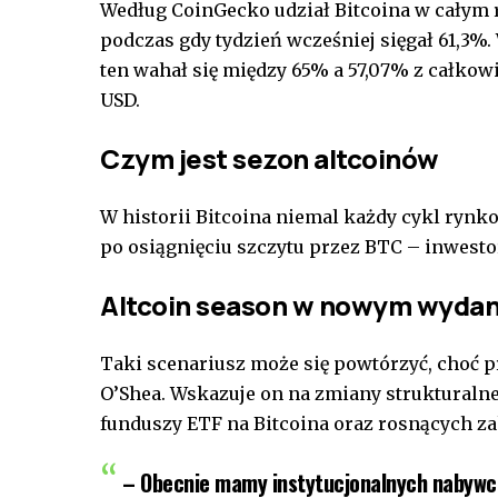
Według CoinGecko udział Bitcoina w całym 
podczas gdy tydzień wcześniej sięgał 61,3%
ten wahał się między 65% a 57,07% z całkowit
USD.
Czym jest sezon altcoinów
W historii Bitcoina niemal każdy cykl ryn
po osiągnięciu szczytu przez BTC – inwest
Altcoin season w nowym wydan
Taki scenariusz może się powtórzyć, choć 
O’Shea. Wskazuje on na zmiany strukturaln
funduszy ETF na Bitcoina oraz rosnących z
– Obecnie mamy instytucjonalnych nabywcó