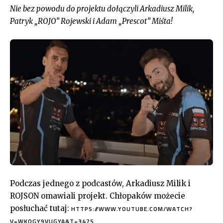
Nie bez powodu do projektu dołączyli Arkadiusz Milik,
Patryk „ROJO” Rojewski i Adam „Prescot” Miśta!
Podczas jednego z podcastów, Arkadiusz Milik i
ROJSON omawiali projekt. Chłopaków możecie
posłuchać tutaj:
HTTPS://WWW.YOUTUBE.COM/WATCH?
V=WKQGY9VUGYA&T=347S