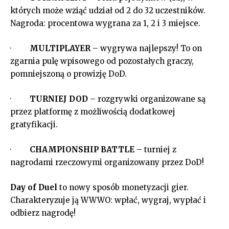
których może wziąć udział od 2 do 32 uczestników.
Nagroda: procentowa wygrana za 1, 2 i 3 miejsce.
·
MULTIPLAYER
– wygrywa najlepszy! To on
zgarnia pulę wpisowego od pozostałych graczy,
pomniejszoną o prowizję DoD.
·
TURNIEJ DOD
– rozgrywki organizowane są
przez platformę z możliwością dodatkowej
gratyfikacji.
·
CHAMPIONSHIP BATTLE
– turniej z
nagrodami rzeczowymi organizowany przez DoD!
Day of Duel
to nowy sposób monetyzacji gier.
Charakteryzuje ją WWWO: wpłać, wygraj, wypłać i
odbierz nagrodę!