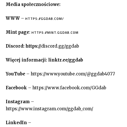
Media społecznościowe:
WWW
–
HTTPS://GGDAB.COM/
Mint page
:
HTTPS://MINT.GGDAB.COM
Discord: https://
discord.gg/ggdab
Więcej informacji: linktr.ee/ggdab
YouTube
– https://www.youtube.com/@ggdab4077
Facebook
– https://www.facebook.com/GGdab
Instagram
–
https://www.instagram.com/ggdab_com/
LinkedIn
–