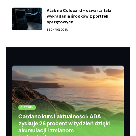
Atak na Coldcard – czwarta fala
wykradania środków z portfeli
sprzętowych
TECHNOLOGIA
ALTCOIN
Cardano kurs i aktualności: ADA
zyskuje 26 procent w tydzień dzięki
akumulacji i zmianom