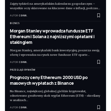
Zajęty tydzień na amerykańskim kalendarzu gospodarczym –
wszystkie oczy skierowane na kluczowe dane o inflacji, podczas
…
AUTOR
COINN.
BIZNES
Morgan Stanley wprowadza fundusze ETF
Ethereum i Solana z najniższymi opłatami i
stakingiem
Morgan Stanley, amerykański bank inwestycyjny, poszerza swoją
ofertę i wprowadza na rynek nowe fundusze ETF oparte
…
AUTOR
COINN.
PRZEGLĄD RYNKÓW
Prognozy ceny Ethereum: 2000 USD po
masowych wypłatach z Binance
Na Binance, największej globalnej giełdzie kryptowalut,
odnotowano gwałtowny skok wypłat Ethereum (ETH) - określany
w analizach
…
AUTOR
COINN.