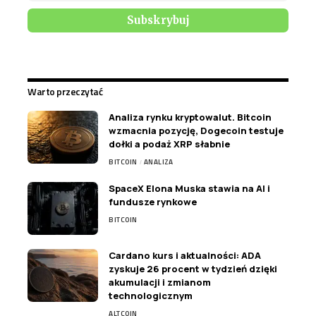
Warto przeczytać
Analiza rynku kryptowalut. Bitcoin
wzmacnia pozycję, Dogecoin testuje
dołki a podaż XRP słabnie
BITCOIN
ANALIZA
SpaceX Elona Muska stawia na AI i
fundusze rynkowe
BITCOIN
Cardano kurs i aktualności: ADA
zyskuje 26 procent w tydzień dzięki
akumulacji i zmianom
technologicznym
ALTCOIN