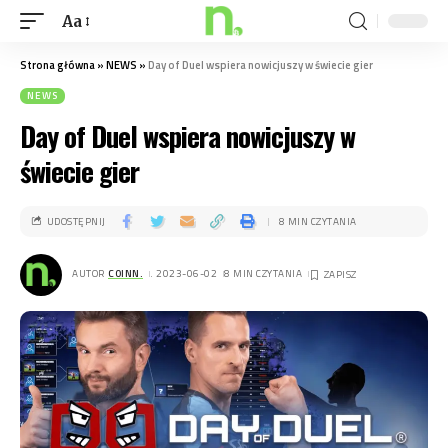
Aa
Strona główna
»
NEWS
»
Day of Duel wspiera nowicjuszy w świecie gier
NEWS
Day of Duel wspiera nowicjuszy w
świecie gier
UDOSTĘPNIJ
8 MIN CZYTANIA
AUTOR
COINN.
. 2023-06-02
8 MIN CZYTANIA