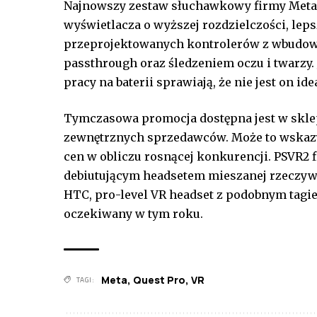
Najnowszy zestaw słuchawkowy firmy Meta m
wyświetlacza o wyższej rozdzielczości, lep
przeprojektowanych kontrolerów z wbudo
passthrough oraz śledzeniem oczu i twarzy.
pracy na baterii sprawiają, że nie jest on id
Tymczasowa promocja dostępna jest w skle
zewnętrznych sprzedawców. Może to wskazy
cen w obliczu rosnącej konkurencji. PSVR2 f
debiutującym headsetem mieszanej rzeczywist
HTC, pro-level VR headset z podobnym tagi
oczekiwany w tym roku.
Meta
,
Quest Pro
,
VR
TAGI: