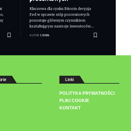
ut
Kluczowa dla rynku Bitcoin decyzja
o,
Fed w sprawie stóp procentowych
ny
pozostaje głównym czynnikiem
kształtującym nastroje inwestorów.
…
AUTOR
COINN.
orie
Linki
POLITYKA PRYWATNOŚCI
PLIKI COOKIE
KONTAKT