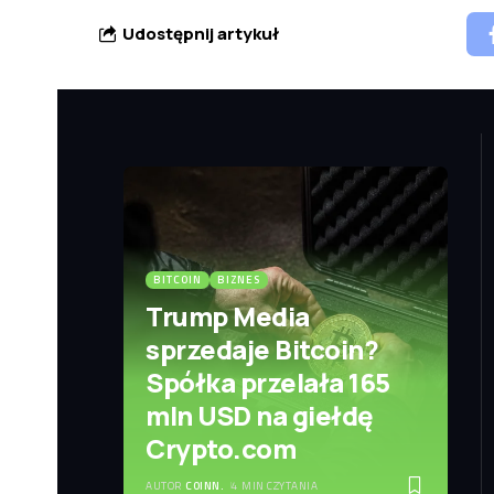
Udostępnij artykuł
BITCOIN
BIZNES
Trump Media
sprzedaje Bitcoin?
Spółka przelała 165
mln USD na giełdę
Crypto.com
AUTOR
COINN.
4 MIN CZYTANIA