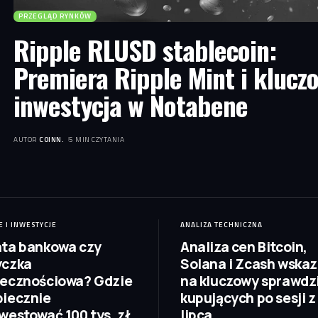
PRZEGLĄD RYNKÓW
Ripple RLUSD stablecoin:
Premiera Ripple Mint i klucz
inwestycja w Notabene
AUTOR
COINN.
5 MIN CZYTANIA
E I INWESTYCJE
ANALIZA TECHNICZNA
ta bankowa czy
Analiza cen Bitcoin,
yczka
Solana i Zcash wskaz
łecznościowa? Gdzie
na kluczowy sprawdz
iecznie
kupujących po sesji z
westować 100 tys. zł
lipca