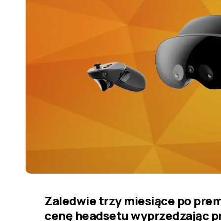
Zaledwie trzy miesiące po prem
cenę headsetu wyprzedzając p