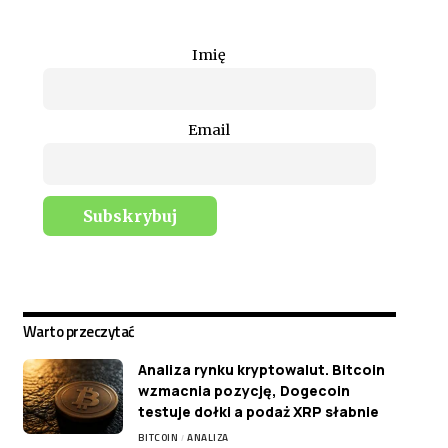
Imię
Email
Warto przeczytać
Analiza rynku kryptowalut. Bitcoin
wzmacnia pozycję, Dogecoin
testuje dołki a podaż XRP słabnie
BITCOIN
ANALIZA