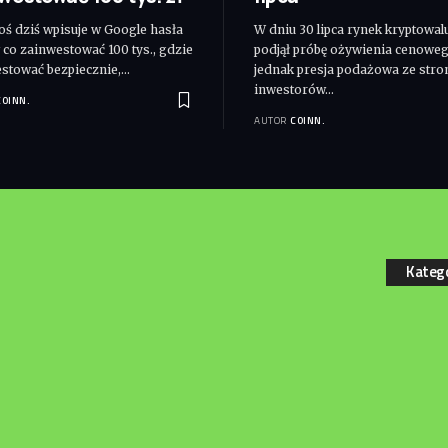
ktoś dziś wpisuje w Google hasła
W dniu 30 lipca rynek kryptowal
w co zainwestować 100 tys., gdzie
podjął próbę ożywienia cenoweg
stować bezpiecznie,
…
jednak presja podażowa ze stro
inwestorów
…
COINN.
AUTOR
COINN.
Kateg