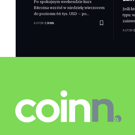
Po spokojnym weekendzie kurs
Bitcoina wzrósł w niedzielę wieczorem
Jeśli 
do poziomu 66 tys. USD – po
…
typu: 
zainwe
AUTOR
COINN.
AUTOR