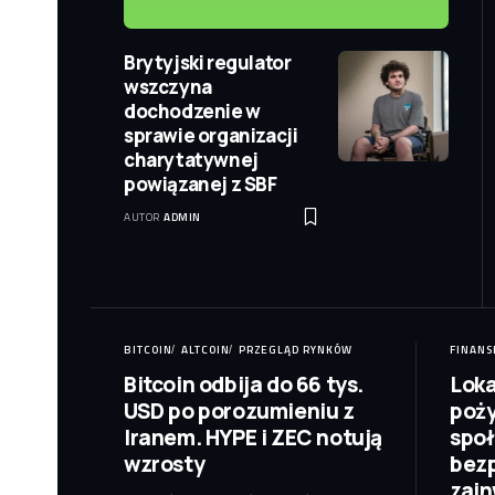
Brytyjski regulator
wszczyna
dochodzenie w
sprawie organizacji
charytatywnej
powiązanej z SBF
AUTOR
ADMIN
BITCOIN
ALTCOIN
PRZEGLĄD RYNKÓW
FINANS
Bitcoin odbija do 66 tys.
Loka
USD po porozumieniu z
poż
Iranem. HYPE i ZEC notują
spo
wzrosty
bezp
zain