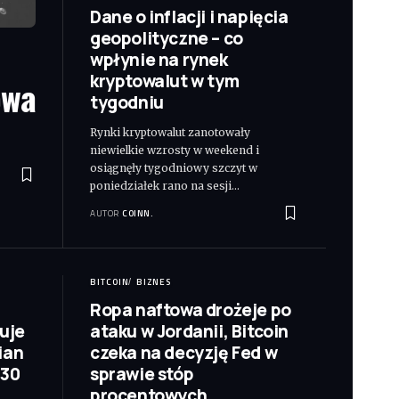
Dane o inflacji i napięcia
geopolityczne – co
wpłynie na rynek
kryptowalut w tym
owa
tygodniu
Rynki kryptowalut zanotowały
niewielkie wzrosty w weekend i
osiągnęły tygodniowy szczyt w
poniedziałek rano na sesji
…
AUTOR
COINN.
BITCOIN
BIZNES
Ropa naftowa drożeje po
uje
ataku w Jordanii, Bitcoin
ian
czeka na decyzję Fed w
 30
sprawie stóp
procentowych