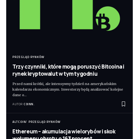
PRZEGLĄD RYNKÓW
Trzy czynniki, które mogą poruszyć Bitcoina i
rynek kryptowalut w tym tygodniu
Przed nami krótki, ale intensywny tydzień na amerykańskim
kalendarzu ekonomicznym. Inwestorzy będą analizować kolejne
dane o
…
AUTOR
COINN.
ALTCOIN
PRZEGLĄD RYNKÓW
Ethereum – akumulacja wielorybów i skok
wolumenu obrotu o 163 procent