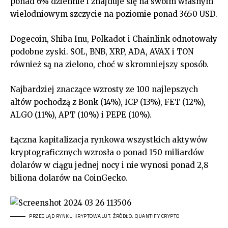
ponad 6% dziennie i znajduje się na swoim własnym
wielodniowym szczycie na poziomie ponad 3650 USD.
Dogecoin, Shiba Inu, Polkadot i Chainlink odnotowały
podobne zyski. SOL, BNB, XRP, ADA, AVAX i TON
również są na zielono, choć w skromniejszy sposób.
Najbardziej znaczące wzrosty ze 100 najlepszych
altów pochodzą z Bonk (14%), ICP (13%), FET (12%),
ALGO (11%), APT (10%) i PEPE (10%).
Łączna kapitalizacja rynkowa wszystkich aktywów
kryptograficznych wzrosła o ponad 150 miliardów
dolarów w ciągu jednej nocy i nie wynosi ponad 2,8
biliona dolarów na CoinGecko.
PRZEGLĄD RYNKU KRYPTOWALUT. ŹRÓDŁO: QUANTIFY CRYPTO