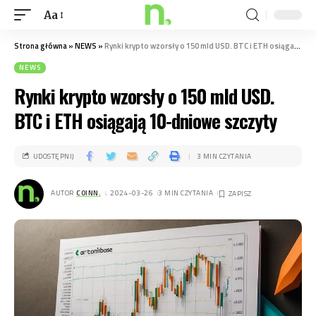
Aa
Strona główna
»
NEWS
»
Rynki krypto wzorsły o 150 mld USD. BTC i ETH osiągają 10-dniowe szczyty
NEWS
Rynki krypto wzorsły o 150 mld USD.
BTC i ETH osiągają 10-dniowe szczyty
UDOSTĘPNIJ
3 MIN CZYTANIA
AUTOR
COINN.
. 2024-03-26
3 MIN CZYTANIA