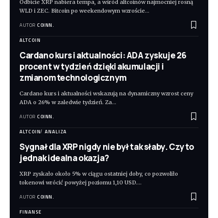
Odbicie XRP nabiera tempa, a wśród altcoinów najmocniej rosną
WLD i ZEC. Bitcoin po weekendowym wzroście
…
AUTOR
COINN.
ALTCOIN
Cardano kurs i aktualności: ADA zyskuje 26
procent w tydzień dzięki akumulacji i
zmianom technologicznym
Cardano kurs i aktualności wskazują na dynamiczny wzrost ceny
ADA o 26% w zaledwie tydzień. Za
…
AUTOR
COINN.
ALTCOIN
ANALIZA
Sygnał dla XRP nigdy nie był tak słaby. Czy to
jednak idealna okazja?
XRP zyskało około 5% w ciągu ostatniej doby, co pozwoliło
tokenowi wrócić powyżej poziomu 1,10 USD.
…
AUTOR
COINN.
FINANSE