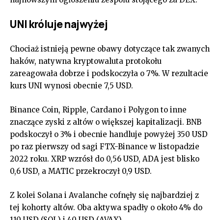
UNI króluje najwyżej
Chociaż istnieją pewne obawy dotyczące tak zwanych
haków, natywna kryptowaluta protokołu
zareagowała dobrze i podskoczyła o 7%. W rezultacie
kurs UNI wynosi obecnie 7,5 USD.
Binance Coin, Ripple, Cardano i Polygon to inne
znaczące zyski z altów o większej kapitalizacji. BNB
podskoczył o 3% i obecnie handluje powyżej 350 USD
po raz pierwszy od sagi FTX-Binance w listopadzie
2022 roku. XRP wzrósł do 0,56 USD, ADA jest blisko
0,6 USD, a MATIC przekroczył 0,9 USD.
Z kolei Solana i Avalanche cofnęły się najbardziej z
tej kohorty altów. Oba aktywa spadły o około 4% do
110 USD (SOL) i 40 USD (AVAX).