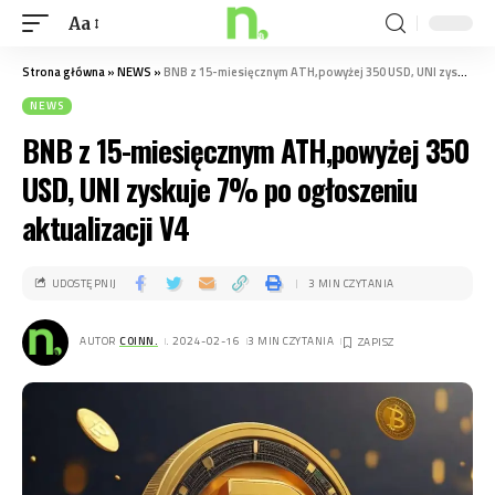
Aa
Strona główna
»
NEWS
»
BNB z 15-miesięcznym ATH,powyżej 350 USD, UNI zyskuje 7% po ogłoszeniu aktualizacji V4
NEWS
BNB z 15-miesięcznym ATH,powyżej 350
USD, UNI zyskuje 7% po ogłoszeniu
aktualizacji V4
UDOSTĘPNIJ
3 MIN CZYTANIA
AUTOR
COINN.
. 2024-02-16
3 MIN CZYTANIA