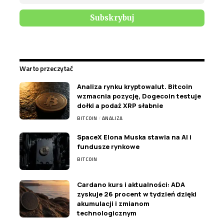
Warto przeczytać
Analiza rynku kryptowalut. Bitcoin
wzmacnia pozycję, Dogecoin testuje
dołki a podaż XRP słabnie
BITCOIN
ANALIZA
SpaceX Elona Muska stawia na AI i
fundusze rynkowe
BITCOIN
Cardano kurs i aktualności: ADA
zyskuje 26 procent w tydzień dzięki
akumulacji i zmianom
technologicznym