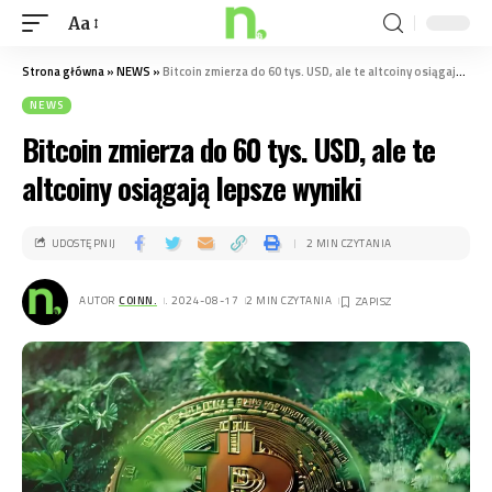
Aa
Strona główna
»
NEWS
»
Bitcoin zmierza do 60 tys. USD, ale te altcoiny osiągają lepsze wyniki
NEWS
Bitcoin zmierza do 60 tys. USD, ale te
altcoiny osiągają lepsze wyniki
UDOSTĘPNIJ
2 MIN CZYTANIA
AUTOR
COINN.
. 2024-08-17
2 MIN CZYTANIA