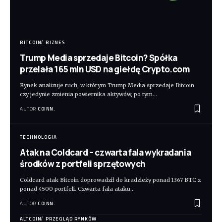
BITCOIN
BIZNES
Trump Media sprzedaje Bitcoin? Spółka
przelała 165 mln USD na giełdę Crypto.com
Rynek analizuje ruch, w którym Trump Media sprzedaje Bitcoin
czy jedynie zmienia powiernika aktywów, po tym
…
AUTOR
COINN.
TECHNOLOGIA
Atak na Coldcard – czwarta fala wykradania
środków z portfeli sprzętowych
Coldcard atak Bitcoin doprowadził do kradzieży ponad 1367 BTC z
ponad 4500 portfeli. Czwarta fala ataku
…
AUTOR
COINN.
ALTCOIN
PRZEGLĄD RYNKÓW