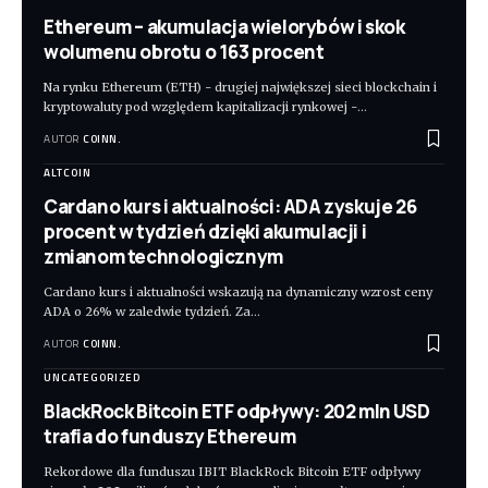
Ethereum – akumulacja wielorybów i skok
wolumenu obrotu o 163 procent
Na rynku Ethereum (ETH) - drugiej największej sieci blockchain i
kryptowaluty pod względem kapitalizacji rynkowej -
…
AUTOR
COINN.
ALTCOIN
Cardano kurs i aktualności: ADA zyskuje 26
procent w tydzień dzięki akumulacji i
zmianom technologicznym
Cardano kurs i aktualności wskazują na dynamiczny wzrost ceny
ADA o 26% w zaledwie tydzień. Za
…
AUTOR
COINN.
UNCATEGORIZED
BlackRock Bitcoin ETF odpływy: 202 mln USD
trafia do funduszy Ethereum
Rekordowe dla funduszu IBIT BlackRock Bitcoin ETF odpływy