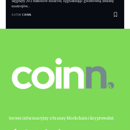
sięgnęły 202 milionów dolarów, sygnalizując gwałtowną zmianę
nastrojów
…
AUTOR
COINN.
Serwis informacyjny z branży blockchain i kryptowalut.