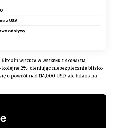
10
ane z USA
rdowe odpływy
. Bitcoin
WJEŻDŻA W WEEKEND Z SYGNAŁEM
o kolejne 2%, cieniując niebezpiecznie blisko
się o powrót nad 114,000 USD, ale bilans na