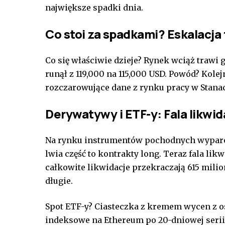
największe spadki dnia.
Co stoi za spadkami? Eskalacja 
Co się właściwie dzieje? Rynek wciąż trawi
runął z 119,000 na 115,000 USD. Powód? Kolej
rozczarowujące dane z rynku pracy w Stana
Derywatywy i ETF-y: Fala likwi
Na rynku instrumentów pochodnych wyparow
lwia część to kontrakty long. Teraz fala lik
całkowite likwidacje przekraczają 615 mili
długie.
Spot ETF-y? Ciasteczka z kremem wycen z os
indeksowe na Ethereum po 20-dniowej seri