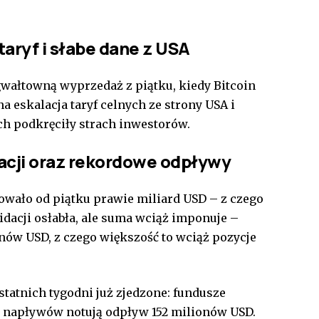
taryf i słabe dane z USA
 gwałtowną wyprzedaż z piątku, kiedy Bitcoin
na eskalacja taryf celnych ze strony USA i
ch podkręciły strach inwestorów.
dacji oraz rekordowe odpływy
ało od piątku prawie miliard USD – z czego
widacji osłabła, ale suma wciąż imponuje –
onów USD, z czego większość to wciąż pozycje
tatnich tygodni już zjedzone: fundusze
i napływów notują odpływ 152 milionów USD.