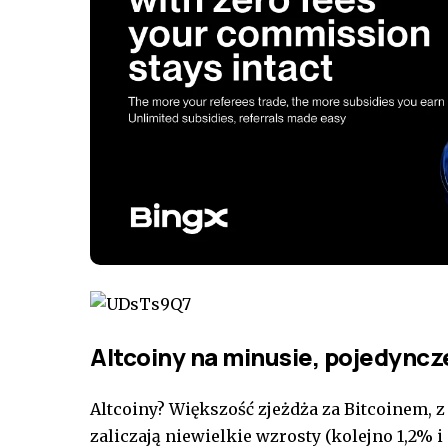
Altcoiny na minusie, pojedyncze
Altcoiny? Większość zjeżdża za Bitcoinem, z
zaliczają niewielkie wzrosty (kolejno 1,2% i