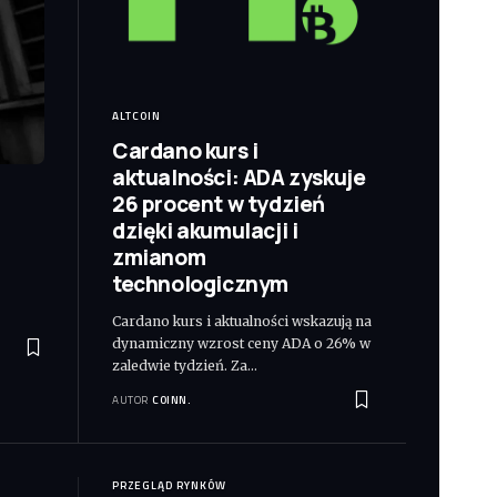
ALTCOIN
Cardano kurs i
aktualności: ADA zyskuje
26 procent w tydzień
dzięki akumulacji i
zmianom
technologicznym
Cardano kurs i aktualności wskazują na
dynamiczny wzrost ceny ADA o 26% w
zaledwie tydzień. Za
…
AUTOR
COINN.
PRZEGLĄD RYNKÓW