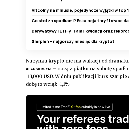
Altcoiny na minusie, pojedyncze wyjątki w top 
Co stoi za spadkami? Eskalacja taryf i słabe d
Derywatywy i ETF-y: Fala likwidacji oraz reko
Sierpień – najgorszy miesiąc dla krypto?
Na rynku krypto nie ma wakacji od dramatu
– nocą z piątku na sobotę spadł 
ALARMOWYM
113,000 USD. W dniu publikacji kurs szarpie 
dobę to wciąż -1,1%.