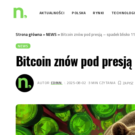
AKTUALNOŚCI
POLSKA
RYNKI
TECHNOLOG
Strona główna
»
NEWS
»
Bitcoin znów pod presją – spadek blisko 1
NEWS
Bitcoin znów pod presją
AUTOR
COINN.
. 2025-08-02
3 MIN CZYTANIA