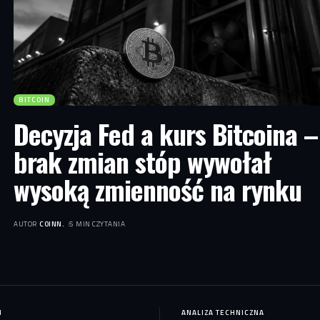
BITCOIN
Decyzja Fed a kurs Bitcoina –
brak zmian stóp wywołał
wysoką zmienność na rynku
AUTOR
COINN.
5 MIN CZYTANIA
N
ANALIZA TECHNICZNA