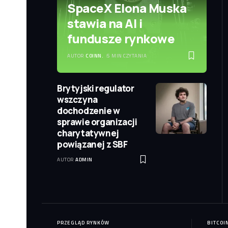
SpaceX Elona Muska
stawia na AI i
fundusze rynkowe
AUTOR
COINN.
5 MIN CZYTANIA
Brytyjski regulator
wszczyna
dochodzenie w
sprawie organizacji
charytatywnej
powiązanej z SBF
AUTOR
ADMIN
PRZEGLĄD RYNKÓW
BITCOI