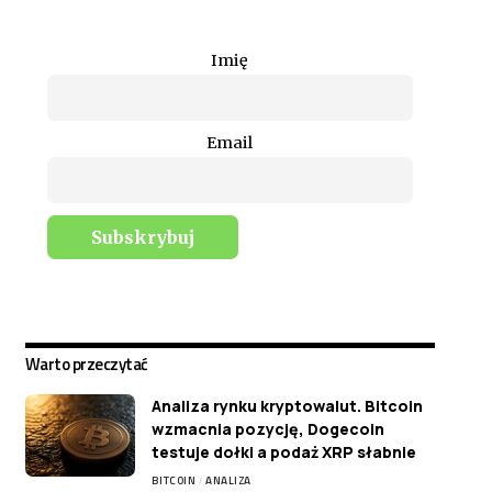
Imię
Email
Warto przeczytać
Analiza rynku kryptowalut. Bitcoin
wzmacnia pozycję, Dogecoin
testuje dołki a podaż XRP słabnie
BITCOIN
ANALIZA