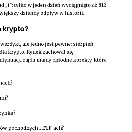
d „i”: tylko w jeden dzień wyciągnięto aż 812
większy dzienny odpływ w historii.
a krypto?
 werdykt, ale jedno jest pewne: sierpień
dla krypto. Rynek zachował się
tynuacji rajdu mamy chłodne korekty, które
inach?
ami?
rynku?
tów pochodnych i ETF-ach?